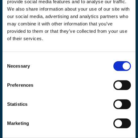
provide social media features and to analyse our traffic.
We also share information about your use of our site with
Toolab.se
our social media, advertising and analytics partners who
010 - 199 00 00
may combine it with other information that you’ve
Måndag-Fredag 08.00-15:00
provided to them or that they’ve collected from your use
of their services.
info@toolab.se
Butiken i Högsbo
Victor Hasselbladsgata 10, Västra Frölunda
Consent
Necessary
Selection
Information
Preferences
Köpvillkor
Statistics
Kontakta oss
Om Toolab
Marketing
Returinformation