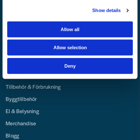
Integritetspolicy
Show details
Lediga Tjänster
Allow all
Navigation
Allow selection
Maskin, Laser & Handverktyg
Personligt Skydd & Kläder
Deny
Hem, Skog & Trädgård
Tillbehör & Förbrukning
Byggtillbehör
El & Belysning
Merchandise
Blogg