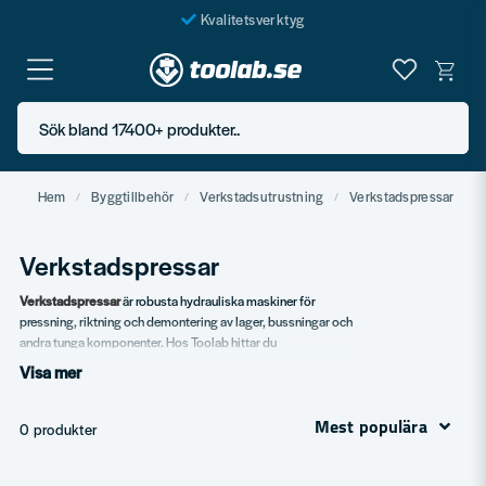
Kvalitetsverktyg
Fraktfritt över 999 SEK*
En järnhandel för alla
Sök bland 17400+ produkter..
Butik i Göteborg
Hem
Byggtillbehör
Verkstadsutrustning
Verkstadspressar
Verkstadspressar
Verkstadspressar
är robusta hydrauliska maskiner för
pressning, riktning och demontering av lager, bussningar och
andra tunga komponenter. Hos Toolab hittar du
verkstadspressar i flera kapaciteter, från mindre
Visa mer
hobbypressar till industripressar med 50+ tons kraft. Vi
använder själva produkterna och vet vilka modeller som
Mest populära
klarar daglig drift.
0 produkter
Vårt sortiment