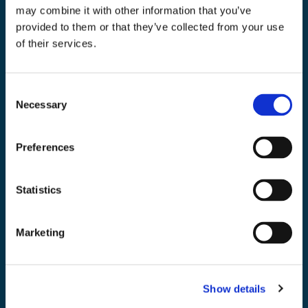
may combine it with other information that you’ve
Nyhetsbrev
provided to them or that they’ve collected from your use
Bli medlem i vårt nyhetsbrev och ta del av våra nyheter och erbjudande.
of their services.
Consent
Necessary
Selection
Mejladress
Skicka
Preferences
email
Statistics
Marketing
Toolab.se
010 - 199 00 00
Show details
Måndag-Fredag 08.00-15:00