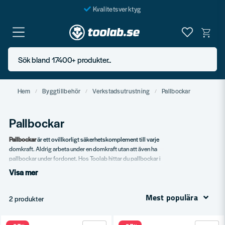
Kvalitetsverktyg
Fraktfritt över 999 SEK*
En järnhandel för alla
Sök bland 17400+ produkter..
Butik i Göteborg
Hem
Byggtillbehör
Verkstadsutrustning
Pallbockar
Pallbockar
Pallbockar
är ett ovillkorligt säkerhetskomplement till varje
domkraft. Aldrig arbeta under en domkraft utan att även ha
pallbockar under fordonet. Hos Toolab hittar du pallbockar i
flera kapaciteter och höjder.
Visa mer
Vårt sortiment
Mest populära
2 produkter
Pallbockar i 2–10 ton.
Justerbar höjd.