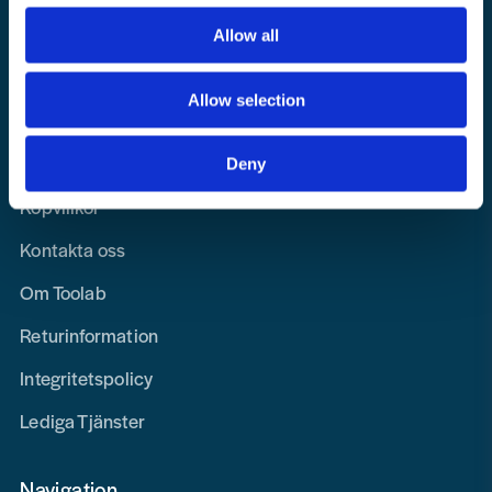
info@toolab.se
Allow all
Butiken i Högsbo
Victor Hasselbladsgata 10, Västra Frölunda
Allow selection
Information
Deny
Köpvillkor
Kontakta oss
Om Toolab
Returinformation
Integritetspolicy
Lediga Tjänster
Navigation