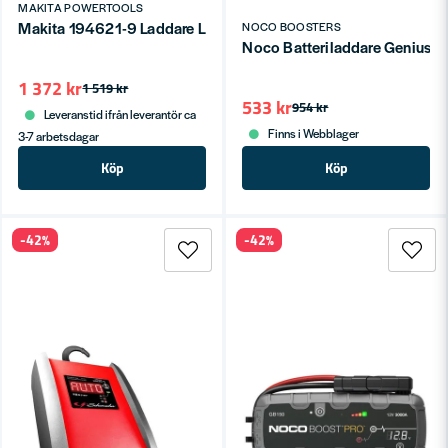
MAKITA POWERTOOLS
Makita 194621-9 Laddare LXT® 18V
NOCO BOOSTERS
Noco Batteriladdare Genius 
1 372 kr
1 519 kr
533 kr
954 kr
Leveranstid ifrån leverantör ca
Finns i Webblager
3-7 arbetsdagar
Köp
Köp
-42%
-42%