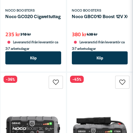
NOCO BOOSTERS
NOCO BOOSTERS
Noco GC020 Cigarettuttag Hane 2 Hona
Noco GBC010 Boost 12V XGC 
235 kr
380 kr
318 kr
438 kr
Leveranstid ifrån leverantör ca
Leveranstid ifrån leverantör ca
3-7 arbetsdagar
3-7 arbetsdagar
Köp
Köp
-36%
-45%