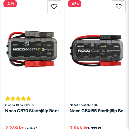
-41%
-45%
NOCO BOOSTERS
NOCO BOOSTERS
Noco GB70 Starthjälp Boost HD 12V 2000A
Noco GBX155 Starthjälp Boos
2 249 kr
3 844 kr
3 784 kr
6 999 kr