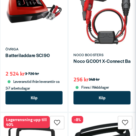
ÖVRIGA
Batteriladdare SCI90
NOCO BOOSTERS
Noco GC001 X-Connect Batt
2 524 kr
3 726 kr
256 kr
348 kr
Leveranstid ifrån leverantör ca
Finns i Webblager
3-7 arbetsdagar
Köp
Köp
Lagerrensning upp till
-8%
40%