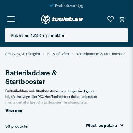
Kvalitetsverktyg
Fraktfritt över 999 SEK*
En järnhandel för alla
Sök bland 17400+ produkter..
Butik i Göteborg
Hem, Skog & Trädgård
Bil & båtvård
Batteriladdare & Startbooster
Batteriladdare &
Startbooster
Batteriladdare och Startbooster
är ovärderliga för dig med
bil, båt, husvagn eller MC. Hos Toolab hittar du batteriladdare
med underhållsläge och startbooster i flera kapaciteter.
Visa mer
Vårt sortiment
Batteriladdare 6V/12V/24V.
Mest populära
36 produkter
Startboosters för start vid urladdat batteri.