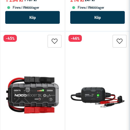
Finns i Webblager
Finns i Webblager
Köp
Köp
-45%
-46%