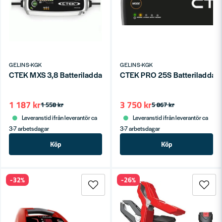
GELINS-KGK
GELINS-KGK
CTEK MXS 3,8 Batteriladdare 12V (1,2 - 85 ah)
CTEK PRO 25S Batteriladdar
1 187 kr
3 750 kr
1 558 kr
5 867 kr
Leveranstid ifrån leverantör ca
Leveranstid ifrån leverantör ca
3-7 arbetsdagar
3-7 arbetsdagar
Köp
Köp
-32%
-26%