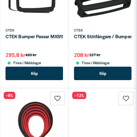
CTEK
CTEK
CTEK Bumper Passar MXS15
CTEK Stötfångare / Bumper 3.
295,8 kr
208 kr
493 kr
227 kr
Finns i Webblager
Finns i Webblager
Köp
Köp
-8%
-12%