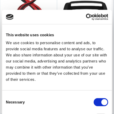
This website uses cookies
We use cookies to personalise content and ads, to
provide social media features and to analyse our traffic.
We also share information about your use of our site with
our social media, advertising and analytics partners who
GELINS-KGK
CTEK
may combine it with other information that you’ve
Ctek Förlängningskabel 2,5m
CTEK Bumper som passar MX
provided to them or that they’ve collected from your use
of their services.
244 kr
243 kr
266 kr
275 kr
Finns i Webblager
Finns i Webblager
Consent
Köp
Köp
Necessary
Selection