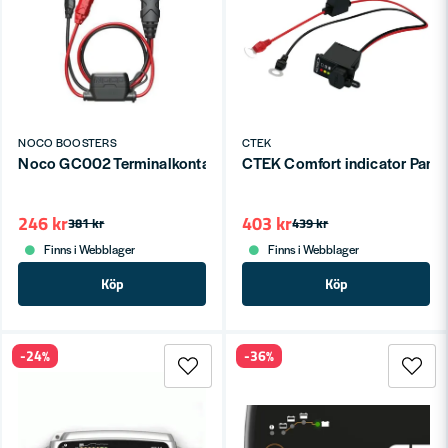
NOCO BOOSTERS
CTEK
Noco GC002 Terminalkontakt Med Öglor
CTEK Comfort indicator Pane
246 kr
403 kr
381 kr
439 kr
Finns i Webblager
Finns i Webblager
Köp
Köp
-24%
-36%