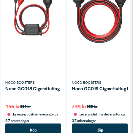
NOCO BOOSTERS
NOCO BOOSTERS
Noco GC018 Cigarettuttag Hona Ringkabelsko
Noco GC019 Cigarettuttag H
156 kr
235 kr
231 kr
333 kr
Leveranstid ifrån leverantör ca
Leveranstid ifrån leverantör ca
3-7 arbetsdagar
3-7 arbetsdagar
Köp
Köp