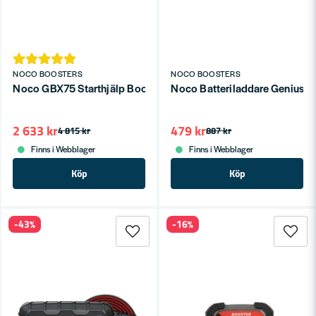
NOCO BOOSTERS
NOCO BOOSTERS
Noco GBX75 Starthjälp Boost X 12V 2500A
Noco Batteriladdare Genius 
2 633 kr
479 kr
4 815 kr
887 kr
Finns i Webblager
Finns i Webblager
Köp
Köp
-43%
-16%