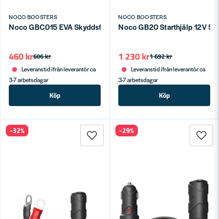
NOCO BOOSTERS
NOCO BOOSTERS
Noco GBC015 EVA Skyddsfodral
Noco GB20 Starthjälp 12V 50
460 kr
1 230 kr
606 kr
1 692 kr
Leveranstid ifrån leverantör ca
Leveranstid ifrån leverantör ca
3-7 arbetsdagar
3-7 arbetsdagar
Köp
Köp
-32%
-29%