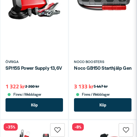
ÖVRIGA
NOCO BOOSTERS
SPI15S Power Supply 13,6V stabil strömförsörjning
Noco GB150 Starthjälp Geniu
1 322 kr
3 133 kr
2 260 kr
5 447 kr
Finns i Webblager
Finns i Webblager
Köp
Köp
-35%
-8%