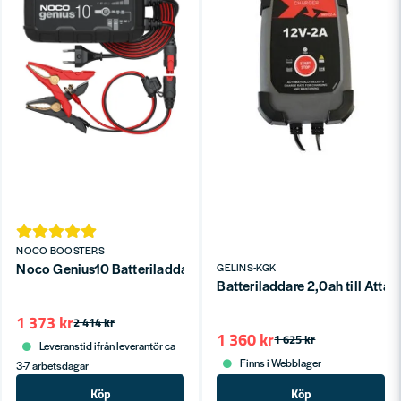
NOCO BOOSTERS
Noco Genius10 Batteriladdare 10A för 6 V och 12 V, 10000 mA 
GELINS-KGK
Batteriladdare 2,0ah till Att
1 373 kr
2 414 kr
1 360 kr
1 625 kr
Leveranstid ifrån leverantör ca
Finns i Webblager
3-7 arbetsdagar
Köp
Köp