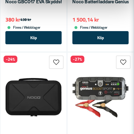
Noco GBC017 EVA Skyddsfodral XL
Noco Batteriladdare Genius 
380 kr
1 500,14 kr
438 kr
Finns i Webblager
Finns i Webblager
Köp
Köp
-24%
-27%