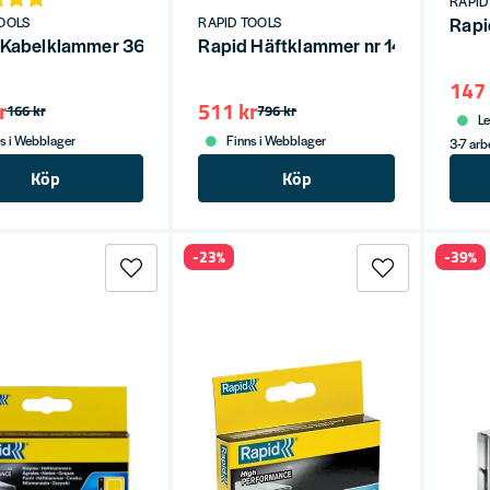
RAPID
Rapi
OOLS
RAPID TOOLS
 Kabelklammer 36/14DP Galvad Vit (1000st)
Rapid Häftklammer nr 140 10mm Ro
147 
r
511 kr
166 kr
796 kr
Le
s i Webblager
Finns i Webblager
3-7 ar
Köp
Köp
-23%
-39%