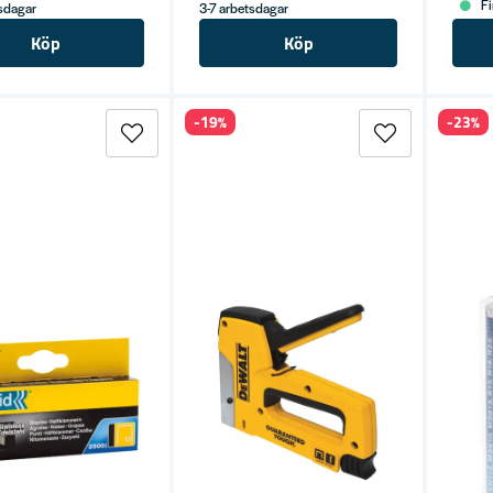
Fi
tsdagar
3-7 arbetsdagar
Köp
Köp
-19%
-23%