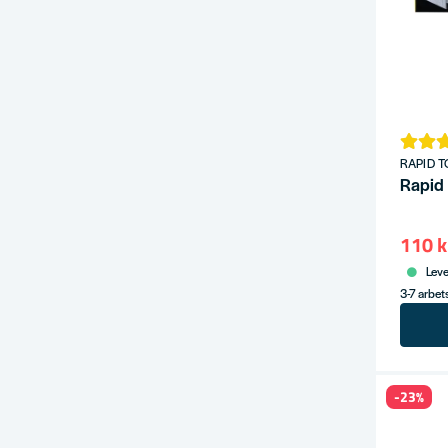
RAPID T
Rapid
110 k
Leve
3-7 arbe
-23%