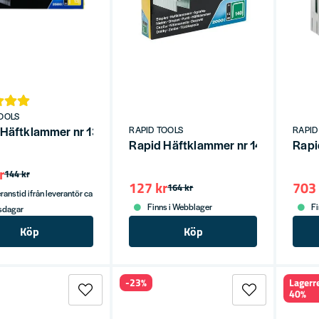
OOLS
 Häftklammer nr 13 6mm (2500st)
RAPID TOOLS
RAPID
Rapid Häftklammer nr 140 12mm (
Rapi
r
144 kr
127 kr
703 
164 kr
ranstid ifrån leverantör ca
Finns i Webblager
Fi
tsdagar
Köp
Köp
-23%
Lagerr
40%