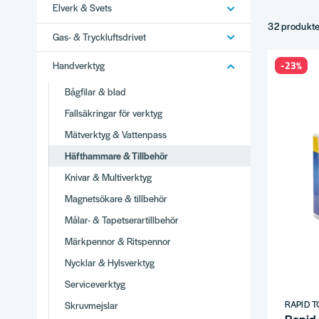
Elverk & Svets
Stora häfth
Klammer i fl
32 produkt
Gas- & Tryckluftsdrivet
Tillbehör.
Tips
-23%
Handverktyg
Kapacitet 
Bågfilar & blad
Storlek efte
Fallsäkringar för verktyg
Underhåll l
Mätverktyg & Vattenpass
Komplette
Häfthammare & Tillbehör
Varför
Knivar & Multiverktyg
Brett utbud
Magnetsökare & tillbehör
Stor produ
Vi använder
Målar- & Tapetserartillbehör
Snabb lever
Märkpennor & Ritspennor
Se hela
Ha
Nycklar & Hylsverktyg
Serviceverktyg
RAPID T
Skruvmejslar
Rapid