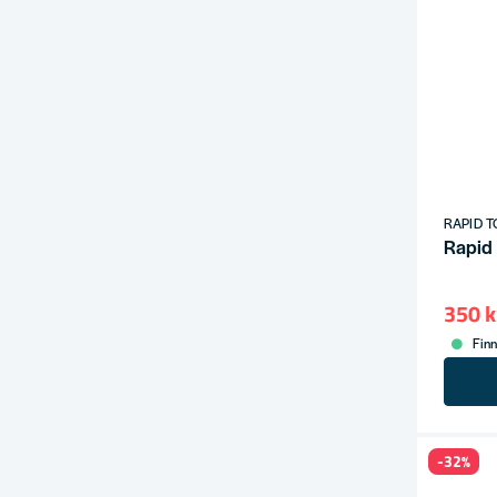
RAPID T
Rapid
350 k
Finn
-32%