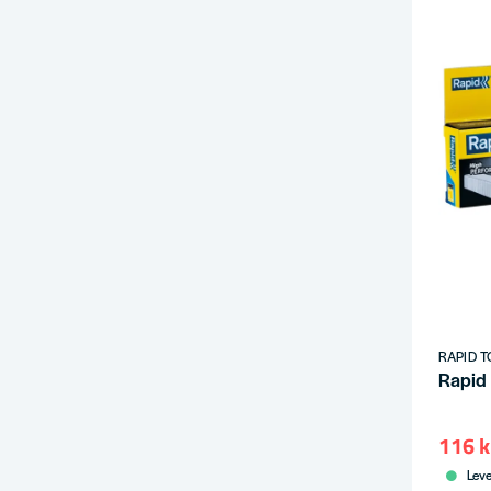
RAPID T
Rapid
116 k
Leve