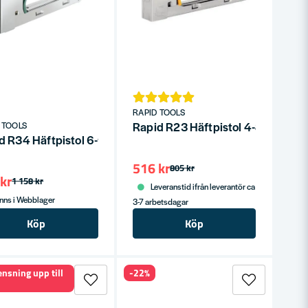
RAPID TOOLS
Rapid R23 Häftpistol 4-8mm 10
 TOOLS
2000st)
d R34 Häftpistol 6-14mm 10,6mm NR.140
516 kr
805 kr
kr
1 158 kr
Leveranstid ifrån leverantör ca
nns i Webblager
3-7 arbetsdagar
Köp
Köp
ensning upp till
-22%