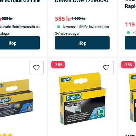
Rapi
r
585 kr
323 kr
1 060 kr
119 
ranstid ifrån leverantör ca
Leveranstid ifrån leverantör ca
Fi
tsdagar
3-7 arbetsdagar
Köp
Köp
-36%
-23%