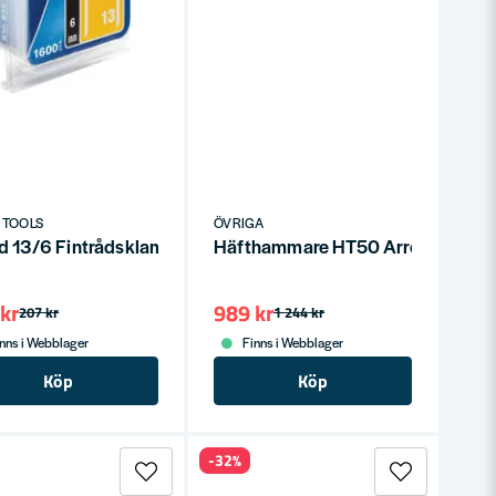
t
 TOOLS
ÖVRIGA
d 13/6 Fintrådsklammer – 6mm, 5000st, Skonsam Häftning
Häfthammare HT50 Arrow
kr
989 kr
207 kr
1 244 kr
nns i Webblager
Finns i Webblager
Köp
Köp
-32%