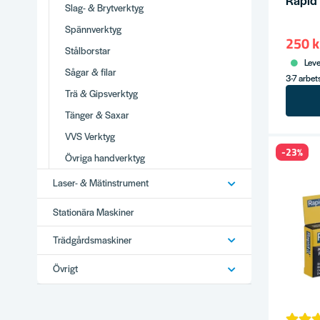
Slag- & Brytverktyg
Spännverktyg
250 k
Stålborstar
Leve
Sågar & filar
3-7 arbe
Trä & Gipsverktyg
Tänger & Saxar
VVS Verktyg
-23%
Övriga handverktyg
Laser- & Mätinstrument
Stationära Maskiner
Trädgårdsmaskiner
Övrigt