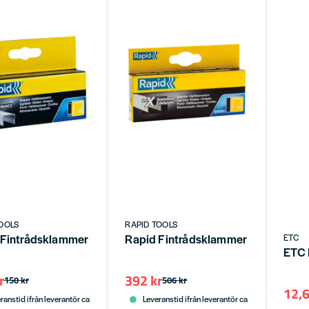
OOLS
RAPID TOOLS
 Fintrådsklammer 13/10 2500st
Rapid Fintrådsklammer 13/6 SS 2
ETC
ETC 
r
392 kr
150 kr
506 kr
12,6
ranstid ifrån leverantör ca
Leveranstid ifrån leverantör ca