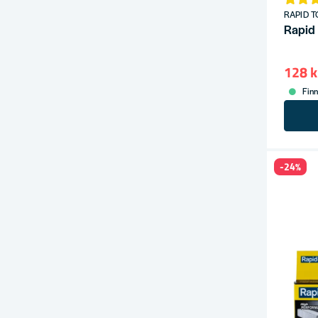
RAPID T
Rapid
128 k
Finn
-24%