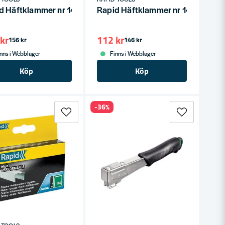
d Häftklammer nr 140 10mm (2000st)
Rapid Häftklammer nr 140 8mm 
kr
112 kr
156 kr
146 kr
nns i Webblager
Finns i Webblager
Köp
Köp
-36%