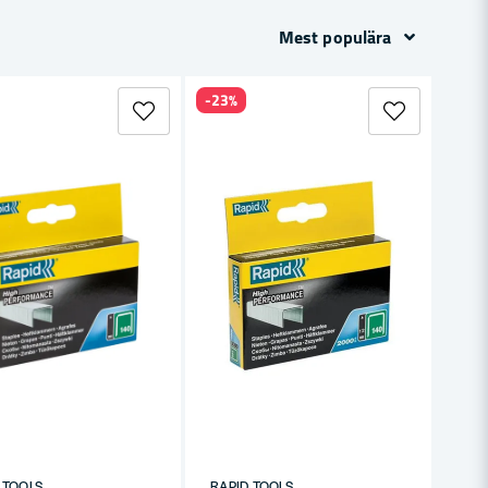
Mest populära
-23%
 Kolfiber
 TOOLS
RAPID TOOLS