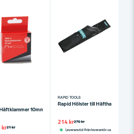
RAPID TOOLS
500ST
Rapid Hölster till Häfthammare R
Häftklammer 10mm 1,2x11,3mm 1000st
214 kr
276 kr
 kr
21 kr
Leveranstid ifrån leverantör ca