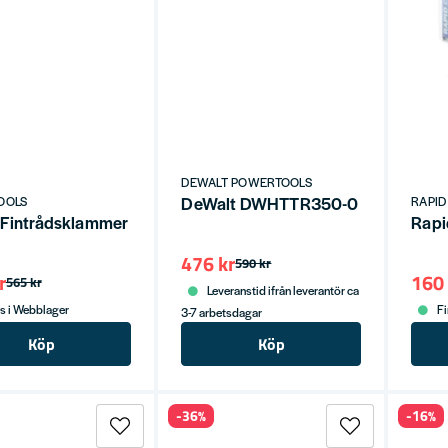
DEWALT POWERTOOLS
DeWalt DWHTTR350-0 Häftappara
OOLS
RAPID
 Fintrådsklammer 13/8 SS 2500ST
Rapi
476 kr
590 kr
r
160 
565 kr
Leveranstid ifrån leverantör ca
s i Webblager
Fi
3-7 arbetsdagar
Köp
Köp
-36%
-16%