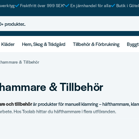
tsverktyg
Fraktfritt över 999 SEK*
En järnhandel för alla
Butik i Göte
rodukter..
& Kläder
Hem, Skog & Trädgård
Tillbehör & Förbrukning
Byggt
thammare & Tillbehör
hammare & Tillbehör
e och tillbehör
är produkter för manuell klamring – häfthammare, klam
bete. Hos Toolab hittar du häfthammare i flera utföranden.
ortiment
häfthammare.