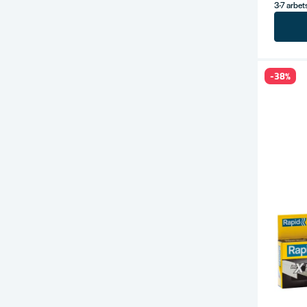
3-7 arbe
-38%