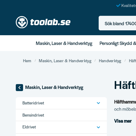
Kvalite
Sök bland 17400+ p
Maskin, Laser & Handverktyg
Personligt Skydd 
Hem
Maskin, Laser & Handverktyg
Handverktyg
Häf
Häft
Maskin, Laser & Handverktyg
Häfthammar
Batteridrivet
och möbelar
Bensindrivet
Visa mer
Vårt s
Eldrivet
Standard 