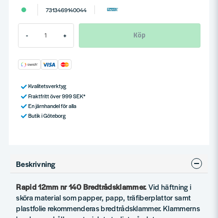
7313469140044
Köp
-
+
Kvalitetsverktyg
Fraktfritt över 999 SEK*
En järnhandel för alla
Butik i Göteborg
Beskrivning
Rapid
12mm nr 140 Bredtrådsklammer.
Vid häftning i
sköra material som papper, papp, träfiberplattor samt
plastfolie rekommenderas bredtrådsklammer. Klammerns