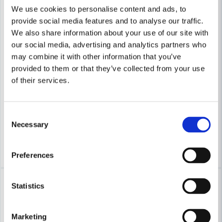
We use cookies to personalise content and ads, to
provide social media features and to analyse our traffic.
We also share information about your use of our site with
our social media, advertising and analytics partners who
may combine it with other information that you’ve
RAPID TOOLS
RAPID TOOLS
provided to them or that they’ve collected from your use
Rapid Bredtrådsklammer 140/10 PP-BOX 5000ST
Rapid Fintrådsklammer 13/6
of their services.
250 kr
392 kr
323 kr
506 kr
Consent
Leveranstid ifrån leverantör ca
Leveranstid ifrån leverantör ca
Necessary
Selection
3-7 arbetsdagar
3-7 arbetsdagar
Köp
Köp
Preferences
-22%
-38%
Statistics
Marketing