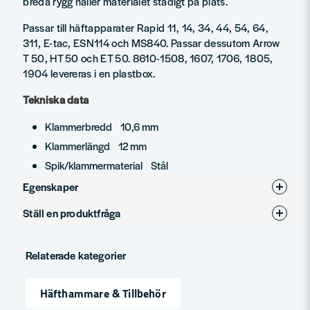
breda rygg håller materialet stadigt på plats.
Passar till häftapparater Rapid 11, 14, 34, 44, 54, 64,
311, E-tac, ESN114 och MS840. Passar dessutom Arrow
T 50, HT 50 och ET 50. 8610-1508, 1607, 1706, 1805,
1904 levereras i en plastbox.
Tekniska data
Klammerbredd 10,6 mm
Klammerlängd 12 mm
Spik/klammermaterial Stål
Egenskaper
Ställ en produktfråga
Produkttyp
Häftklammer
question
Fråga oss något om denna produkten...
Relaterade kategorier
Häfthammare & Tillbehör