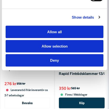
Show details
Allow all
Allow selection
Deny
RAPID TOOLS
Rapid Bredtrådsklammer 140/12 PP-BOX 5000ST
RAPID TOOLS
Rapid Fintrådsklammer 13/8
276 kr
356 kr
350 kr
565 kr
Leveranstid ifrån leverantör ca
Finns i Webblager
3-7 arbetsdagar
Bevaka
Köp