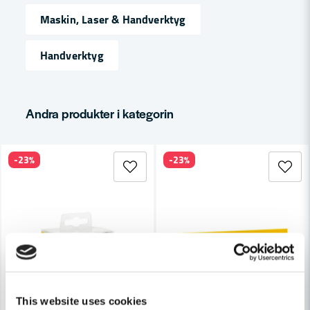
name
Namn
Maskin, Laser & Handverktyg
Handverktyg
email
Mejladress
Andra produkter i kategorin
Ja, ni får publicera min fråga
-23%
-23%
Skicka fråga
This website uses cookies