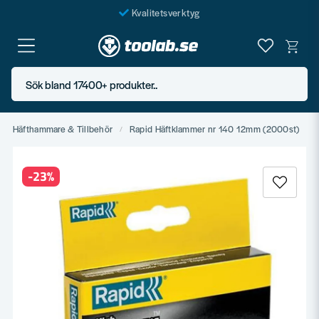
Kvalitetsverktyg
Fraktfritt över 999 SEK*
En järnhandel för alla
Sök bland 17400+ produkter..
Butik i Göteborg
Häfthammare & Tillbehör
Rapid Häftklammer nr 140 12mm (2000st)
-
23
%