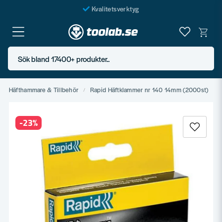
Kvalitetsverktyg
Fraktfritt över 999 SEK*
En järnhandel för alla
Sök bland 17400+ produkter..
Butik i Göteborg
Häfthammare & Tillbehör
Rapid Häftklammer nr 140 14mm (2000st)
-
23
%