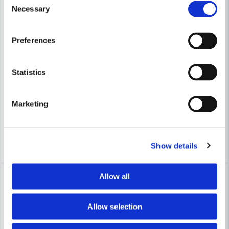
Necessary
Selection
Preferences
RAPID TOOLS
RAPID TOOLS
Rapid Bredtrådsklammer 140/10 PP-BOX 5000ST
Rapid Fintrådsklammer 13/6
Statistics
250 kr
392 kr
323 kr
506 kr
Marketing
Leveranstid ifrån leverantör ca
Leveranstid ifrån leverantör ca
3-7 arbetsdagar
3-7 arbetsdagar
Köp
Köp
Show details
-22%
-38%
Allow all
Allow selection