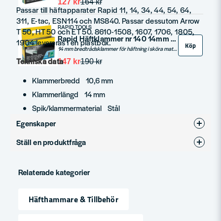
127 kr
164 kr
Passar till häftapparater Rapid 11, 14, 34, 44, 54, 64,
311, E-tac, ESN114 och MS840. Passar dessutom Arrow
RAPID TOOLS
T 50, HT 50 och ET 50. 8610-1508, 1607, 1706, 1805,
Rapid Häftklammer nr 140 14mm (2000st)
1904 levereras i en plastbox.
Köp
14 mm bredtrådsklammer för häftning i sköra material som papper, träfiberplattor etc.
Tekniska data
147 kr
190 kr
Klammerbredd 10,6 mm
Klammerlängd 14 mm
Spik/klammermaterial Stål
Egenskaper
Ställ en produktfråga
Produkttyp
Häftklammer
question
Fråga oss något om denna produkten...
Relaterade kategorier
Häfthammare & Tillbehör
name
Namn