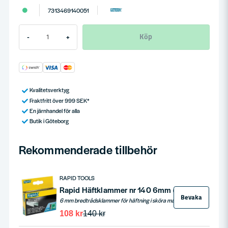
7313469140051
Köp
-
+
Kvalitetsverktyg
Fraktfritt över 999 SEK*
En järnhandel för alla
Butik i Göteborg
Rekommenderade tillbehör
RAPID TOOLS
Rapid Häftklammer nr 140 6mm (2000st)
Bevaka
6 mm bredtrådsklammer för häftning i sköra material som papper, träfiberplattor etc.
108 kr
140 kr