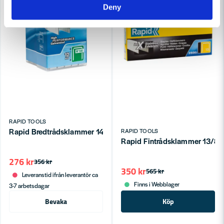
Deny
RAPID TOOLS
Rapid Bredtrådsklammer 140/12 PP-BOX 5000ST
RAPID TOOLS
Rapid Fintrådsklammer 13/8
276 kr
356 kr
350 kr
565 kr
Leveranstid ifrån leverantör ca
Finns i Webblager
3-7 arbetsdagar
Bevaka
Köp