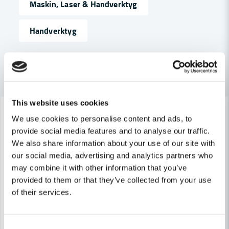
Maskin, Laser & Handverktyg
Handverktyg
email
Mejladress
Andra produkter i kategorin
Ja, ni får publicera min fråga
This website uses cookies
-23%
-23%
We use cookies to personalise content and ads, to
provide social media features and to analyse our traffic.
We also share information about your use of our site with
our social media, advertising and analytics partners who
may combine it with other information that you’ve
provided to them or that they’ve collected from your use
Skicka fråga
of their services.
Consent