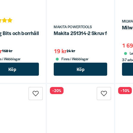
MILW
Milw
MAKITA POWERTOOLS
 Bits och borrhållare Komposit med magnet Svart
Makita 251314-2 Skruv för Bältescli
1 69
r
19 kr
168 kr
24 kr
Le
s i Webblager
Finns i Webblager
3-7 ar
Köp
Köp
-20%
-10%