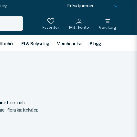
borg
illbehör
El & Belysning
Merchandise
Blogg
ade borr- och
i flera kraftnivåer.