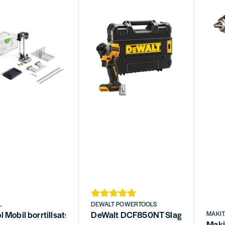
L
DEWALT POWERTOOLS
l Mobil borrtillsats MB 40-Set
DeWalt DCF850NT Slagskruvdragare
MAKI
Maki