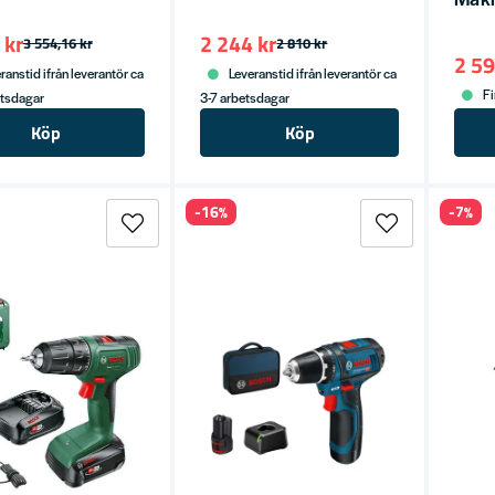
 kr
2 244 kr
3 554,16 kr
2 810 kr
2 59
ranstid ifrån leverantör ca
Leveranstid ifrån leverantör ca
Fi
etsdagar
3-7 arbetsdagar
Köp
Köp
-16%
-7%