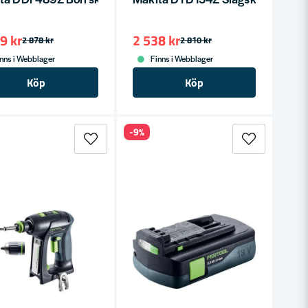
9 kr
2 538 kr
2 878 kr
2 810 kr
nns i Webblager
Finns i Webblager
Köp
Köp
-9%