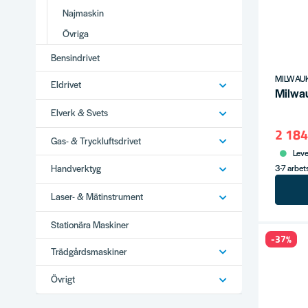
Najmaskin
Övriga
Bensindrivet
MILWAU
Eldrivet
Milwau
Elverk & Svets
2 184
Gas- & Tryckluftsdrivet
Leve
3-7 arbe
Handverktyg
Laser- & Mätinstrument
Stationära Maskiner
-37%
Trädgårdsmaskiner
Övrigt