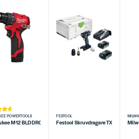
KEE POWERTOOLS
FESTOOL
MILW
ukee M12 BLDDRC-202C Borrskruvdragare 12V (2x2,0Ah)
Milw