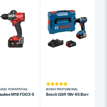
AUKEE POWERTOOLS
BOSCH PROFESSIONAL
aukee M18 FDD3-502X Borrskruvdragare FUEL 18V (2x5,0a
Festool Skruvdragare TXS 18 C 3,0-Plus 18V (2x3,0ah)
Bosch GSR 18V-65 Borrskruvdrag