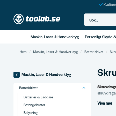
Kvalite
Sök...
Maskin, Laser & Handverktyg
Personligt Skydd 
Hem
Maskin, Laser & Handverktyg
Batteridrivet
Skr
Skr
Maskin, Laser & Handverktyg
Skruvdrag
Batteridrivet
skruvdragar
Batterier & Laddare
Visa mer
Vårt s
Betongvibrator
Belysning
Standard s