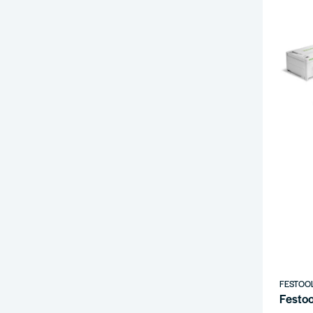
FESTOO
Festoo