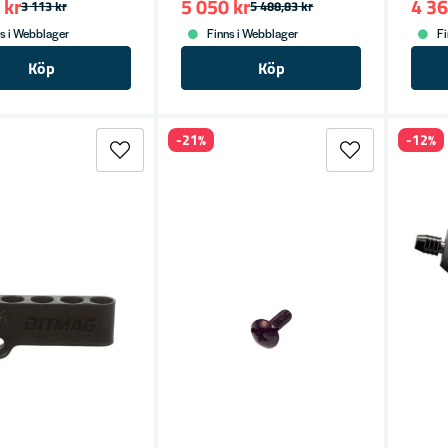
 kr
5 050 kr
4 36
3 113 kr
5 488,83 kr
s i Webblager
Finns i Webblager
Fi
Köp
Köp
-21%
-12%