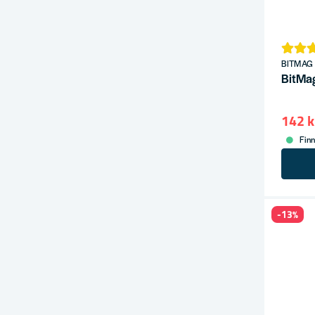
BITMAG
BitMag
142 k
Finn
-13%