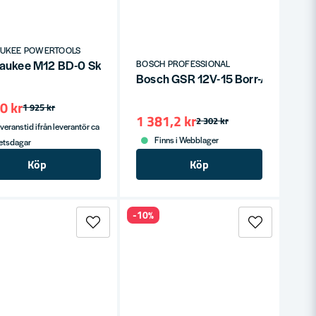
AUKEE POWERTOOLS
aukee M12 BD-0 Skruvdragare 12V (utan batterier)
BOSCH PROFESSIONAL
ps
Bosch GSR 12V-15 Borr-/skruvdrag
0 kr
1 925 kr
1 381,2 kr
2 302 kr
veranstid ifrån leverantör ca
Finns i Webblager
betsdagar
Köp
Köp
-10%