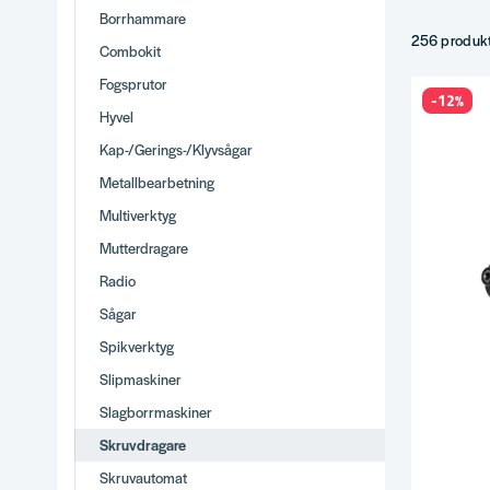
Slagskruvd
Borrhammare
Kompaktmo
256 produk
Combokit
Borr/skruv
Fogsprutor
Tips
-12%
Hyvel
Moment (Nm
Kap-/Gerings-/Klyvsågar
Slagdrag fö
Metallbearbetning
Variabelt v
Komplette
Multiverktyg
Varför
Mutterdragare
Radio
Brett utbud
Stor produ
Sågar
Vi använder
Spikverktyg
Snabb lever
Slipmaskiner
Se hela
Bat
Slagborrmaskiner
Skruvdragare
Skruvautomat