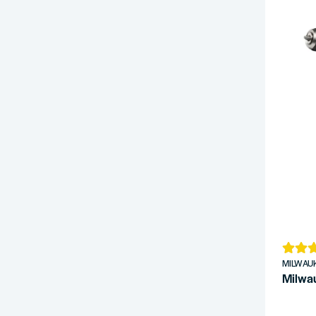
MILWAU
Milwa