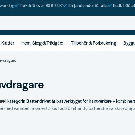
tsverktyg
Fraktfritt över 999 SEK*
En järnhandel för alla
Butik i Göte
& Kläder
Hem, Skog & Trädgård
Tillbehör & Förbrukning
Byggt
uvdragare
uvdragare
are
i kategorin Batteridrivet är basverktyget för hantverkare – kombiner
e med variabelt moment. Hos Toolab hittar du batteridrivna skruvdragare 
ortiment
kruvdragare.