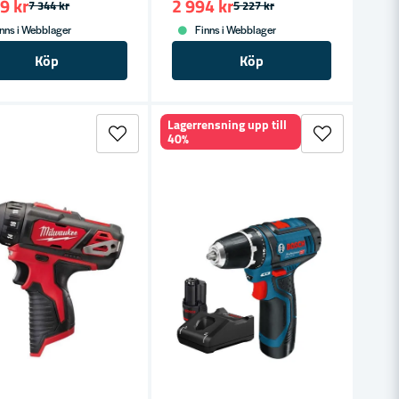
9 kr
2 994 kr
7 344 kr
5 227 kr
nns i Webblager
Finns i Webblager
Köp
Köp
Lagerrensning upp till
40%