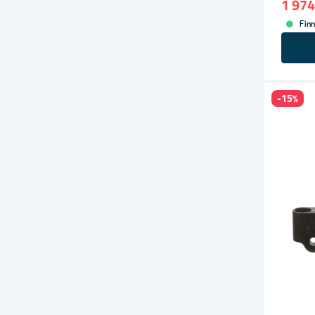
1 974
Finn
-15%