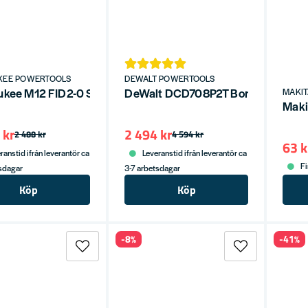
KEE POWERTOOLS
DEWALT POWERTOOLS
kee M12 FID2-0 Slagskruvdragare 12V (utan batterier)
DeWalt DCD708P2T Borr-/Skruvdrag
MAKI
Maki
 kr
2 494 kr
2 488 kr
4 594 kr
63 k
ranstid ifrån leverantör ca
Leveranstid ifrån leverantör ca
Fi
tsdagar
3-7 arbetsdagar
Köp
Köp
-8%
-41%