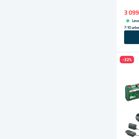
3 099
Leve
7-10 arb
-32%