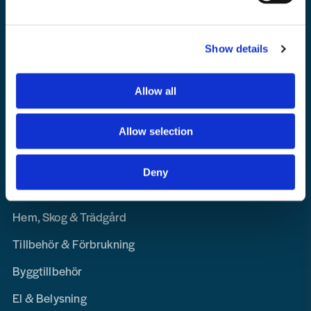
Om Toolab
Returinformation
Show details
Integritetspolicy
Lediga Tjänster
Allow all
Allow selection
Navigation
Maskin, Laser & Handverktyg
Deny
Personligt Skydd & Kläder
Hem, Skog & Trädgård
Tillbehör & Förbrukning
Byggtillbehör
El & Belysning