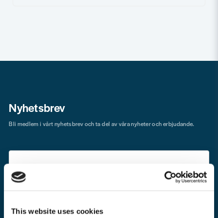
Nyhetsbrev
Bli medlem i vårt nyhetsbrev och ta del av våra nyheter och erbjudande.
Mejladress
Skicka
email
This website uses cookies