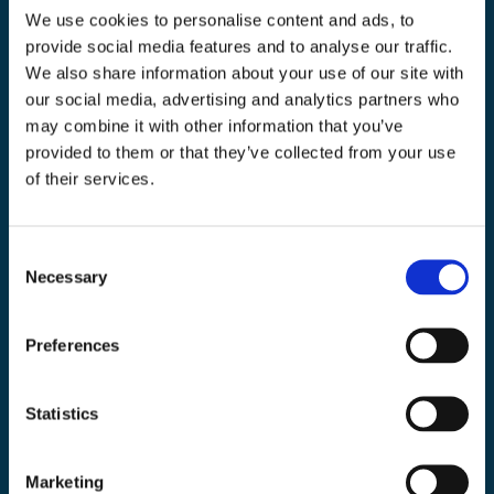
We use cookies to personalise content and ads, to
provide social media features and to analyse our traffic.
We also share information about your use of our site with
our social media, advertising and analytics partners who
Toolab.se
may combine it with other information that you’ve
provided to them or that they’ve collected from your use
010 - 199 00 00
of their services.
Måndag-Fredag 08.00-15:00
info@toolab.se
Consent
Butiken i Högsbo
Necessary
Selection
Victor Hasselbladsgata 10, Västra Frölunda
Preferences
Information
Statistics
Köpvillkor
Kontakta oss
Marketing