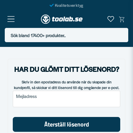
Kvalitetsverktyg
Fraktfritt över 999 SEK*
En järnhandel för alla
Sök bland 17400+ produkter..
Butik i Göteborg
HAR DU GLÖMT DITT LÖSENORD?
Skriv in den epostadress du använde när du skapade din
kundprofil, så skickar vi ditt lösenord till dig omgående per e-post.
Mejladress
Mejladress
Återställ lösenord