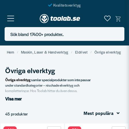
Kvalitetsverktyg
Fraktfritt över 999 SEK*
En järnhandel för alla
Sök bland 17400+ produkter..
Butik i Göteborg
Hem
Maskin, Laser & Handverktyg
Eldrivet
Övriga elverktyg
Övriga elverktyg
Övriga elverktyg
samlar specialprodukter som inte passar
under standardkategorier – nischade elverktyg och
kompletteringar. Hos Toolab hittar du även dessa.
Visa mer
Vårt sortiment
Specialverktyg.
Mest populära
45 produkter
Nischade elverktyg.
Tillbehör.