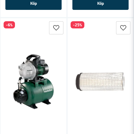
Köp
Köp
-6%
-25%