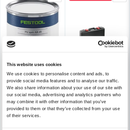
This website uses cookies
We use cookies to personalise content and ads, to
provide social media features and to analyse our traffic.
We also share information about your use of our site with
our social media, advertising and analytics partners who
may combine it with other information that you’ve
FESTOOL
provided to them or that they’ve collected from your use
Festool Rengöringsmedel PU spm 4x-KA 65
FLEX
Flex LP 1503 VR Satinerare 1
of their services.
790 kr
914,15 kr