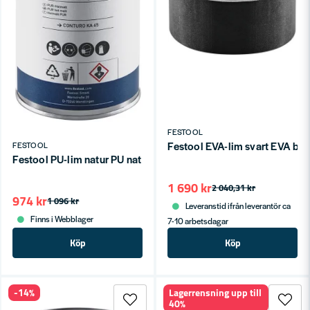
FESTOOL
Festool EVA-lim svart EVA bl
FESTOOL
Festool PU-lim natur PU nat 4x-KA 65
1 690 kr
2 040,31 kr
974 kr
1 096 kr
Leveranstid ifrån leverantör ca
Finns i Webblager
7-10 arbetsdagar
Köp
Köp
-14%
Lagerrensning upp till
40%