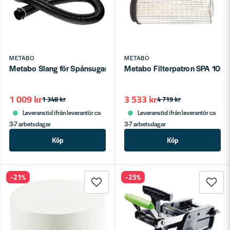
METABO
METABO
Metabo Slang för Spånsugar SPA 1101/1200/1702
Metabo Filterpatron SPA 100
1 009 kr
3 533 kr
1 348 kr
4 719 kr
Leveranstid ifrån leverantör ca
Leveranstid ifrån leverantör ca
3-7 arbetsdagar
3-7 arbetsdagar
Köp
Köp
-21%
-25%