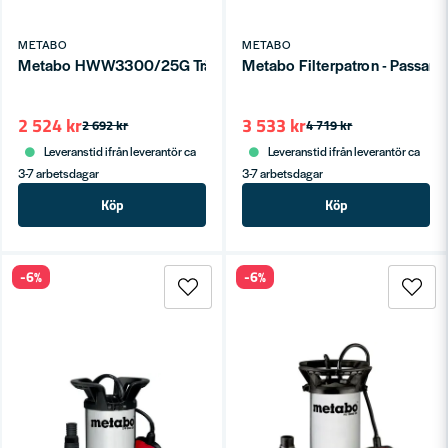
METABO
METABO
Metabo HWW3300/25G Trädgårdspump 3300 l/h
Metabo Filterpatron - Passar 
2 524 kr
3 533 kr
2 692 kr
4 719 kr
Leveranstid ifrån leverantör ca
Leveranstid ifrån leverantör ca
3-7 arbetsdagar
3-7 arbetsdagar
Köp
Köp
-6%
-6%