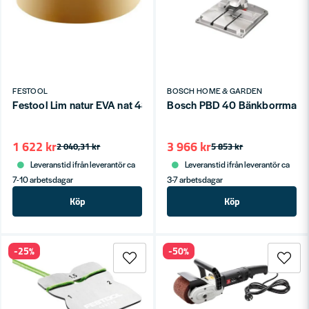
FESTOOL
BOSCH HOME & GARDEN
Festool Lim natur EVA nat 48x-KA 65
Bosch PBD 40 Bänkborrmaski
1 622 kr
3 966 kr
2 040,31 kr
5 853 kr
Leveranstid ifrån leverantör ca
Leveranstid ifrån leverantör ca
7-10 arbetsdagar
3-7 arbetsdagar
Köp
Köp
-25%
-50%