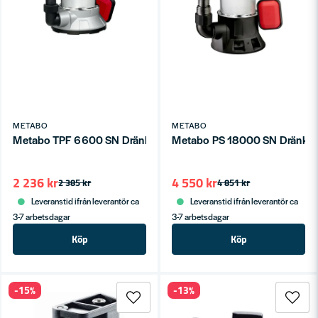
METABO
METABO
Metabo TPF 6600 SN Dränkbar Pump 6600 l/h
Metabo PS 18000 SN Dränkba
2 236 kr
4 550 kr
2 385 kr
4 851 kr
Leveranstid ifrån leverantör ca
Leveranstid ifrån leverantör ca
3-7 arbetsdagar
3-7 arbetsdagar
Köp
Köp
-15%
-13%