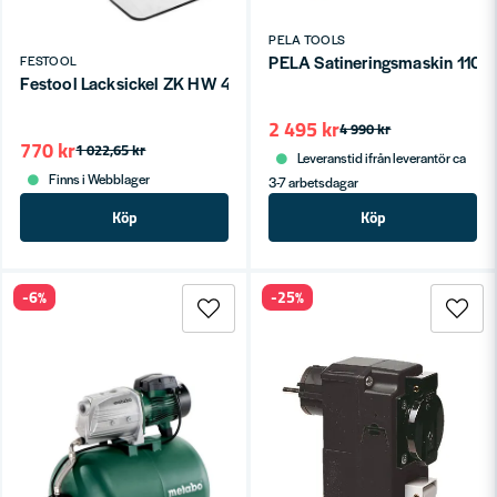
PELA TOOLS
PELA Satineringsmaskin 110
FESTOOL
Festool Lacksickel ZK HW 45/45
2 495 kr
4 990 kr
770 kr
1 022,65 kr
Leveranstid ifrån leverantör ca
Finns i Webblager
3-7 arbetsdagar
Köp
Köp
-6%
-25%