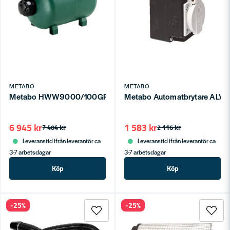
METABO
METABO
Metabo HWW9000/100GPUMP
Metabo Automatbrytare ALV-1
6 945 kr
1 583 kr
7 404 kr
2 116 kr
Leveranstid ifrån leverantör ca
Leveranstid ifrån leverantör ca
3-7 arbetsdagar
3-7 arbetsdagar
Köp
Köp
-25%
-25%