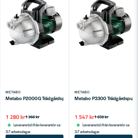
METABO
METABO
Metabo P2000G Trädgårdspump 2.000 l/h
Metabo P3300 Trädgårdspump
1 280 kr
1 547 kr
1 366 kr
1 650 kr
Leveranstid ifrån leverantör ca
Leveranstid ifrån leverantör ca
3-7 arbetsdagar
3-7 arbetsdagar