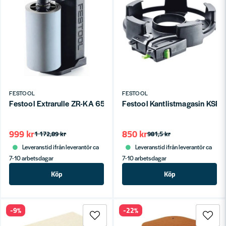
FESTOOL
FESTOOL
Festool Extrarulle ZR-KA 65
Festool Kantlistmagasin KSP
999 kr
850 kr
1 172,89 kr
981,5 kr
Leveranstid ifrån leverantör ca
Leveranstid ifrån leverantör ca
7-10 arbetsdagar
7-10 arbetsdagar
Köp
Köp
-9%
-22%