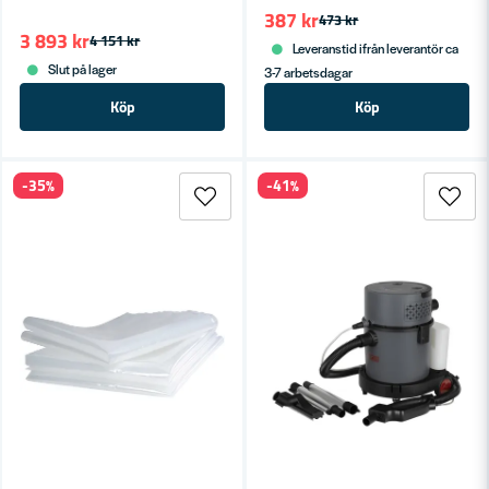
387 kr
473 kr
3 893 kr
4 151 kr
Leveranstid ifrån leverantör ca
Slut på lager
3-7 arbetsdagar
Köp
Köp
-35%
-41%