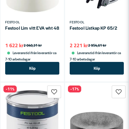
FESTOOL
FESTOOL
Festool Lim vitt EVA wht 48x-KA 65
Festool Listkap KP 65/2
1 622 kr
2 221 kr
2 040,31 kr
2 954,61 kr
Leveranstid ifrån leverantör ca
Leveranstid ifrån leverantör ca
7-10 arbetsdagar
7-10 arbetsdagar
Köp
Köp
-11%
-17%