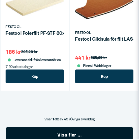
FESTOOL
Festool Polerfilt PF-STF 80x133 STF H/5
FESTOOL
Festool Glidsula för filt LAS-
186 kr
205,28 kr
441 kr
565,65 kr
Leveranstid ifrån leverantör ca
Finns i Webblager
7-10 arbetsdagar
Köp
Köp
Visar 1-32 av 45 i Övriga elverktyg
Visa fler ...