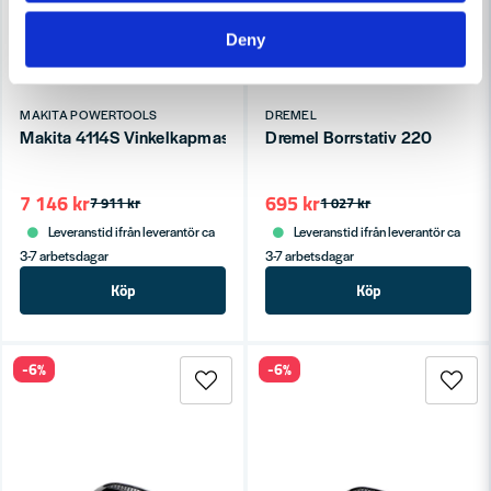
Deny
MAKITA POWERTOOLS
DREMEL
Makita 4114S Vinkelkapmaskin 2400W 355mm
Dremel Borrstativ 220
7 146 kr
695 kr
7 911 kr
1 027 kr
Leveranstid ifrån leverantör ca
Leveranstid ifrån leverantör ca
3-7 arbetsdagar
3-7 arbetsdagar
Köp
Köp
-6%
-6%