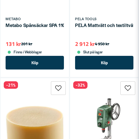
METABO
PELA TOOLS
Metabo Spånsäckar SPA 1100/1101
PELA Mattvätt och textiltvät
131 kr
2 912 kr
201 kr
4 950 kr
Finns i Webblager
Slut på lager
Köp
Köp
-21%
-32%