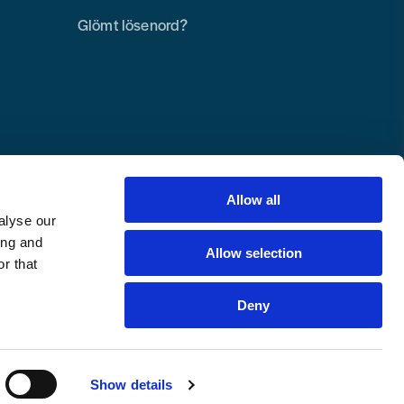
Glömt lösenord?
Allow all
alyse our
ing and
Allow selection
r that
Deny
Copyright © 2025 Toolab Verktyg AB.
Alla rättigheter reserverade.
Show details