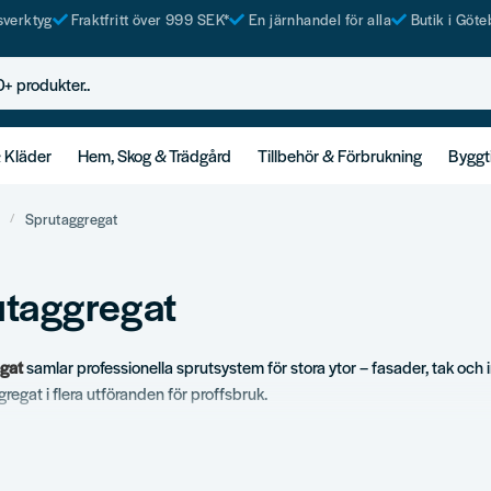
tsverktyg
Fraktfritt över 999 SEK*
En järnhandel för alla
Butik i Göte
rodukter..
& Kläder
Hem, Skog & Trädgård
Tillbehör & Förbrukning
Byggt
Sprutaggregat
utaggregat
gat
samlar professionella sprutsystem för stora ytor – fasader, tak och i
regat i flera utföranden för proffsbruk.
ortiment
utaggregat.