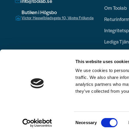
info@toolab.se
Om Toolab
Butiken i Högsbo
Victor Hasselbladsgata 10, Västra Frölunda
Returinfor
Integritetsp
Lediga Tjän
This website uses cookie
We use cookies to personal
traffic. We also share info
analytics partners who may
they’ve collected from your
Consent
Necessary
Selection