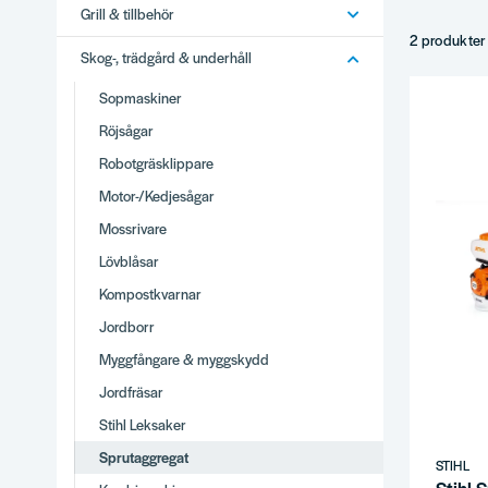
Grill & tillbehör
Trycklufts­
Eldrivna sp
2 produkter
Skog-, trädgård & underhåll
Tillbehör –
Tips
Sopmaskiner
Röjsågar
Effekt och 
Munstycke 
Robotgräsklippare
Skyddsutrus
Motor-/Kedjesågar
Komplette
Mossrivare
Varför
Lövblåsar
Brett utbud
Kompostkvarnar
Stor produ
Jordborr
Vi använder
Myggfångare & myggskydd
Snabb lever
Se hela
Sko
Jordfräsar
Stihl Leksaker
Sprutaggregat
STIHL