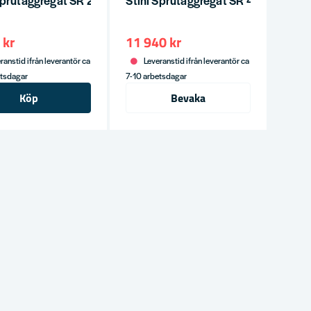
Sprutaggregat SR 200
Stihl Sprutaggregat SR 450
 kr
11 940 kr
ranstid ifrån leverantör ca
Leveranstid ifrån leverantör ca
etsdagar
7-10 arbetsdagar
Köp
Bevaka