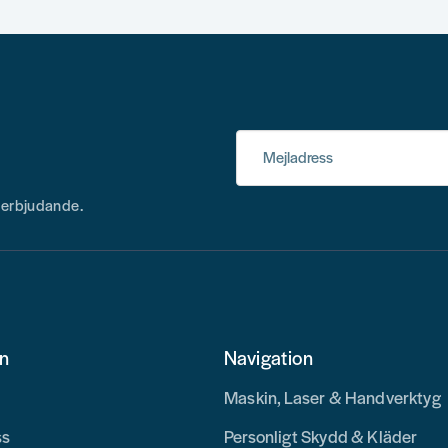
Mejladress
h erbjudande.
on
Navigation
Maskin, Laser & Handverktyg
ss
Personligt Skydd & Kläder