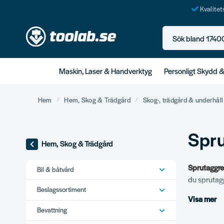
Kvalite
Sök bland 17400+ p
Maskin, Laser & Handverktyg
Personligt Skydd 
Hem
Hem, Skog & Trädgård
Skog-, trädgård & underhåll
Spr
Hem, Skog & Trädgård
Sprutaggre
Bil & båtvård
du sprutagg
Beslagssortiment
Visa mer
Vårt s
Bevattning
Airless spr