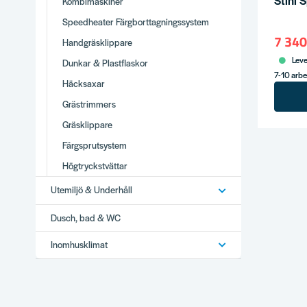
Stihl 
Kombimaskiner
Speedheater Färgborttagningssystem
7 340
Handgräsklippare
Leve
Dunkar & Plastflaskor
7-10 arb
Häcksaxar
Grästrimmers
Gräsklippare
Färgsprutsystem
Högtryckstvättar
Utemiljö & Underhåll
Dusch, bad & WC
Inomhusklimat