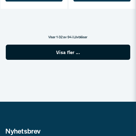
Visar 1-32 av 94 i Lövblåsar
Visa fler ...
Nyhetsbrev