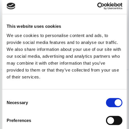
DEWALT POWERTOOLS
DeWalt DCMBBL800N Lövblås 
STIHL
Stihl SHA 56 Batteridriven lövsug SET 36V (1x3,2ah)
This website uses cookies
10 298 kr
We use cookies to personalise content and ads, to
4 340 kr
4 840 kr
Leveranstid ifrån leverantör ca
provide social media features and to analyse our traffic.
Finns i Webblager
7-10 arbetsdagar
We also share information about your use of our site with
Köp
Köp
our social media, advertising and analytics partners who
may combine it with other information that you’ve
provided to them or that they’ve collected from your use
-11%
-21%
of their services.
Consent
Necessary
Selection
Preferences