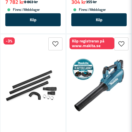
7 782 kr
304 kr
8 863 kr
355 kr
Finns i Webblager
Finns i Webblager
Köp
Köp
-3%
Köp registreras på
www.makita.se