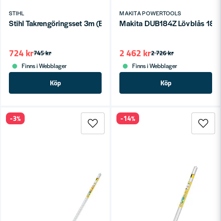
STIHL
MAKITA POWERTOOLS
Stihl Takrengöringsset 3m (BG 56, BG 86 & SHE 71)
Makita DUB184Z Lövblås 18V (
724 kr
2 462 kr
745 kr
2 726 kr
Finns i Webblager
Finns i Webblager
Köp
Köp
-3%
-14%