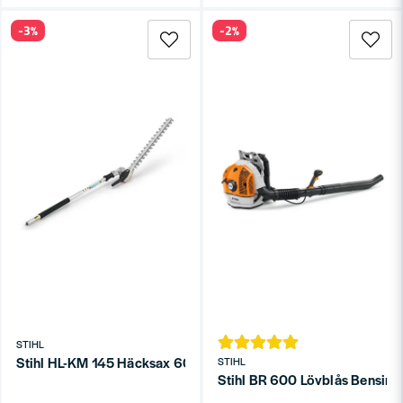
-3%
-2%
STIHL
Stihl HL-KM 145 Häcksax 60cm för Kombimaskiner KM/KMA
STIHL
Stihl BR 600 Lövblås Bensind