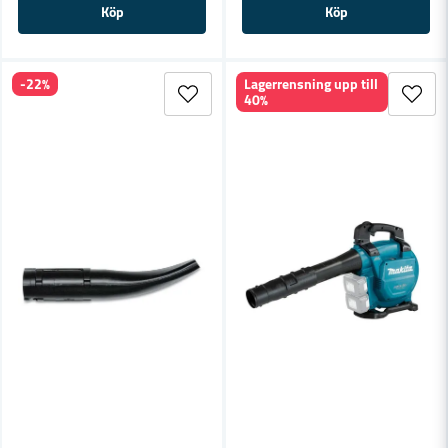
Köp
Köp
-22%
Lagerrensning upp till
40%