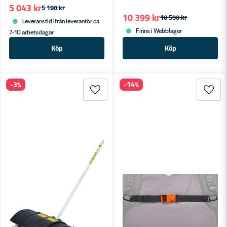
5 043 kr
5 190 kr
10 399 kr
10 590 kr
Leveranstid ifrån leverantör ca
Finns i Webblager
7-10 arbetsdagar
Köp
Köp
-3%
-14%