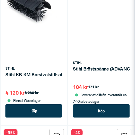
STIHL
Stihl Bröstspänne (ADVANCE,
STIHL
Stihl KB-KM Borstvalstillsats för Kombimaskiner KM/KMA
104 kr
121 kr
4 120 kr
4 240 kr
Leveranstid ifrån leverantör ca
Finns i Webblager
7-10 arbetsdagar
Köp
Köp
-35%
-4%