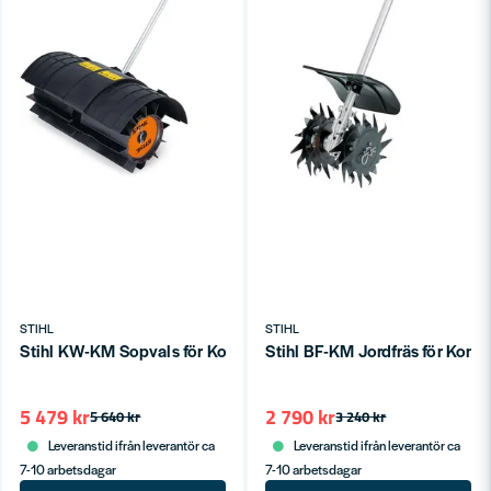
STIHL
STIHL
Stihl KW-KM Sopvals för Kombimaskiner KM/KMA
Stihl BF-KM Jordfräs för Ko
5 479 kr
2 790 kr
5 640 kr
3 240 kr
Leveranstid ifrån leverantör ca
Leveranstid ifrån leverantör ca
7-10 arbetsdagar
7-10 arbetsdagar