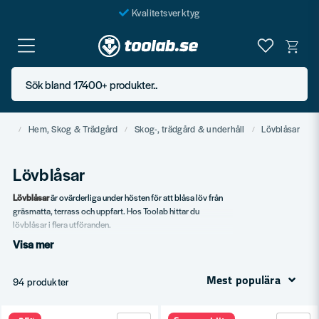
Kvalitetsverktyg
Fraktfritt över 999 SEK*
En järnhandel för alla
Sök bland 17400+ produkter..
Butik i Göteborg
em
Hem, Skog & Trädgård
Skog-, trädgård & underhåll
Lövblåsar
Lövblåsar
Lövblåsar
är ovärderliga under hösten för att blåsa löv från
gräsmatta, terrass och uppfart. Hos Toolab hittar du
lövblåsar i flera utföranden.
Visa mer
Vårt sortiment
Bensindrivna lövblåsar.
Mest populära
94 produkter
Eldrivna modeller.
Batteridrivna lövblåsar.