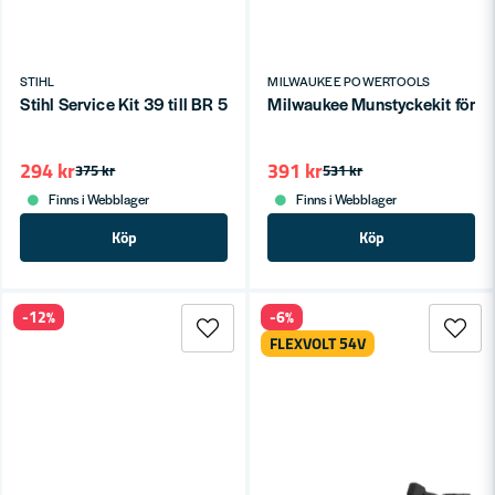
STIHL
MILWAUKEE POWERTOOLS
Stihl Service Kit 39 till BR 500 550 600 700
Milwaukee Munstyckekit för L
294 kr
391 kr
375 kr
531 kr
Finns i Webblager
Finns i Webblager
Köp
Köp
-12%
-6%
FLEXVOLT 54V