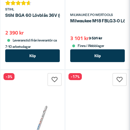
STIHL
Stihl BGA 60 Lövblås 36V (utan batterier)
MILWAUKEE POWERTOOLS
Milwaukee M18 FBLG3-0 Lövblå
2 390 kr
3 101 kr
3 531 kr
Leveranstid ifrån leverantör ca
Finns i Webblager
7-10 arbetsdagar
Köp
Köp
-3%
-17%