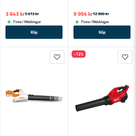
3 643 kr
9 994 kr
5 613 kr
12 990 kr
Finns i Webblager
Finns i Webblager
Köp
Köp
-12%