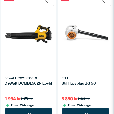
DEWALT POWERTOOLS
STIHL
DeWalt DCMBL562N Lövblås 18V XR (Utan batteri)
Stihl Lövblås BG 56
1 994 kr
3 850 kr
3 079 kr
3 990 kr
Finns i Webblager
Finns i Webblager