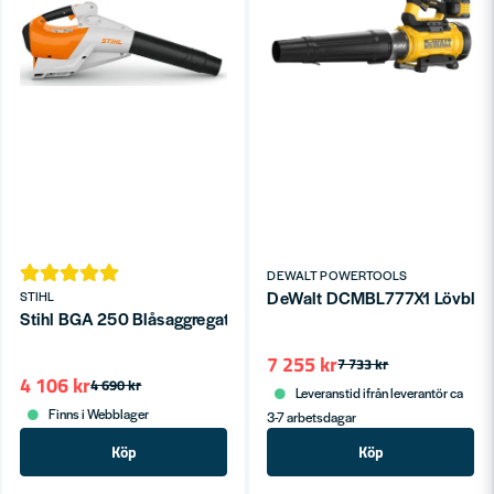
DEWALT POWERTOOLS
DeWalt DCMBL777X1 Lövblås 
STIHL
Stihl BGA 250 Blåsaggregat 36V utan batterier
7 255 kr
7 733 kr
4 106 kr
4 690 kr
Leveranstid ifrån leverantör ca
Finns i Webblager
3-7 arbetsdagar
Köp
Köp