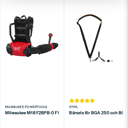
MILWAUKEE POWERTOOLS
STIHL
Milwaukee M18 F2BPB-0 FUEL Ryggblås för dubbla 18v batterier 
Bärsele för BGA 250 och BGA