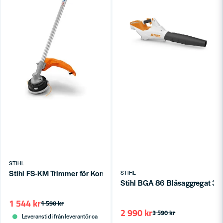
STIHL
Stihl FS-KM Trimmer för Kombimaskiner KM/KMA
STIHL
Stihl BGA 86 Blåsaggregat 36V
1 544 kr
1 590 kr
2 990 kr
3 590 kr
Leveranstid ifrån leverantör ca