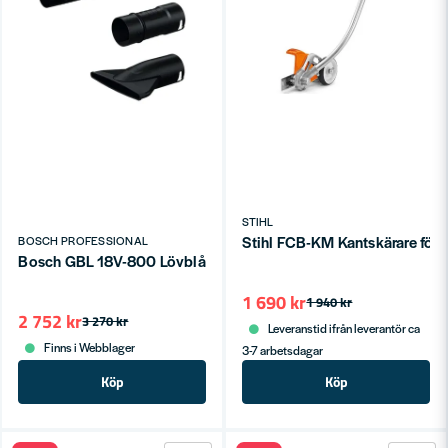
STIHL
Stihl FCB-KM Kantskärare f
BOSCH PROFESSIONAL
Bosch GBL 18V-800 Lövblås 18V (utan batterier)
1 690 kr
1 940 kr
2 752 kr
3 270 kr
Leveranstid ifrån leverantör ca
Finns i Webblager
3-7 arbetsdagar
Köp
Köp