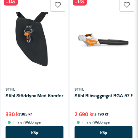
-14%
-16%
STIHL
STIHL
Stihl Stöddyna Med Komfortkrok
Stihl Blåsaggregat BGA 57 Se
330 kr
2 690 kr
385 kr
3 190 kr
Finns i Webblager
Finns i Webblager
Köp
Köp