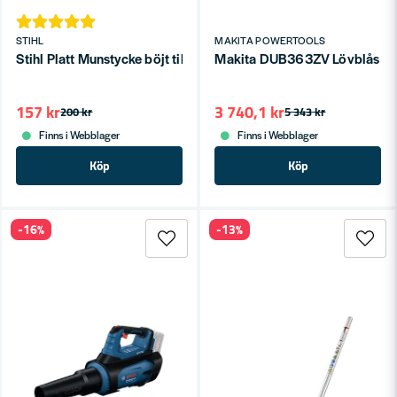
STIHL
MAKITA POWERTOOLS
Stihl Platt Munstycke böjt till SH 56, SH 86 & SHE 71
Makita DUB363ZV Lövblås med 
157 kr
3 740,1 kr
200 kr
5 343 kr
Finns i Webblager
Finns i Webblager
Köp
Köp
-16%
-13%