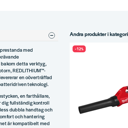
Andra produkter i kategor
-12%
l prestanda med
 krävande
 bakom detta verktyg,
motorn, REDLITHIUM™-
evererar en oöverträffad
batteridriven teknologi.
stycken, en farthållare,
 dig fullständig kontroll
 dess dubbla handtag och
komfort och hantering
emet är kompatibelt med