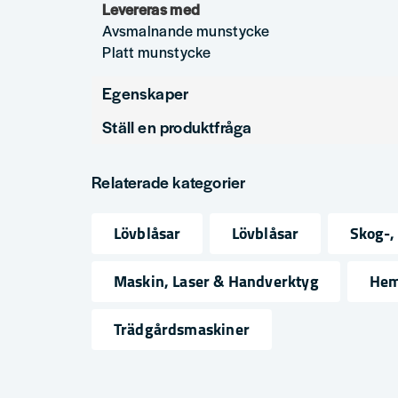
Levereras med
Avsmalnande munstycke
Platt munstycke
Egenskaper
Ställ en produktfråga
Produkttyp
Löv
question
Spänning
18V
Fråga oss något om denna produkten...
Relaterade kategorier
Drivmedel
Batt
Lövblåsar
Lövblåsar
Skog-,
name
email
Namn
Mejlad
Maskin, Laser & Handverktyg
Hem
Trädgårdsmaskiner
Ja, ni får publicera min fråga