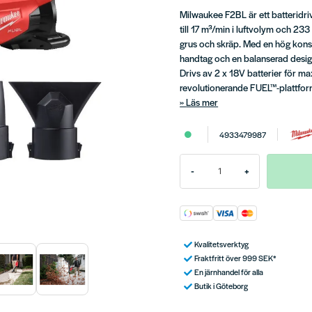
Milwaukee F2BL är ett batteridr
till 17 m³/min i luftvolym och 233 
grus och skräp. Med en hög konsta
handtag och en balanserad design
Drivs av 2 x 18V batterier för m
revolutionerande FUEL™-plattfor
Läs mer
4933479987
-
+
Kvalitetsverktyg
Fraktfritt över 999 SEK*
En järnhandel för alla
Butik i Göteborg