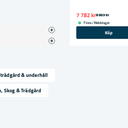
7 782 kr
8 863 kr
Finns i Webblager
Köp
blås
eri
 trädgård & underhåll
ress
, Skog & Trädgård