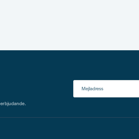
Mejladress
h erbjudande.