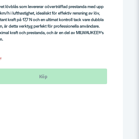
ivet lövblås som levererar oöverträffad prestanda med upp
km/h i lufthastighet, idealiskt för effektiv rensning av löv,
nt kraft på 17,7 N och en ultimat kontroll tack vare dubbla
, är detta verktyg perfekt för professionella användare.
aximal kraft och prestanda, och är en del av MILWAUKEE®'s
m.
Köp