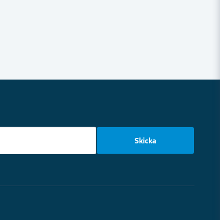
email
Skicka