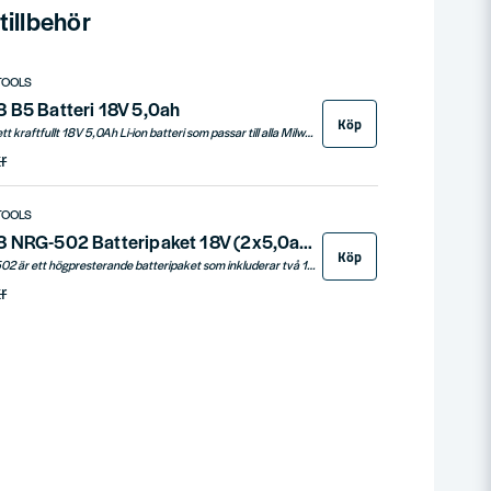
illbehör
TOOLS
 B5 Batteri 18V 5,0ah
Köp
Milwaukee M18 B5 är ett kraftfullt 18V 5,0Ah Li-ion batteri som passar till alla Milwaukee M18-verktyg. Utrustat med REDLINK™ elektronik erbjuder batteriet överlägset skydd mot överbelastning, överhettning och överurladdning. Det vibrations- och stöttåliga höljet skyddar cellerna och säkerställer lång livslängd, medan individuell cellövervakning maximerar prestanda och produktivitet. Med upp till 2x längre driftstid och fler uppladdningar jämfört med tidigare batteriteknik, är M18 B5 det perfekta valet för både professionella hantverkare och gör-det-själv-entusiaster.
r
TOOLS
Milwaukee M18 NRG-502 Batteripaket 18V (2x5,0ah + Laddare)
Köp
Milwaukee M18 NRG-502 är ett högpresterande batteripaket som inkluderar två 18V 5,0Ah Li-Ion batterier, ett M12 B2 12V batteri samt en snabbladdare. Det är designat för att ge optimal produktivitet, längre driftstid och mer kraft.
r