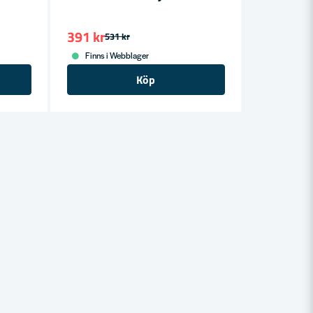
391 kr
531 kr
Finns i Webblager
Köp