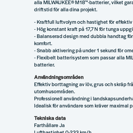
alla MILWAUKEE® M18™-batterier, vilket gara
driftstid för alla dina projekt.
- Kraftfull luftvolym och hastighet för effekti
- Hög konstant kraft på 17,7 N för tunga uppgi
- Balanserad design med dubbla handtag för 
komfort.
- Snabb aktivering på under 1 sekund för o
- Flexibelt batterisystem som passar alla
batterier.
Användningsområden
Effektiv borttagning av löv, grus och skräp f
utomhusområden.
Professionell användning i landskapsunderhå
Idealisk för användare som kräver maximal p
Tekniska data
Farthållare Ja
Lufthastighet 0-233 km/h