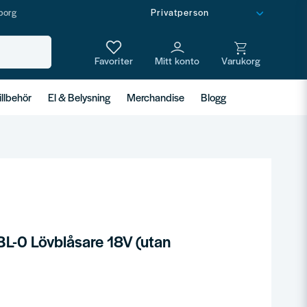
borg
illbehör
El & Belysning
Merchandise
Blogg
L-0 Lövblåsare 18V (utan