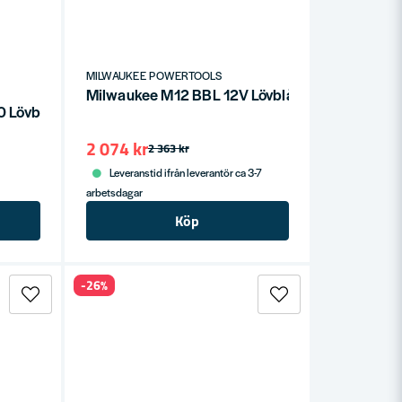
MILWAUKEE POWERTOOLS
Milwaukee M12 BBL 12V Lövblås 12V (utan batte
Lövblås 18V (utan batteri)
2 074 kr
2 363 kr
Leveranstid ifrån leverantör ca 3-7
arbetsdagar
Köp
-26%