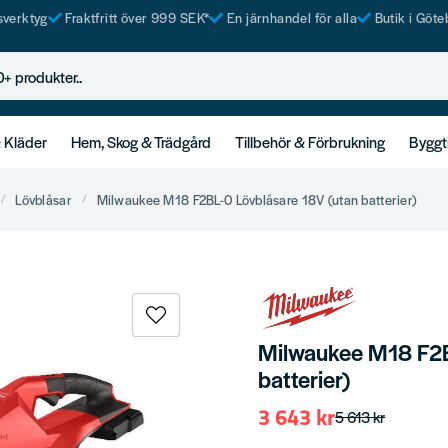
tsverktyg
Fraktfritt över 999 SEK*
En järnhandel för alla
Butik i Göte
rodukter..
& Kläder
Hem, Skog & Trädgård
Tillbehör & Förbrukning
Byggt
Lövblåsar
Milwaukee M18 F2BL-0 Lövblåsare 18V (utan batterier)
Milwaukee M18 F2B
batterier)
3 643 kr
5 613 kr