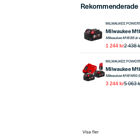
Rekommenderade t
MILWAUKEE POWER
Milwaukee M18
1 244 kr
2 438 k
MILWAUKEE POWER
3 244 kr
5 063 k
Visa fler