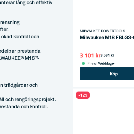
nterar lång och effektiv
v rensning.
fter.
MILWAUKEE POWERTOOLS
ökad kontroll och
Milwaukee M18 FBLG3-0 
medelbar prestanda.
3 101 kr
3 531 kr
 MILWAUKEE® M18™-
Finns i Webblager
Köp
rån trädgårdar och
-12%
ll och rengöringsprojekt.
restanda och kontroll.