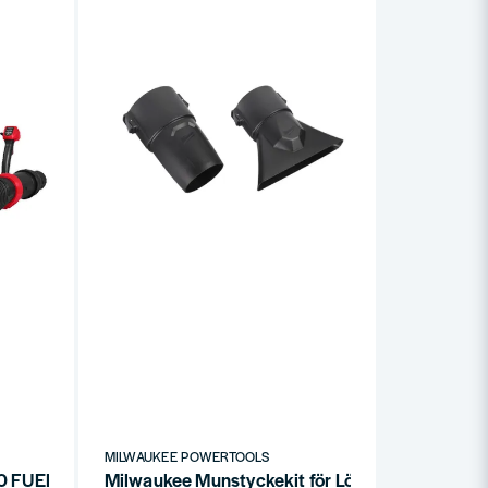
MILWAUKEE POWERTOOLS
UEL Ryggblås för dubbla 18v batterier (utan batterier)
Milwaukee Munstyckekit för Lövblåsar