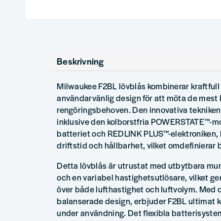
Beskrivning
Milwaukee F2BL lövblås kombinerar kraftful
användarvänlig design för att möta de mest
rengöringsbehoven. Den innovativa tekniken
inklusive den kolborstfria POWERSTATE™-
batteriet och REDLINK PLUS™-elektroniken, l
driftstid och hållbarhet, vilket omdefinierar 
Detta lövblås är utrustat med utbytbara mun
och en variabel hastighetsutlösare, vilket ger
över både lufthastighet och luftvolym. Med
balanserade design, erbjuder F2BL ultimat 
under användning. Det flexibla batterisyst