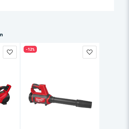
in
-12%