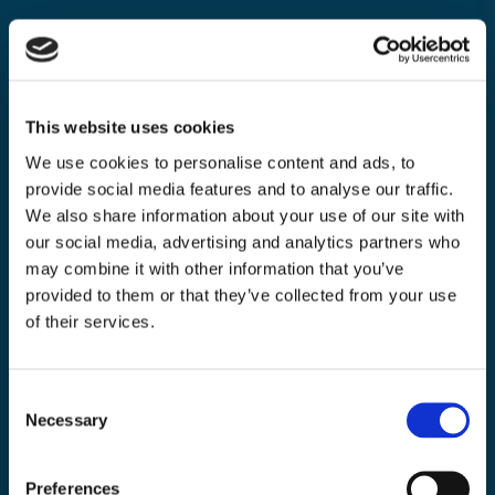
Nyhetsbrev
Bli medlem i vårt nyhetsbrev och ta del av våra nyheter och erbjudande.
This website uses cookies
We use cookies to personalise content and ads, to
provide social media features and to analyse our traffic.
Mejladress
We also share information about your use of our site with
Skicka
our social media, advertising and analytics partners who
email
may combine it with other information that you’ve
provided to them or that they’ve collected from your use
of their services.
Consent
Toolab.se
Necessary
Selection
010 - 199 00 00
Måndag-Fredag 08.00-15:00
Preferences