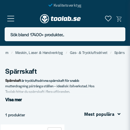
Kvalitetsverktyg
Fraktfritt över 999 SEK*
En järnhandel för alla
Sök bland 17400+ produkter..
Butik i Göteborg
Hem
Maskin, Laser & Handverktyg
Gas- & Tryckluftsdrivet
Spärrskaf
Spärrskaft
Spärrskaft
är tryckluftsdrivna spärrskaft för snabb
mutterdragning på trånga ställen – idealisk i bilverkstad. Hos
Toolab hittar du spärrskaft i flera utföranden.
Visa mer
Vårt sortiment
Standard spärrskaft.
Mest populära
1 produkter
Olika moment.
Tillbehör – hylsor.