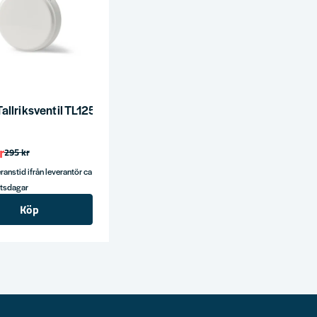
allriksventil TL125 Vit SB
r
295 kr
ranstid ifrån leverantör ca
etsdagar
Köp