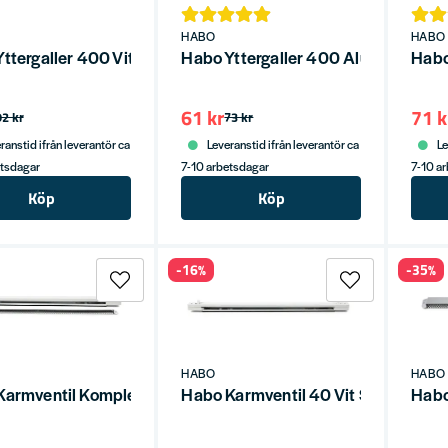
HABO
HABO
ttergaller 400 Vit SB
Habo Yttergaller 400 Aluminium S
Habo
61 kr
71 k
92 kr
73 kr
ranstid ifrån leverantör ca
Leveranstid ifrån leverantör ca
Le
etsdagar
7-10 arbetsdagar
7-10 a
Köp
Köp
-16%
-35%
HABO
HABO
Karmventil Komplett 50+500 Vit SB
Habo Karmventil 40 Vit SB
Habo