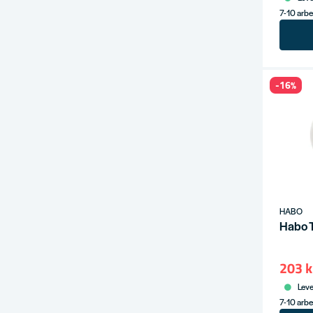
7-10 arb
-16%
HABO
Habo T
203 k
Leve
7-10 arb