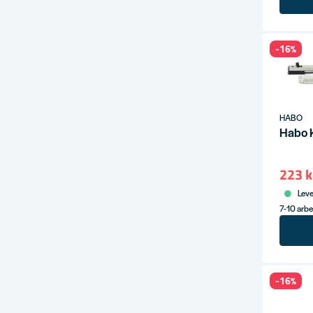
-16%
HABO
Habo 
223 k
Leve
7-10 arb
-16%