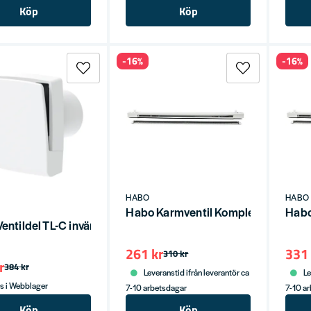
Köp
Köp
-16%
-16%
HABO
HABO
Habo Karmventil Komplett 20+200 
Habo
Ventildel TL-C invändig del för ventilation
261 kr
331 
310 kr
r
384 kr
Leveranstid ifrån leverantör ca
Le
s i Webblager
7-10 arbetsdagar
7-10 a
Köp
Köp