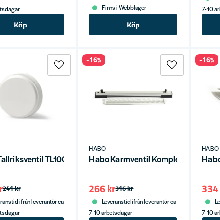
Finns i Webblager
etsdagar
7-10 a
Köp
Köp
-16%
-16%
HABO
HABO
allriksventil TL100 Vit SB
Habo Karmventil Komplett 50+500
Habo
r
266 kr
334 
241 kr
316 kr
ranstid ifrån leverantör ca
Leveranstid ifrån leverantör ca
Le
etsdagar
7-10 arbetsdagar
7-10 a