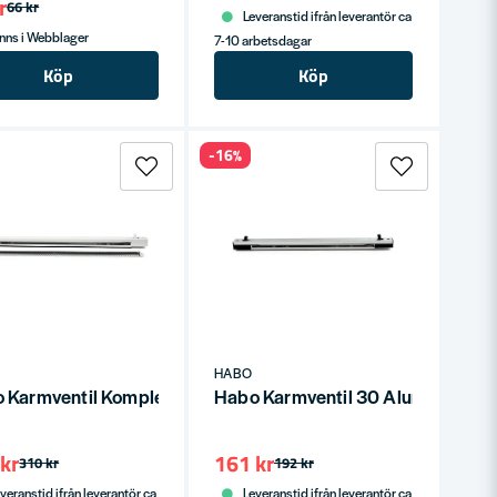
r
66 kr
Leveranstid ifrån leverantör ca
nns i Webblager
7-10 arbetsdagar
Köp
Köp
-16%
HABO
 Karmventil Komplett 30+300 Vit SB
Habo Karmventil 30 Aluminium S
kr
161 kr
310 kr
192 kr
veranstid ifrån leverantör ca
Leveranstid ifrån leverantör ca