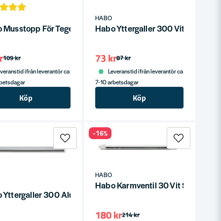
HABO
B
 Musstopp För Tegelfasad SB
Habo Yttergaller 300 Vit SB
r
73 kr
109 kr
87 kr
veranstid ifrån leverantör ca
Leveranstid ifrån leverantör ca
rbetsdagar
7-10 arbetsdagar
Köp
Köp
-16%
HABO
Habo Karmventil 30 Vit SB
 Yttergaller 300 Aluminium SB
180 kr
214 kr