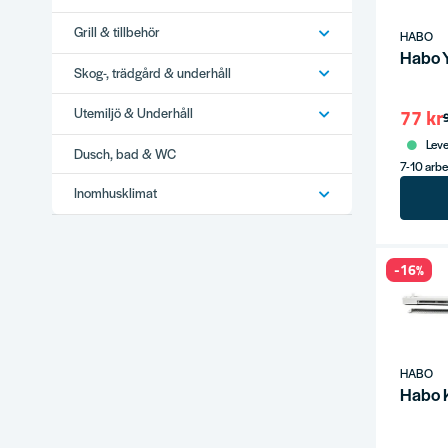
Grill & tillbehör
HABO
Habo Y
Skog-, trädgård & underhåll
77 kr
Utemiljö & Underhåll
Leve
Dusch, bad & WC
7-10 arb
Inomhusklimat
-16%
HABO
Habo 