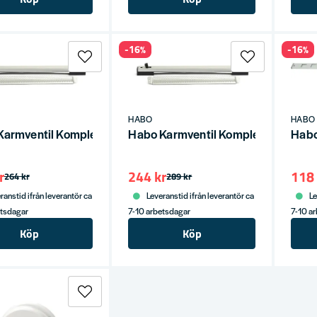
-16%
-16%
HABO
HABO
Karmventil Komplett 30+300 Aluminium SB
Habo Karmventil Komplett 40+400
Habo
r
244 kr
118 
264 kr
289 kr
ranstid ifrån leverantör ca
Leveranstid ifrån leverantör ca
Le
etsdagar
7-10 arbetsdagar
7-10 a
Köp
Köp