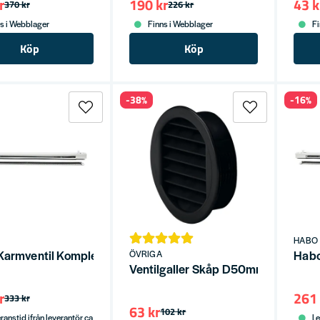
r
190 kr
43 k
370 kr
226 kr
s i Webblager
Finns i Webblager
Fi
Köp
Köp
-38%
-16%
HABO
Karmventil Komplett 40+400 Vit SB
Habo
ÖVRIGA
Ventilgaller Skåp D50mm 4st Svart
r
261 
333 kr
63 kr
102 kr
ranstid ifrån leverantör ca
Le