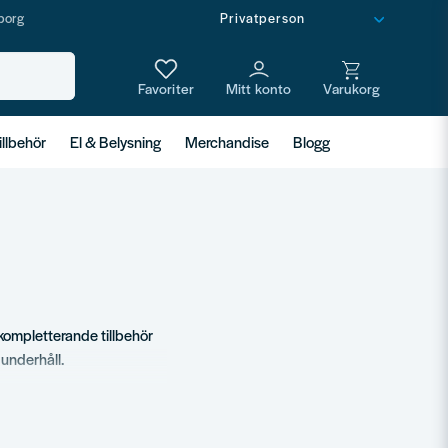
borg
illbehör
El & Belysning
Merchandise
Blogg
h kompletterande tillbehör
 underhåll.