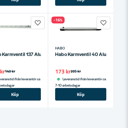
-16%
HABO
 Aluminium SB
 Karmventil 137 Aluminium SB
Habo Karmventil 40 Aluminium S
kr
173 kr
140 kr
205 kr
veranstid ifrån leverantör ca
Leveranstid ifrån leverantör ca
rbetsdagar
7-10 arbetsdagar
Köp
Köp