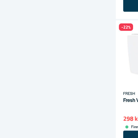
-22%
FRESH
Fresh 
298 k
Finn