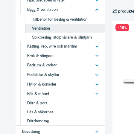
Spjäll och 
Bygg & ventilation
Galler för 
25 produkt
Tillbehör o
Tillbehör för beslag & ventilation
Tips
-16%
Ventilation
Spikbeslag, stolphållare & plintjärn
Dimension 
Inomhus ell
Kätting, rep, wire och maritim
Justerbara v
Krok & hängare
Komplette
Badrum & krokar
Varför
Postlådor & skyltar
Brett utbud
Hyllor & konsoler
Stor produ
Vi använder
Kök & möbel
Snabb lever
Dörr & port
Se hela
Byg
Lås & säkerhet
Dörrhandtag
Bevattning