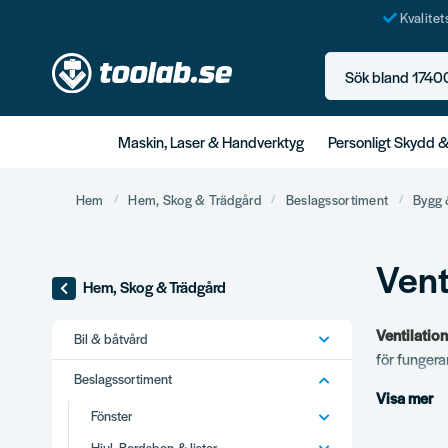
Kvalite
Sök bland 17400+ p
Maskin, Laser & Handverktyg
Personligt Skydd 
Hem
Hem, Skog & Trädgård
Beslagssortiment
Bygg 
Vent
Hem, Skog & Trädgård
Ventilatio
Bil & båtvård
för fungera
Beslagssortiment
Visa mer
Vårt s
Fönster
Tillufts- oc
Hjul, Bordsben & lister