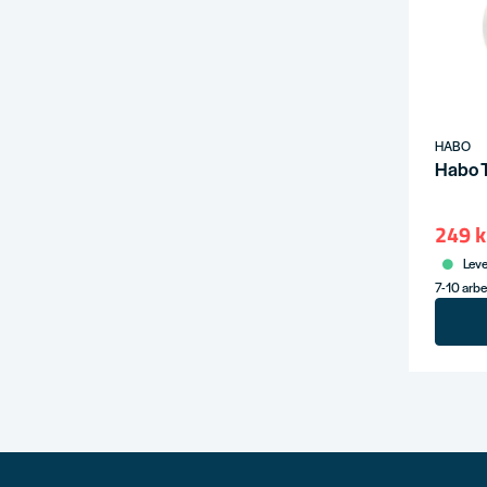
HABO
Habo T
249 k
Leve
7-10 arb