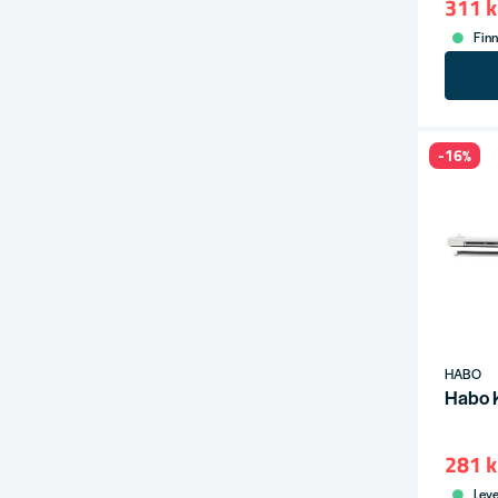
311 k
Finn
-16%
HABO
Habo 
281 k
Leve