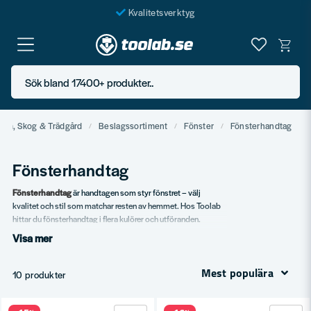
Kvalitetsverktyg
Fraktfritt över 999 SEK*
En järnhandel för alla
Sök bland 17400+ produkter..
Butik i Göteborg
em, Skog & Trädgård
Beslagssortiment
Fönster
Fönsterhandtag
Fönsterhandtag
Fönsterhandtag
är handtagen som styr fönstret – välj
kvalitet och stil som matchar resten av hemmet. Hos Toolab
hittar du fönsterhandtag i flera kulörer och utföranden.
Visa mer
Vårt sortiment
Standard fönsterhandtag.
Mest populära
10 produkter
Designhandtag.
Låsbara handtag.