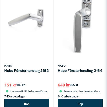
HABO
HABO
Habo Fönsterhandtag 2162 Vänster Matt krom SB
Habo Fönsterhandtag 2164 Vä
151 kr
649 kr
180 kr
865 kr
Leveranstid ifrån leverantör ca
Leveranstid ifrån leverantör ca
7-10 arbetsdagar
7-10 arbetsdagar
Köp
Köp