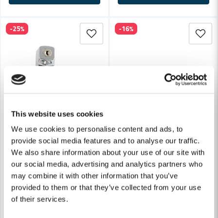
-25%
-16%
This website uses cookies
We use cookies to personalise content and ads, to
provide social media features and to analyse our traffic.
We also share information about your use of our site with
our social media, advertising and analytics partners who
may combine it with other information that you’ve
HABO
HABO
provided to them or that they’ve collected from your use
Habo Fönsterhandtag 2164 Höger Krom SB
Habo Fönsterhandtag Copenh
of their services.