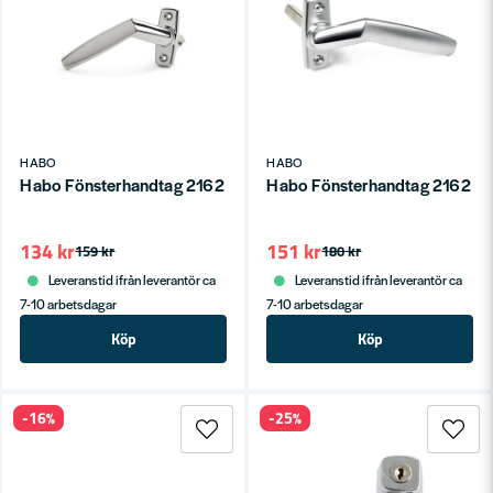
HABO
HABO
Habo Fönsterhandtag 2162 Vänster Krom SB
Habo Fönsterhandtag 2162 Hö
134 kr
151 kr
159 kr
180 kr
Leveranstid ifrån leverantör ca
Leveranstid ifrån leverantör ca
7-10 arbetsdagar
7-10 arbetsdagar
Köp
Köp
-16%
-25%