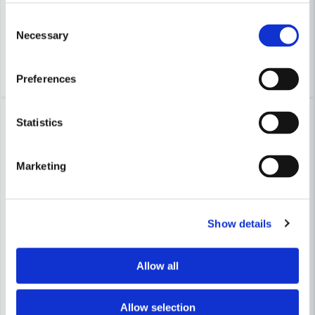
649 kr
141 kr
865 kr
167 kr
Consent
Leveranstid ifrån leverantör ca
Leveranstid ifrån leverantör ca
Necessary
Selection
7-10 arbetsdagar
7-10 arbetsdagar
Köp
Köp
Preferences
-16%
-16%
Statistics
Marketing
Show details
HABO
HABO
Habo Fönsterhandtag Copenhagen Vänster Matt krom SB
Habo Fönsterhandtag 2162 Ra
Allow all
141 kr
149 kr
167 kr
177 kr
Allow selection
Leveranstid ifrån leverantör ca
Leveranstid ifrån leverantör ca