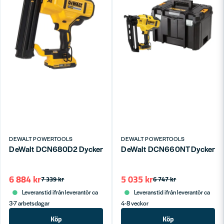
DEWALT POWERTOOLS
DEWALT POWERTOOLS
DeWalt DCN680D2 Dyckertpistol 1,2mm 18V XR (2x2,0ah)
DeWalt DCN660NT Dyckertpist
6 884 kr
5 035 kr
7 339 kr
6 747 kr
Leveranstid ifrån leverantör ca
Leveranstid ifrån leverantör ca
3-7 arbetsdagar
4-8 veckor
Köp
Köp