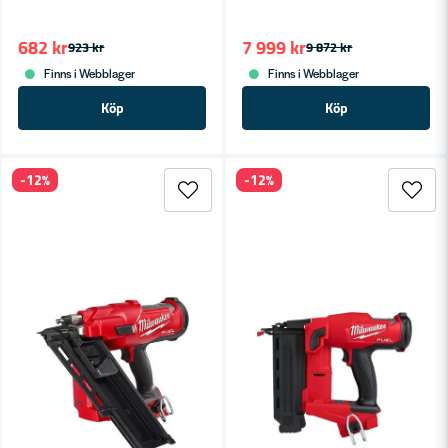
682 kr
7 999 kr
923 kr
9 872 kr
Finns i Webblager
Finns i Webblager
Köp
Köp
-12%
-12%