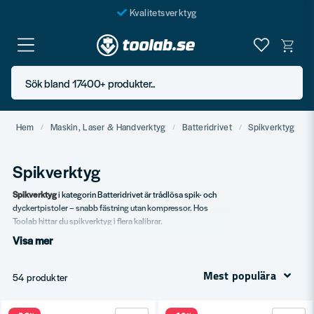
Kvalitetsverktyg
Fraktfritt över 999 SEK*
En järnhandel för alla
Sök bland 17400+ produkter..
Butik i Göteborg
Hem
Maskin, Laser & Handverktyg
Batteridrivet
Spikverktyg
Spikverktyg
Spikverktyg
i kategorin Batteridrivet är trådlösa spik- och
dyckertpistoler – snabb fästning utan kompressor. Hos
Toolab hittar du spikverktyg i flera kalibrar.
Visa mer
Vårt sortiment
Spikpistoler.
Mest populära
54 produkter
Dyckertpistoler.
Klamringspistoler.