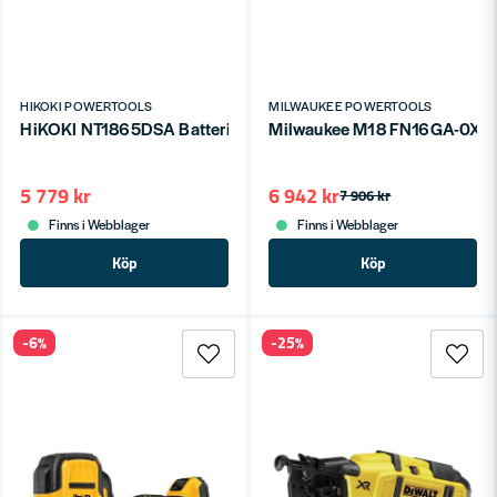
HIKOKI POWERTOOLS
MILWAUKEE POWERTOOLS
HiKOKI NT1865DSA Batteridrivet Dyckertverktyg 18V 1,6mm (ut
Milwaukee M18 FN16GA-0X Dyck
5 779 kr
6 942 kr
7 906 kr
Finns i Webblager
Finns i Webblager
Köp
Köp
-6%
-25%