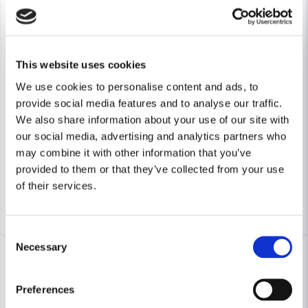
This website uses cookies
MAKITA POWERTOOLS
We use cookies to personalise content and ads, to
Makita DBN601ZJ Dyckertpistol 18V 1,6mm (Utan batterier)
MAKITA POWERTOOLS
provide social media features and to analyse our traffic.
Makita DST221Z Häftpistol 18
We also share information about your use of our site with
6 723 kr
7 442 kr
our social media, advertising and analytics partners who
3 286 kr
3 637 kr
Obekräftad leveranstid -
may combine it with other information that you’ve
Leveranstid ifrån leverantör ca
Ring/maila oss om du vill ha
provided to them or that they’ve collected from your use
uppdaterat leveransbesked
3-7 arbetsdagar
of their services.
Köp
Köp
Consent
Necessary
Selection
-12%
-6%
Preferences