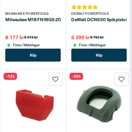
MILWAUKEE POWERTOOLS
DEWALT POWERTOOLS
Milwaukee M18 FN18GS-202X Dyckertpistol 18V FUEL 1,2mm 
DeWalt DCN930 Spikpistol 18
8 177 kr
6 399 kr
9 313 kr
9 745 kr
Finns i Webblager
Finns i Webblager
Köp
Köp
-13%
-50%