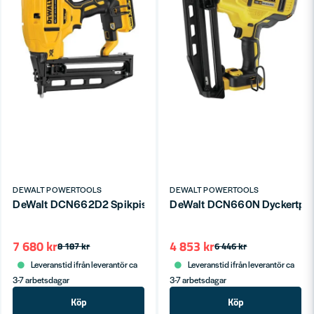
DEWALT POWERTOOLS
DEWALT POWERTOOLS
DeWalt DCN660N Dyckertpisto
DeWalt DCN662D2 Spikpistol 18V XR 16G Rak TSTAK (2x2,
7 680 kr
4 853 kr
8 187 kr
6 446 kr
Leveranstid ifrån leverantör ca
Leveranstid ifrån leverantör ca
3-7 arbetsdagar
3-7 arbetsdagar
Köp
Köp