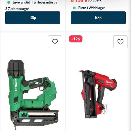
6 153 kr
6 559 kr
Leveranstid ifrån leverantör ca
Finns i Webblager
3-7 arbetsdagar
Köp
Köp
-12%