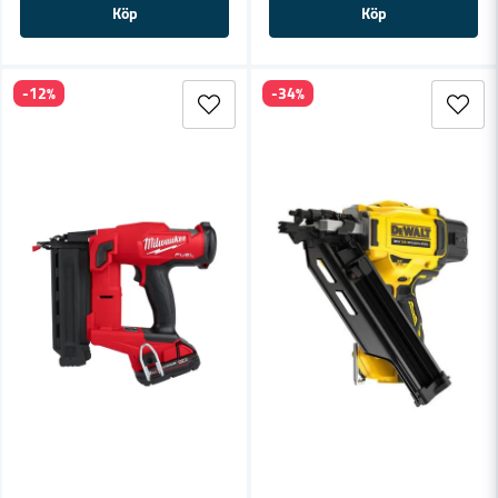
Köp
Köp
-12%
-34%