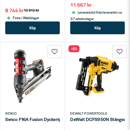
11 667 kr
8 744 kr
12 912 kr
Leveranstid ifrån leverantör ca
Finns i Webblager
3-7 arbetsdagar
Köp
Köp
-6%
SENCO
DEWALT POWERTOOLS
Senco F16A Fusion Dyckertpistol 1,6mm 20° 18V (1x1,5ah)
DeWalt DCFS950N Stängselspikp