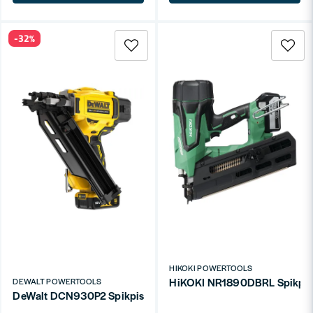
-32%
HIKOKI POWERTOOLS
HiKOKI NR1890DBRL Spikpist
DEWALT POWERTOOLS
DeWalt DCN930P2 Spikpistol 50–90mm XR 18V (2x5,0ah)