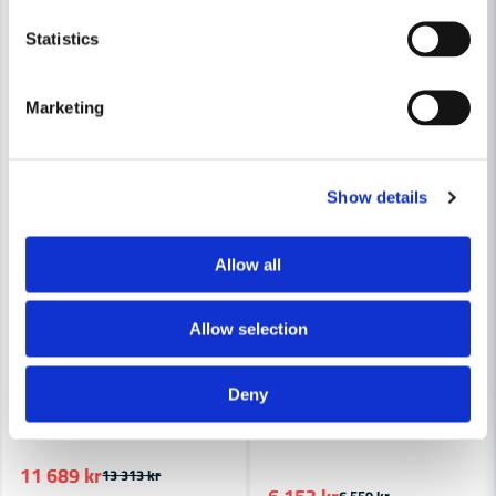
Statistics
Marketing
Show details
Allow all
Allow selection
MILWAUKEE POWERTOOLS
Deny
Milwaukee M18 FRCN45-302X Pappspikpistol 18V (2x3,0ah)
HIKOKI POWERTOOLS
HiKOKI NT1850DDA Spikverktyg
11 689 kr
13 313 kr