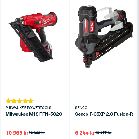
MILWAUKEE POWERTOOLS
SENCO
Milwaukee M18 FFN-502C Spikpistol 18V 50-90mm 34g (2x5,
Senco F-35XP 2.0 Fusion-Ra
10 965 kr
6 244 kr
12 488 kr
13 977 kr