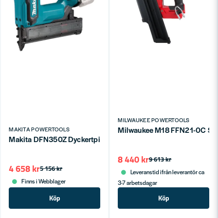
MILWAUKEE POWERTOOLS
Milwaukee M18 FFN21-0C Spikp
MAKITA POWERTOOLS
Makita DFN350Z Dyckertpistol 18V 18Ga 1,2mm 15-35mm (Utan
8 440 kr
9 613 kr
4 658 kr
5 156 kr
Leveranstid ifrån leverantör ca
Finns i Webblager
3-7 arbetsdagar
Köp
Köp