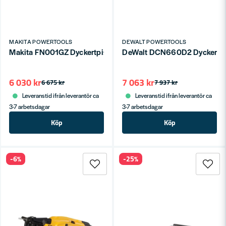
MAKITA POWERTOOLS
DEWALT POWERTOOLS
Makita FN001GZ Dyckertpistol XGT® 40V 15-40mm 1,2mm (utan
DeWalt DCN660D2 Dyckertpis
6 030 kr
7 063 kr
6 675 kr
7 937 kr
Leveranstid ifrån leverantör ca
Leveranstid ifrån leverantör ca
3-7 arbetsdagar
3-7 arbetsdagar
Köp
Köp
-6%
-25%