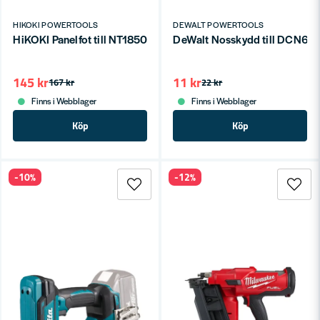
HIKOKI POWERTOOLS
DEWALT POWERTOOLS
HiKOKI Panelfot till NT1850DBSL
DeWalt Nosskydd till DCN660
145 kr
11 kr
167 kr
22 kr
Finns i Webblager
Finns i Webblager
Köp
Köp
-10%
-12%