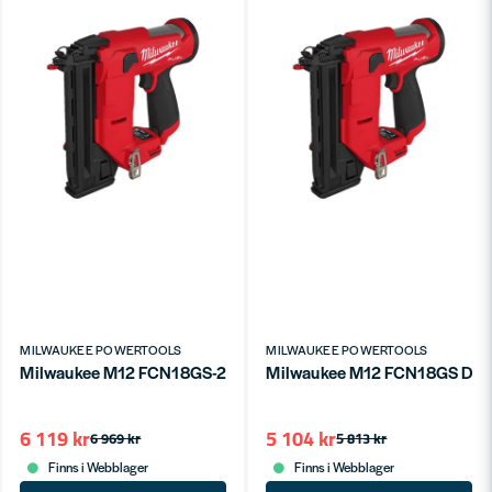
MILWAUKEE POWERTOOLS
MILWAUKEE POWERTOOLS
Milwaukee M12 FCN18GS-202X Dyckertpistol 12V HD-BOX (2x
Milwaukee M12 FCN18GS Dycke
6 119 kr
5 104 kr
6 969 kr
5 813 kr
Finns i Webblager
Finns i Webblager