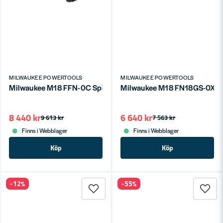
MILWAUKEE POWERTOOLS
MILWAUKEE POWERTOOLS
Milwaukee M18 FFN-0C Spikpistol 18V 50-90mm 34g (Utan bat
Milwaukee M18 FN18GS-0X Dyc
8 440 kr
6 640 kr
9 613 kr
7 563 kr
Finns i Webblager
Finns i Webblager
Köp
Köp
-12%
-55%