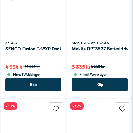
SENCO
MAKITA POWERTOOLS
SENCO Fusion F-18XP Dyckertpistol batteridriven 18V (1x2,0ah
Makita DPT353Z Batteridriven S
4 994 kr
3 835 kr
11 331 kr
4 245 kr
Finns i Webblager
Finns i Webblager
Köp
Köp
-12%
-12%