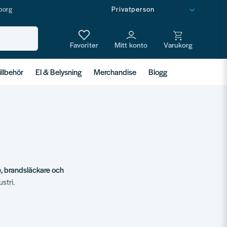
borg
illbehör
El & Belysning
Merchandise
Blogg
, brandsläckare och
stri.