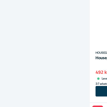
HOUSE
House
492 k
Leve
3-7 arbe