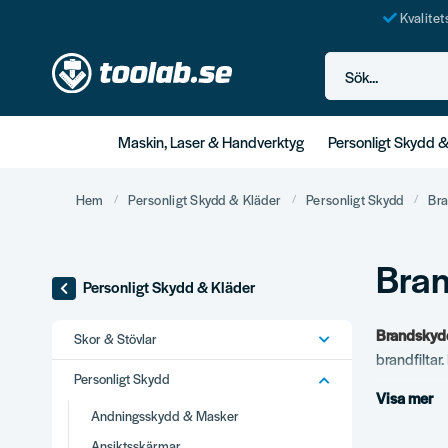
Kvalite
Sök...
Maskin, Laser & Handverktyg
Personligt Skydd 
Hem
Personligt Skydd & Kläder
Personligt Skydd
Br
Bra
Personligt Skydd & Kläder
Brandskyd
Skor & Stövlar
brandfiltar
Personligt Skydd
Visa mer
Vårt s
Andningsskydd & Masker
Brandsläckar
Ansiktsskärmar