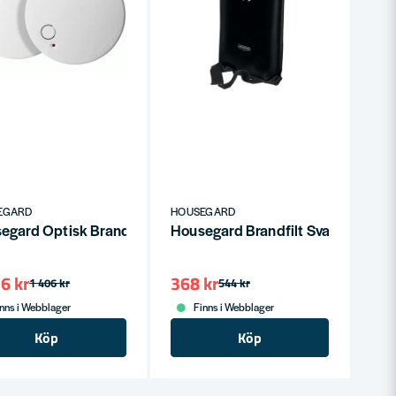
cm
EGARD
HOUSEGARD
egard Optisk Brandvarnare Trådlös
Housegard Brandfilt Svart 120x1
6 kr
368 kr
1 406 kr
544 kr
nns i Webblager
Finns i Webblager
Köp
Köp