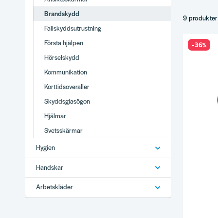
Brandvarna
Brandskydd
Brandfiltar.
9 produkter
Fallskyddsutrustning
Tillbehör.
Tips
Första hjälpen
-36%
Hörselskydd
Brandklass 
Kommunikation
Kontrollera
Brandfilt n
Korttidsoveraller
Komplette
Skyddsglasögon
Varför
Hjälmar
Brett utbud
Svetsskärmar
Stor produ
Hygien
Vi använder
Snabb lever
Handskar
Se hela
Per
Arbetskläder