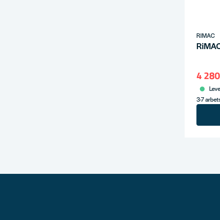
RIMAC
RiMAC 
4 280
Leve
3-7 arbe