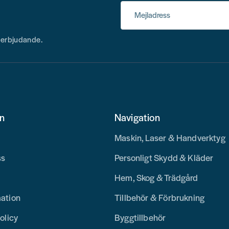
Mejladress
h erbjudande.
on
Navigation
Maskin, Laser & Handverktyg
ss
Personligt Skydd & Kläder
Hem, Skog & Trädgård
mation
Tillbehör & Förbrukning
olicy
Byggtillbehör