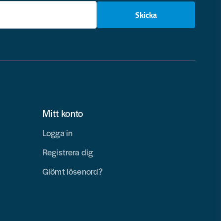
email
Skicka
Mitt konto
Logga in
Registrera dig
Glömt lösenord?