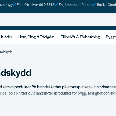
tsverktyg
Fraktfritt över 999 SEK*
En järnhandel för alla
Butik i Göte
& Kläder
Hem, Skog & Trädgård
Tillbehör & Förbrukning
Byggt
andskydd
ndskydd
d
samlar produkter för brandsäkerhet på arbetsplatsen – brandvarnare
. Hos Toolab hittar du brandskyddsprodukter för bygg, fastighet och indu
ortiment
e i flera klasser.