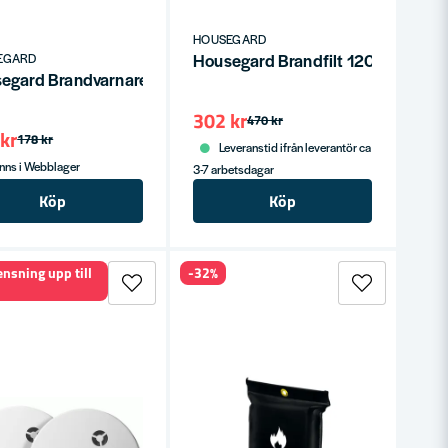
HOUSEGARD
Vit Design
Housegard Brandfilt 120x180cm
EGARD
egard Brandvarnare Optisk SA700
302 kr
470 kr
kr
178 kr
Leveranstid ifrån leverantör ca
nns i Webblager
3-7 arbetsdagar
Köp
Köp
ensning upp till
-32%