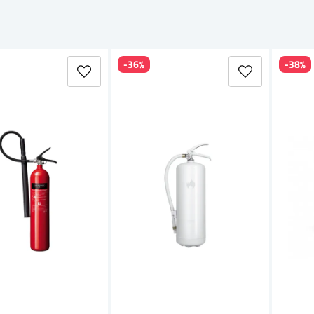
re.
-36%
-38%
A, B, C, D efter typ av brand.
 släckare regelbundet.
ära köks- och svetsplats.
ra med
första hjälpen
.
 handla hos Toolab?
.
ktkunskap.
 produkterna själva.
ans direkt från lager.
sonligt Skydd
.
Kontakta oss
.