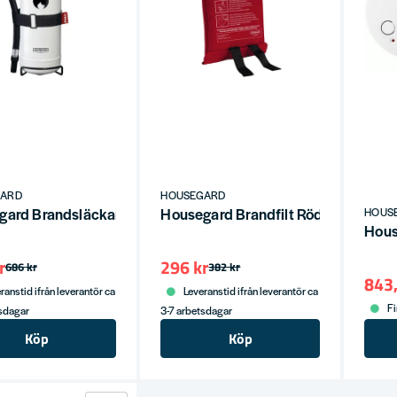
GARD
HOUSEGARD
gard Brandsläckare 2KG Vit Design 13A
Housegard Brandfilt Röd 120x120
HOUS
Hous
r
296 kr
686 kr
382 kr
843,
ranstid ifrån leverantör ca
Leveranstid ifrån leverantör ca
Fi
tsdagar
3-7 arbetsdagar
Köp
Köp