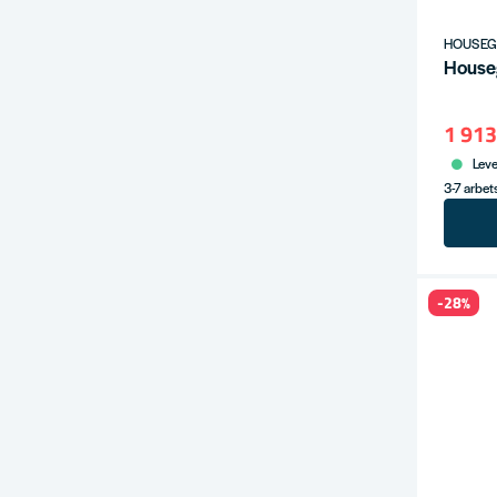
HOUSE
House
1 913
Leve
3-7 arbe
-28%