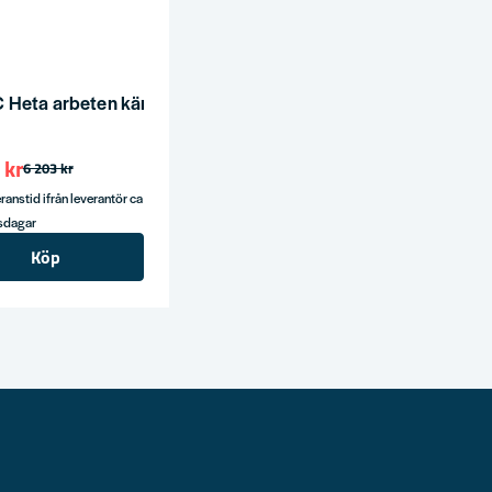
Heta arbeten kärra kompl. 2 x 6kg 55A 233B C + filt & han
 kr
6 203 kr
ranstid ifrån leverantör ca
tsdagar
Köp