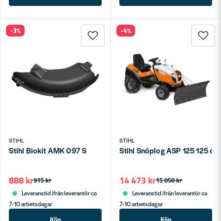
-3%
-4%
STIHL
STIHL
Stihl Biokit AMK 097 S
Stihl Snöplog ASP 125 125 cm
888 kr
14 473 kr
915 kr
15 050 kr
Leveranstid ifrån leverantör ca
Leveranstid ifrån leverantör ca
7-10 arbetsdagar
7-10 arbetsdagar
Köp
Köp