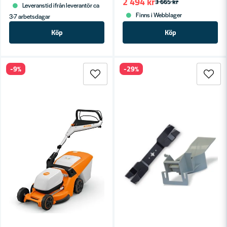
2 494 kr
3 665 kr
Leveranstid ifrån leverantör ca
Finns i Webblager
3-7 arbetsdagar
Köp
Köp
-9%
-29%