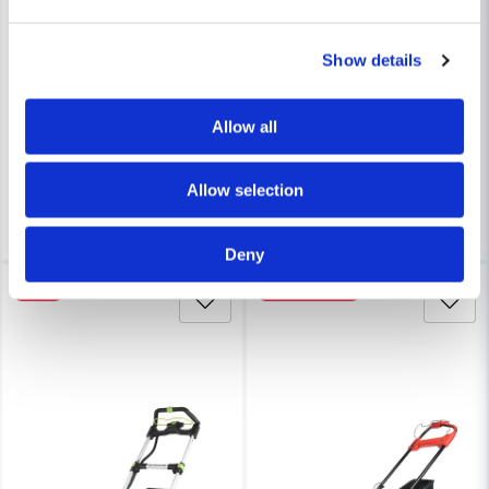
MAKITA POWERTOOLS
STIHL
Makita 191V96-5 Gräsklipparblad 530mm
Stihl Gräsklippare RMA 448 PV 
Show details
514 kr
8 990 kr
758 kr
10 540 kr
Allow all
Leveranstid ifrån leverantör ca
Leveranstid ifrån leverantör ca
3-7 arbetsdagar
7-10 arbetsdagar
Allow selection
Köp
Köp
Deny
-18%
Sommarblitz