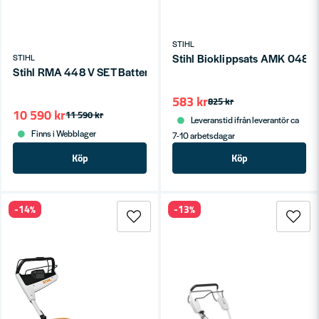
STIHL
Stihl Bioklippsats AMK 048
STIHL
Stihl RMA 448 V SET Batteridriven Gräsklippare 36V (1x5,2ah)
583 kr
825 kr
10 590 kr
11 590 kr
Leveranstid ifrån leverantör ca
Finns i Webblager
7-10 arbetsdagar
Köp
Köp
-14%
-13%