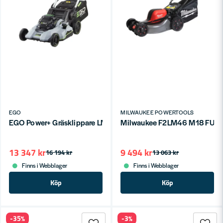
EGO
MILWAUKEE POWERTOOLS
EGO Power+ Gräsklippare LM2135E-SP (1x7,5ah)
Milwaukee F2LM46 M18 FUEL™ 
13 347 kr
9 494 kr
16 194 kr
13 063 kr
Finns i Webblager
Finns i Webblager
Köp
Köp
-35%
-3%