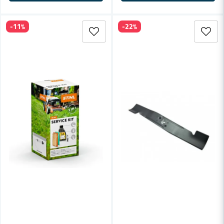
-11%
-22%