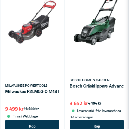
BOSCH HOME & GARDEN
Bosch Gräsklippare Advance
MILWAUKEE POWERTOOLS
Milwaukee F2LM53-0 M18 FUEL Gräsklippare Självgående & Batte
3 652 kr
4 194 kr
9 499 kr
14 438 kr
Leveranstid ifrån leverantör ca
Finns i Webblager
3-7 arbetsdagar
Köp
Köp