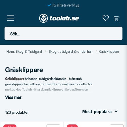
Kvalitetsverktyg
Fraktfritt över 999 SEK*
En järnhandel för alla
Sök...
Butik i Göteborg
Hem, Skog & Trädgård
Skog-, trädgård & underhåll
Gräsklippare
Gräsklippare
Gräsklippare
är basen i trädgårdsskötseln – från små
gräsklippare för balkongtomten till stora åkbara modeller för
parker. Hos Toolab hittar du gräsklippare i flera utföranden
för olika tomtstorlekar.
Visa mer
Vårt sortiment
Mest populära
123 produkter
Bensingräsklippare.
Eldrivna gräsklippare.