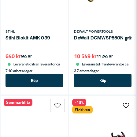
STIHL
DEWALT POWERTOOLS
Stihl Biokit AMK 039
DeWalt DCMWSP550N gräsklip
640 kr
10 549 kr
665 kr
11 245 kr
Leveranstid ifrån leverantör ca
Leveranstid ifrån leverantör ca
7-10 arbetsdagar
3-7 arbetsdagar
Köp
Köp
Sommarblitz
-13%
Eldriven