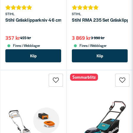
STIHL
STIHL
Stihl Gräsklipparkniv 46 cm – För RM 2 R, RM 2 RT, RM 2 RC o
Stihl RMA 235 Set Gräsklippar
357 kr
3 869 kr
455 kr
3 990 kr
Finns i Webblager
Finns i Webblager
Köp
Köp
Sommarblitz