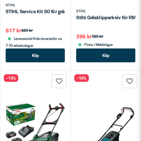
STIHL
STIHL Service Kit 50 för gräsklippare och jordfräs
STIHL
Stihl Gräsklipparkniv för RM
617 kr
695 kr
396 kr
505 kr
Leveranstid ifrån leverantör ca
Finns i Webblager
7-10 arbetsdagar
Köp
Köp
-13%
-10%