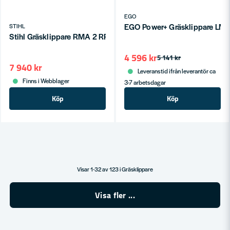
EGO
EGO Power+ Gräsklippare LM17
STIHL
Stihl Gräsklippare RMA 2 RPV Batteridriven 36V (utan batteri)
4 596 kr
5 141 kr
7 940 kr
Leveranstid ifrån leverantör ca
Finns i Webblager
3-7 arbetsdagar
Köp
Köp
Visar 1-32 av 123 i Gräsklippare
Visa fler ...