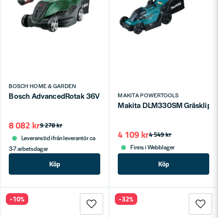
BOSCH HOME & GARDEN
Bosch AdvancedRotak 36V-44-750 Gräsklippare 36V (2x4,0ah
MAKITA POWERTOOLS
Makita DLM330SM Gräsklippar
8 082 kr
9 278 kr
4 109 kr
4 549 kr
Leveranstid ifrån leverantör ca
Finns i Webblager
3-7 arbetsdagar
Köp
Köp
-10%
-32%