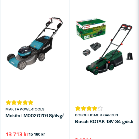
MAKITA POWERTOOLS
Makita LM002GZ01 Självgående Gräsklippare XGT 40V 53cm (ut
BOSCH HOME & GARDEN
Bosch ROTAK 18V-34 gräsklipp
13 713 kr
15 180 kr