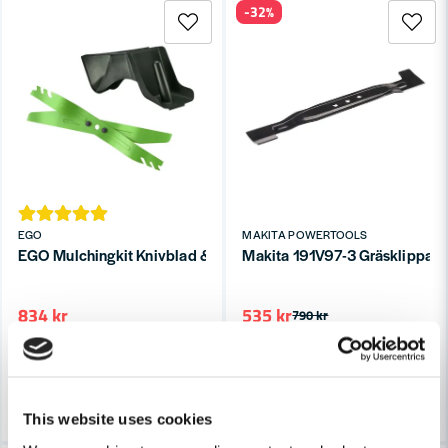
-32%
EGO
MAKITA POWERTOOLS
EGO Mulchingkit Knivblad & Plugg
Makita 191V97-3 Gräsklippa
834 kr
535 kr
790 kr
Leveranstid ifrån leverantör ca
Leveranstid ifrån leverantör ca
3-7 arbetsdagar
3-7 arbetsdagar
Köp
Köp
This website uses cookies