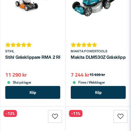
STIHL
MAKITA POWERTOOLS
Stihl Gräsklippare RMA 2 RPV Batteridriven 36V (AP 300 S, AL
Makita DLM530Z Gräsklippare
11 290 kr
7 244 kr
15 939 kr
Slut på lager
Finns i Webblager
Köp
Köp
-12%
-11%