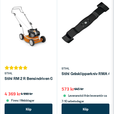
STIHL
Stihl Gräsklipparkniv RMA 44
STIHL
Stihl RM 2 R Bensindriven Gräsklippare ->1500m2
573 kr
645 kr
4 369 kr
4 990 kr
Leveranstid ifrån leverantör ca
Finns i Webblager
7-10 arbetsdagar
Köp
Köp