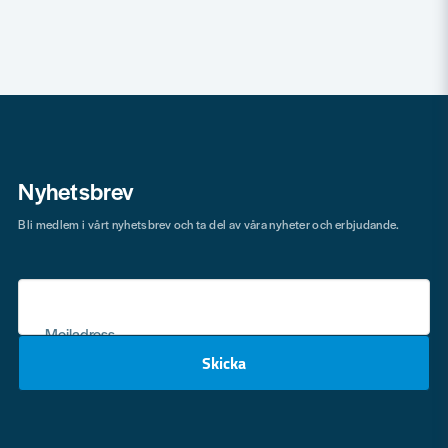
Nyhetsbrev
Bli medlem i vårt nyhetsbrev och ta del av våra nyheter och erbjudande.
Mejladress
Skicka
email