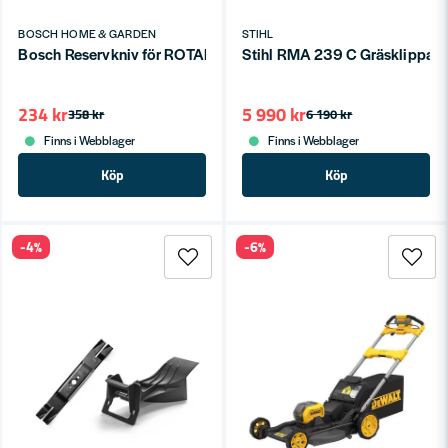
BOSCH HOME & GARDEN
STIHL
Bosch Reservkniv för ROTAK 43 (Eldrivna)
Stihl RMA 239 C Gräsklippare
234 kr
5 990 kr
358 kr
6 190 kr
Finns i Webblager
Finns i Webblager
Köp
Köp
-4%
-6%