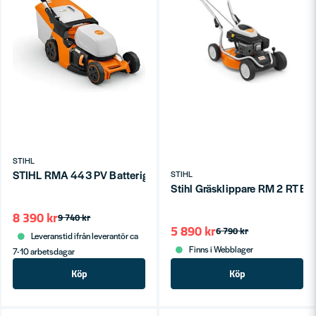
STIHL
STIHL RMA 443 PV Batterigräsklippare med Vario-hjuldrift utan 
STIHL
Stihl Gräsklippare RM 2 RT Bi
8 390 kr
9 740 kr
5 890 kr
6 790 kr
Leveranstid ifrån leverantör ca
Finns i Webblager
7-10 arbetsdagar
Köp
Köp