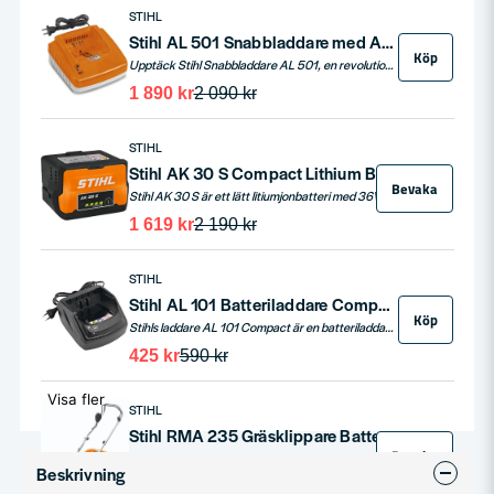
STIHL
Stihl AL 501 Snabbladdare med Aktiv Kylning - För AP & AR Batterier
Köp
Upptäck Stihl Snabbladdare AL 501, en revolutionerande laddningslösning designad för både snabb och skonsam laddning av dina STIHL AP och AR batterier. Med en imponerande laddningsström på 12A och avancerade funktioner som aktiv batterikylning och laddningsindikator (LED), är denna laddare idealisk för professionella användare som kräver effektivitet och pålitlighet.
1 890 kr
2 090 kr
STIHL
Stihl AK 30 S Compact Lithium Batteri 36V 5,0ah
Bevaka
Stihl AK 30 S är ett lätt litiumjonbatteri med 36V och en kapacitet på 5,0 Ah. Med en batterikapacitet på 180 Wh och en vikt på endast 1,2 kg, är detta batteri kompatibelt med alla verktyg i STIHL AK-systemet. Batteriet har 4 lysdioder som indikerar laddningsstatus och optimerad effekt genom intelligent kommunikation med din maskin.
1 619 kr
2 190 kr
STIHL
Stihl AL 101 Batteriladdare Compact för AK & AP-batterier
Köp
Stihls laddare AL 101 Compact är en batteriladdare med laddindikator. Stihls laddare AL 101 kan enkelt fästas på vägen vid behov. Passar till samtliga Stihl & Vikingprodukter i 36V-segmentet. Se laddtider för respektiva Stihl batteri nedan.
425 kr
590 kr
Visa fler
STIHL
Stihl RMA 235 Gräsklippare Batteridriven (utan batteri/laddare)
Bevaka
Stihl RMA 235 är en lätt och smidig batteriklippare som med sin låga vikt är mycket enkel att hantera. Perfekt gräsklippare för mindre trädgårdar upp till 300 kvm.
Beskrivning
2 390 kr