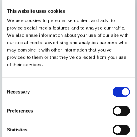
Egenskaper
This website uses cookies
Frågor & Svar (1)
Dekaler
AK-System
We use cookies to personalise content and ads, to
Ställ en produktfråga
provide social media features and to analyse our traffic.
Spänning
36V
Håkan Erneborn frågade
för 1 år sedan
We also share information about your use of our site with
Recensioner (6)
question
Vår batteriladdare kanske 3-4 år gammal har slutat fungera
Fråga oss något om denna produkten...
our social media, advertising and analytics partners who
Produkttyp
Gräsklippare
finns det extra sådan att beställa
may combine it with other information that you’ve
Thomas
Relaterade kategorier
Drivmedel
Batteri
provided to them or that they’ve collected from your use
Butiken svarade
för 1 år sedan
Hej Håkan
of their services.
name
Om det är AK-SYSTEMET som ni har så fungerar t.e.x
Leif
Gräsklippare
Gräsklippare
Namn
laddaren i länken här nedan:
för 1 år sedan
Consent
Skog-, trädgård & underhåll
Selman
https://toolab.se/sv/products/stihl-al-101-batteriladdare-
Necessary
Selection
email
för 1 år sedan
compact-36v
Mejladress
Maskin, Laser & Handverktyg
Anonym
//toolab.se
Preferences
för 1 år sedan
Hem, Skog & Trädgård
Andreas Heinz
Ja, ni får publicera min fråga
Statistics
för 1 år sedan
Trädgårdsmaskiner