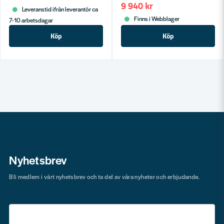
9 940 kr
Leveranstid ifrån leverantör ca
Finns i Webblager
7-10 arbetsdagar
Köp
Köp
Nyhetsbrev
Bli medlem i vårt nyhetsbrev och ta del av våra nyheter och erbjudande.