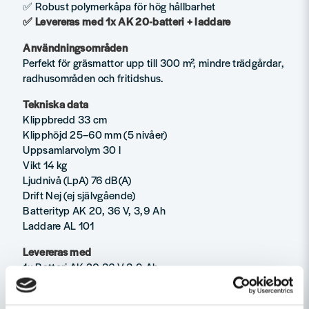
✅ Robust polymerkåpa för hög hållbarhet
✅ Levereras med 1x AK 20-batteri + laddare
Användningsområden
Perfekt för gräsmattor upp till 300 m², mindre trädgårdar,
radhusområden och fritidshus.
Tekniska data
Klippbredd 33 cm
Klipphöjd 25–60 mm (5 nivåer)
Uppsamlarvolym 30 l
Vikt 14 kg
Ljudnivå (LpA) 76 dB(A)
Drift Nej (ej självgående)
Batterityp AK 20, 36 V, 3,9 Ah
Laddare AL 101
Levereras med
1x Batteri AK 20 36 V 3,9 Ah
1x Laddare AL 101