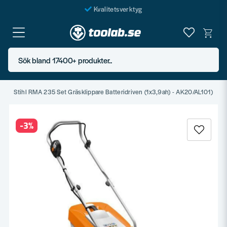
Kvalitetsverktyg
Fraktfritt över 999 SEK*
En järnhandel för alla
Sök bland 17400+ produkter..
Butik i Göteborg
e
Stihl RMA 235 Set Gräsklippare Batteridriven (1x3,9ah) - AK20/AL101)
-
3
%