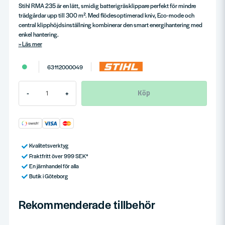
Stihl RMA 235 är en lätt, smidig batterigräsklippare perfekt för mindre
trädgårdar upp till 300 m². Med flödesoptimerad kniv, Eco-mode och
central klipphöjdsinställning kombinerar den smart energihantering med
enkel hantering.
Läs mer
63112000049
Köp
-
+
Kvalitetsverktyg
Fraktfritt över 999 SEK*
En järnhandel för alla
Butik i Göteborg
Rekommenderade tillbehör