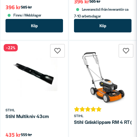
396 kr
505 kr
396 kr
505 kr
Leveranstid ifrån leverantör ca
Finns i Webblager
7-10 arbetsdagar
Köp
Köp
-22%
STIHL
Stihl Multikniv 43cm
STIHL
Stihl Gräsklippare RM 4 RT (
435 kr
555 kr