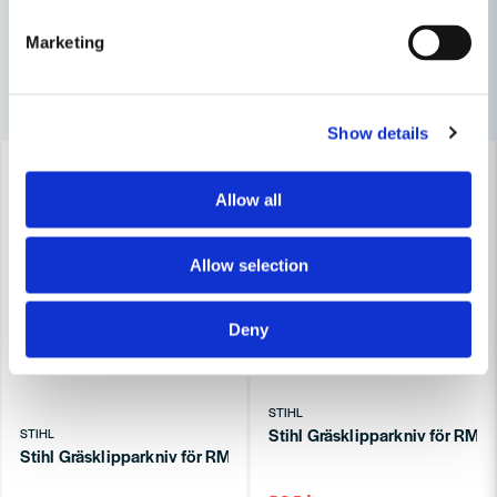
Funkar jette bra.
Marketing
Britt-Marie
för 1 år sedan
Andra produkter i kategorin
Lätt att hantera smidig, ger intryck att vara stark
och hållbar
Show details
-22%
-22%
Skicka fråga
Allow all
Allow selection
Deny
STIHL
Stihl Gräsklipparkniv för RM
STIHL
Stihl Gräsklipparkniv för RM 448 och MB 448