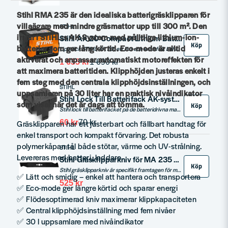
Stihl RMA 235 är den idealiska batterigräsklipparen för
villaägare med mindre gräsmattor upp till 300 m². Den
STIHL
ingår i STIHL:s AK-System med pålitliga lithium-ion-
Stihl AK 20 Compact Lithium Batteri 36V 4,0ah
Köp
batterier som ger lång körtid. Eco-mode är alltid
Upptäck STIHL AK 20, ett lätt och kraftfullt Lithium-Ion batteri designat för STIHLs trädgårdsmaskiner. Med en märkspänning på 36 V och 144 Wh batterienergi, är detta batteri idealiskt för alla dina trädgårdsprojekt.
aktiverat och anpassar automatiskt motoreffekten för
1 635 kr
1 690 kr
att maximera batteritiden. Klipphöjden justeras enkelt i
fem steg med den centrala klipphöjdsinställningen, och
STIHL
uppsamlaren på 30 liter har en praktisk nivåindikator
Stihl Lock Till Batterifack AK-systemet
som visar när det är dags att tömma.
Köp
Stihl lock till batterifacket på de batteridrivna maskinerna i AK-System.
60 kr
70 kr
Gräsklipparen har ett justerbart och fällbart handtag för
enkel transport och kompakt förvaring. Det robusta
polymerkåpan tål både stötar, värme och UV-strålning.
STIHL
Levereras med batteri, laddare.
Stihl Gräsklipparkniv för MA 235 och RMA 235
Köp
Stihl gräsklipparkniv är specifikt framtagen för modellerna MA 235 och RMA 235, och garanterar hög prestanda och precision i gräsklippning.
✅ Lätt och smidig – enkel att hantera och transportera
525 kr
✅ Eco-mode ger längre körtid och sparar energi
✅ Flödesoptimerad kniv maximerar klippkapaciteten
✅ Central klipphöjdsinställning med fem nivåer
✅ 30 l uppsamlare med nivåindikator