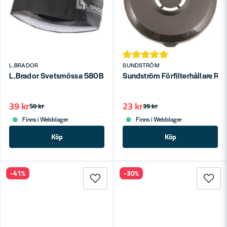
L.BRADOR
SUNDSTRÖM
L.Brador Svetsmössa 580B Svart One size
Sundström Förfilterhållare R
39 kr
23 kr
50 kr
39 kr
Finns i Webblager
Finns i Webblager
Köp
Köp
-41%
-30%