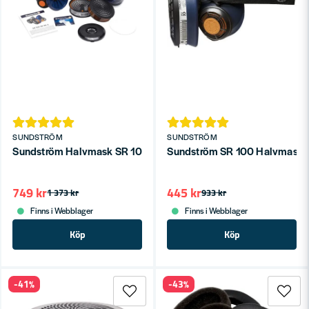
SUNDSTRÖM
SUNDSTRÖM
Sundström Halvmask SR 100 Premium Pack M/L
Sundström SR 100 Halvmask 
749 kr
445 kr
1 373 kr
933 kr
Finns i Webblager
Finns i Webblager
Köp
Köp
-41%
-43%