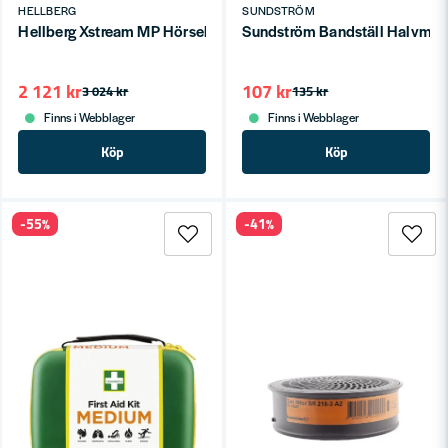
HELLBERG
SUNDSTRÖM
Hellberg Xstream MP Hörselskydd Hjässbygel
Sundström Bandställ Halvmas
2 121 kr
107 kr
3 024 kr
135 kr
Finns i Webblager
Finns i Webblager
Köp
Köp
-55%
-41%