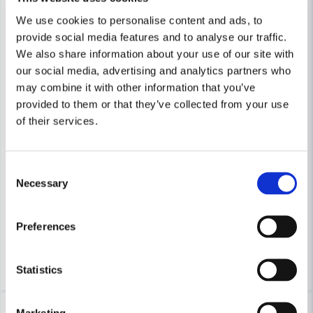
We use cookies to personalise content and ads, to
provide social media features and to analyse our traffic.
We also share information about your use of our site with
our social media, advertising and analytics partners who
may combine it with other information that you’ve
provided to them or that they’ve collected from your use
of their services.
FRISTADS
SUNDSTRÖM
Consent
Fristads Snikki hållare för snabbvinkel 9235 PLST
Sundström SR 100 Halvmask
Necessary
Selection
359 kr
445 kr
548 kr
933 kr
Preferences
Finns i Webblager
Finns i Webblager
Köp
Köp
Statistics
-30%
-21%
Marketing