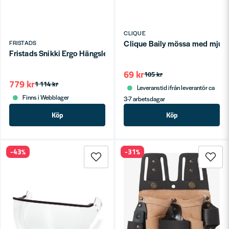
CLIQUE
Clique Baily mössa med mjukt
FRISTADS
Fristads Snikki Ergo Hängslen 9220 PPL ONESIZE
69 kr
105 kr
779 kr
1 114 kr
Leveranstid ifrån leverantör ca
Finns i Webblager
3-7 arbetsdagar
Köp
Köp
-43%
-31%