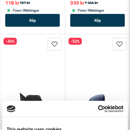
118 kr
939 kr
161 kr
1 344 kr
Finns i Webblager
Finns i Webblager
Köp
Köp
-34%
-52%
This website uses cookies