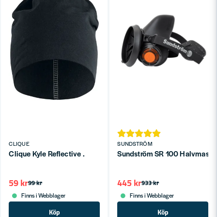
CLIQUE
SUNDSTRÖM
Clique Kyle Reflective .
Sundström SR 100 Halvmask 
59 kr
445 kr
99 kr
933 kr
Finns i Webblager
Finns i Webblager
Köp
Köp