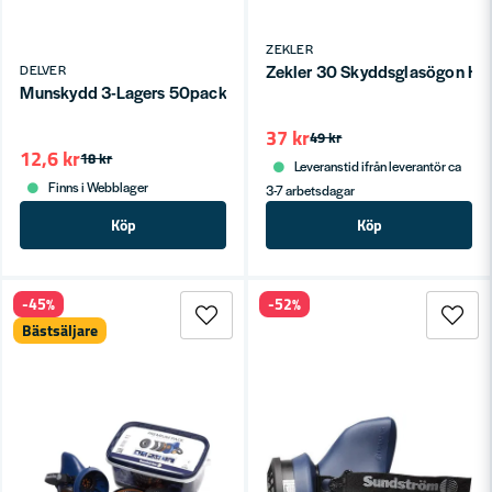
ZEKLER
Zekler 30 Skyddsglasögon H
DELVER
Munskydd 3-Lagers 50pack
37 kr
49 kr
12,6 kr
18 kr
Leveranstid ifrån leverantör ca
Finns i Webblager
3-7 arbetsdagar
Köp
Köp
-45%
-52%
Bästsäljare