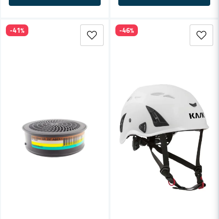
-41%
-46%