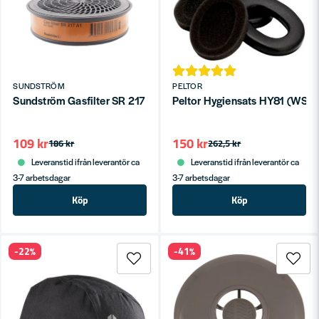
SUNDSTRÖM
PELTOR
Sundström Gasfilter SR 217 A1
Peltor Hygiensats HY81 (WS 
109 kr
150 kr
186 kr
262,5 kr
Leveranstid ifrån leverantör ca
Leveranstid ifrån leverantör ca
3-7 arbetsdagar
3-7 arbetsdagar
Köp
Köp
-22%
-41%