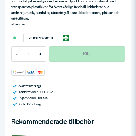
för första hjälpen-åtgärder. Levereras i tjockt, slitstarkt material med
transparenta plastfickor för överskådligt innehåll. Inkluderar bl.a.
andningsmask, handskar, räddningsfilt, sax, blodstoppare, plåster och
sårtvättare.
Läs mer
7310613901018
Köp
-
+
Kvalitetsverktyg
Fraktfritt över 999 SEK*
En järnhandel för alla
Butik i Göteborg
Rekommenderade tillbehör