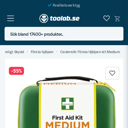
Kvalitetsverktyg
Fraktfritt över 999 SEK*
En järnhandel för alla
Sök bland 17400+ produkter..
Butik i Göteborg
ersonligt Skydd
Första hjälpen
Cederroth Första Hjälpen-kit Medium
-
55
%