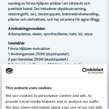
samling av första hjälpen-artiklar i ett slitstarkt och
praktiskt fodral. Det inkluderar skyddsutrustning,
räddningsfilt, sax, blodstoppare, brännskårsbehandling,
plåster och sårtvättare, och har utrymme för egna tillägg.
Användningsområden
Arbetsplatser, skolor, sportfaciliteter, hem, bil, resor.
Innehåller
Första Hjälpen-instruktion
1 Andningsmask 2596 (skyddspaket)
2 par Handskar 2596 (skyddspaket)
2 Safety Hand Cleanser 2596 (skyddspaket)
1 Räddningsfilt 1892
1 Sax 270002
1 Cederroth 4-in-1 Blodstoppare 1910
1 Cederroth 4-in-1 mini Blodstoppare 1911
This website uses cookies
1 Cederroth Burn Gel Dressing 901900
We use cookies to personalise content and ads, to
10 Salvequick Plåster 1880 (Sårtvättare 10 st & Plåster
provide social media features and to analyse our traffic.
20 st)
4 Salvequick Maxi Cover 658024
We also share information about your use of our site with