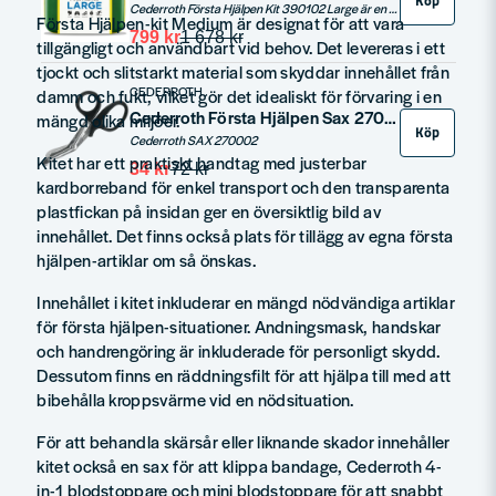
Köp
Cederroth Första Hjälpen Kit 390102 Large är en robust och omfattande första hjälpen-väska, perfekt som komplement till väggfasta enheter för verksamheter som ofta är på språng. Väskan är tillverkad i tåligt formpressat material som skyddar innehållet mot damm och smuts, och är utrustad med ett praktiskt bärhandtag för enkel transport.
Första Hjälpen-kit Medium är designat för att vara
799 kr
1 678 kr
tillgängligt och användbart vid behov. Det levereras i ett
tjockt och slitstarkt material som skyddar innehållet från
CEDERROTH
damm och fukt, vilket gör det idealiskt för förvaring i en
Cederroth Första Hjälpen Sax 270002
mängd olika miljöer.
Köp
Cederroth SAX 270002
Kitet har ett praktiskt handtag med justerbar
34 kr
72 kr
kardborreband för enkel transport och den transparenta
plastfickan på insidan ger en översiktlig bild av
innehållet. Det finns också plats för tillägg av egna första
hjälpen-artiklar om så önskas.
Innehållet i kitet inkluderar en mängd nödvändiga artiklar
för första hjälpen-situationer. Andningsmask, handskar
och handrengöring är inkluderade för personligt skydd.
Dessutom finns en räddningsfilt för att hjälpa till med att
bibehålla kroppsvärme vid en nödsituation.
För att behandla skärsår eller liknande skador innehåller
kitet också en sax för att klippa bandage, Cederroth 4-
in-1 blodstoppare och mini blodstoppare för att snabbt