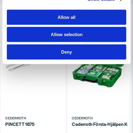
-21%
-30%
Ja, ni får publicera min fråga
Allow all
Allow selection
Deny
Skicka fråga
CEDERROTH
CEDERROTH
PINCETT 1875
Cederroth Första-Hjälpen Kit