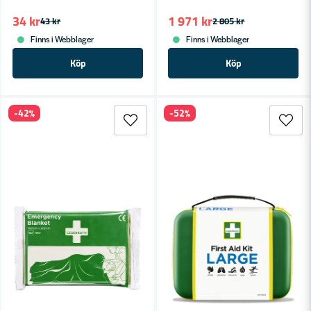
34 kr
1 971 kr
43 kr
2 805 kr
Finns i Webblager
Finns i Webblager
Köp
Köp
-42%
-52%