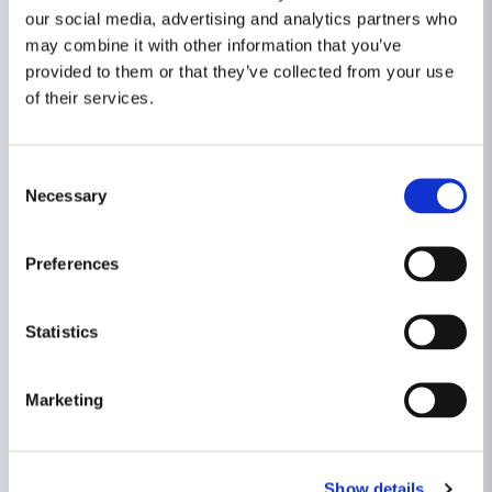
6 Salvequick Sårtvättare 1880 (Sårtvättare 10 st &
our social media, advertising and analytics partners who
Plåster 20 st)
may combine it with other information that you’ve
1 Elastisk binda 8 cm x 4 m 1882
provided to them or that they’ve collected from your use
of their services.
Egenskaper
Consent
Ställ en produktfråga
Produkttyp
Första hjälpen kit
Necessary
Selection
question
Fråga oss något om denna produkten...
Relaterade kategorier
Preferences
Första hjälpen
Personligt Skydd
Statistics
name
Namn
Personligt Skydd & Kläder
Marketing
email
Mejladress
Andra produkter i kategorin
Show details