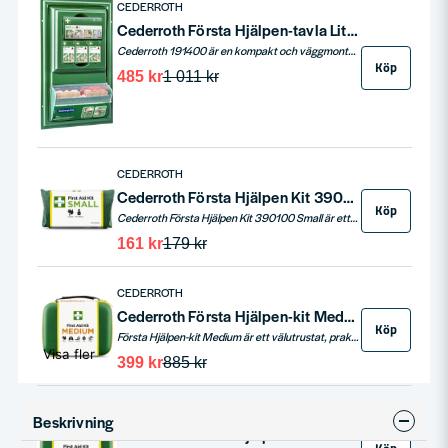
CEDERROTH
Cederroth Första Hjälpen-tavla Liten 191400
Cederroth 191400 är en kompakt och väggmonterbar Första Hjälpentavla som innehåller de viktigaste produkterna för snabb sårvård. Tavlan är anpassad för mindre utrymmen som arbetsfordon, verkstäder och kontor. Med tydligt uppmärkta fack och lättillgängliga förband kan skador snabbt och effektivt behandlas.
Köp
485 kr
1 011 kr
CEDERROTH
Cederroth Första Hjälpen Kit 390100 Small
Köp
Cederroth Första Hjälpen Kit 390100 Small är ett kompakt och smidigt första hjälpen-kit i slitstarkt nylonfodral. Det passar för friluftsliv, arbete, resor och vardag där du snabbt vill ha plåster, sårtvätt och blodstoppare nära till hands.
161 kr
179 kr
CEDERROTH
Cederroth Första Hjälpen-kit Medium
Köp
Första Hjälpen-kit Medium är ett välutrustat, praktiskt och skyddande kit för första hjälpen-åtgärder. Levereras i tjockt, slitstarkt material med transparenta plastfickor för överskådligt innehåll. Inkluderar bl.a. andningsmask, handskar, räddningsfilt, sax, blodstoppare, plåster och sårtvättare.
Visa fler
399 kr
885 kr
CEDERROTH
Beskrivning
Cederroth Första Hjälpen Kit 390102 Large - Robust och Omfattande Första Hjälpen-Väska