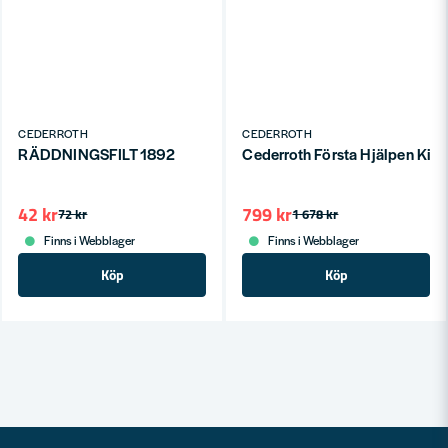
CEDERROTH
CEDERROTH
RÄDDNINGSFILT 1892
Cederroth Första Hjälpen Kit
42 kr
799 kr
72 kr
1 678 kr
Finns i Webblager
Finns i Webblager
Köp
Köp