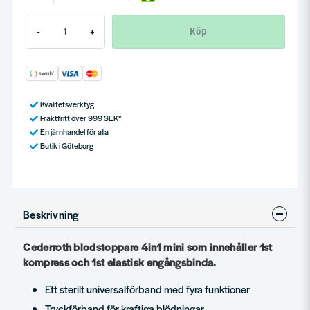
Köp
-
+
Kvalitetsverktyg
Fraktfritt över 999 SEK*
En järnhandel för alla
Butik i Göteborg
Beskrivning
Cederroth blodstoppare 4in1 mini som innehåller 1st
kompress och 1st elastisk engångsbinda.
Ett sterilt universalförband med fyra funktioner
Tryckförband för kraftiga blödningar