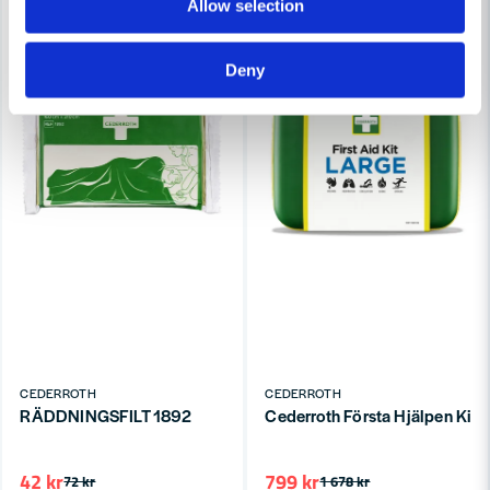
Allow selection
Deny
CEDERROTH
CEDERROTH
RÄDDNINGSFILT 1892
Cederroth Första Hjälpen Kit
42 kr
799 kr
72 kr
1 678 kr