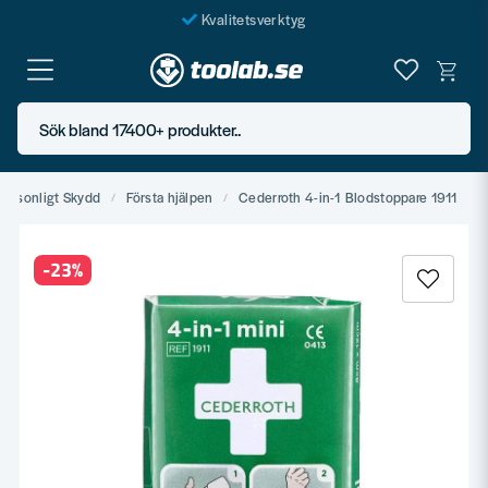
Kvalitetsverktyg
Fraktfritt över 999 SEK*
En järnhandel för alla
Sök bland 17400+ produkter..
Butik i Göteborg
Personligt Skydd
Första hjälpen
Cederroth 4-in-1 Blodstoppare 1911
-
23
%