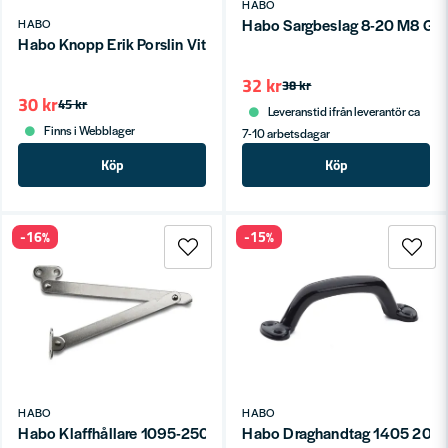
HABO
Habo Sargbeslag 8-20 M8 Gal
HABO
Habo Knopp Erik Porslin Vit/Borstad nickel SB
32 kr
38 kr
30 kr
45 kr
Leveranstid ifrån leverantör ca
Finns i Webblager
7-10 arbetsdagar
Köp
Köp
-16%
-15%
HABO
HABO
Habo Klaffhållare 1095-250 Stål Förn SB
Habo Draghandtag 1405 200