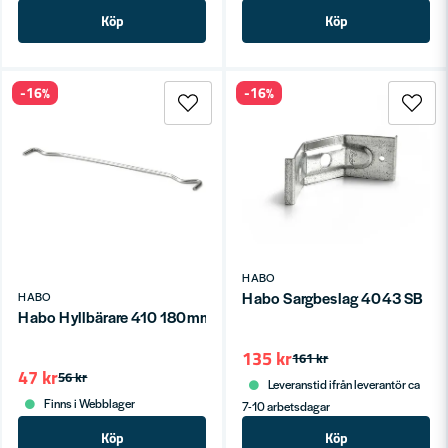
Köp
Köp
-16%
-16%
HABO
Habo Sargbeslag 4043 SB
HABO
Habo Hyllbärare 410 180mm Galv SB
135 kr
161 kr
47 kr
56 kr
Leveranstid ifrån leverantör ca
Finns i Webblager
7-10 arbetsdagar
Köp
Köp