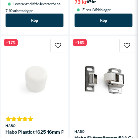
73 kr
87 kr
Leveranstid ifrån leverantör ca
Finns i Webblager
7-10 arbetsdagar
Köp
Köp
-17%
-16%
HABO
Habo Plastfot 1625 16mm Plast Vit SB
HABO
Habo Skåpsnäppare 544 Galv