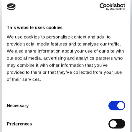
HABO
HABO
Habo Golvskydd 106 28mm SB
Habo Draghandtag 4350 160
This website uses cookies
23 kr
65 kr
27 kr
77 kr
We use cookies to personalise content and ads, to
Leveranstid ifrån leverantör ca
Leveranstid ifrån leverantör ca
7-10 arbetsdagar
7-10 arbetsdagar
provide social media features and to analyse our traffic.
We also share information about your use of our site with
Köp
Köp
our social media, advertising and analytics partners who
may combine it with other information that you’ve
provided to them or that they’ve collected from your use
-16%
-15%
of their services.
Consent
Necessary
Selection
Preferences
HABO
HABO