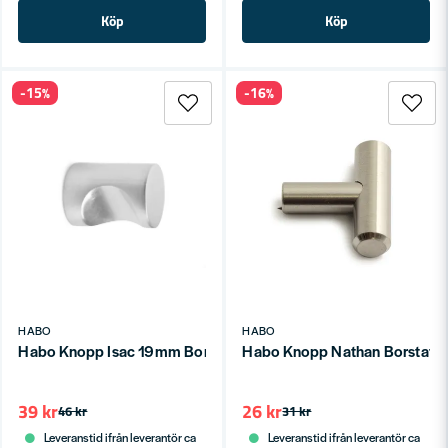
Köp
Köp
-15%
-16%
HABO
HABO
Habo Knopp Isac 19mm Borstad krom SB
Habo Knopp Nathan Borstat st
39 kr
26 kr
46 kr
31 kr
Leveranstid ifrån leverantör ca
Leveranstid ifrån leverantör ca