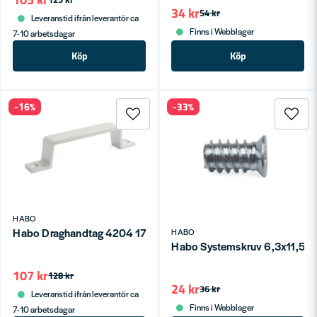
34 kr
54 kr
Leveranstid ifrån leverantör ca
Finns i Webblager
7-10 arbetsdagar
Köp
Köp
-16%
-33%
HABO
Habo Draghandtag 4204 170mm Aluminium SB
HABO
Habo Systemskruv 6,3x11,5m
107 kr
128 kr
24 kr
36 kr
Leveranstid ifrån leverantör ca
Finns i Webblager
7-10 arbetsdagar