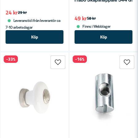
24 kr
29 kr
49 kr
58 kr
Leveranstid ifrån leverantör ca
Finns i Webblager
7-10 arbetsdagar
Köp
Köp
-33%
-16%