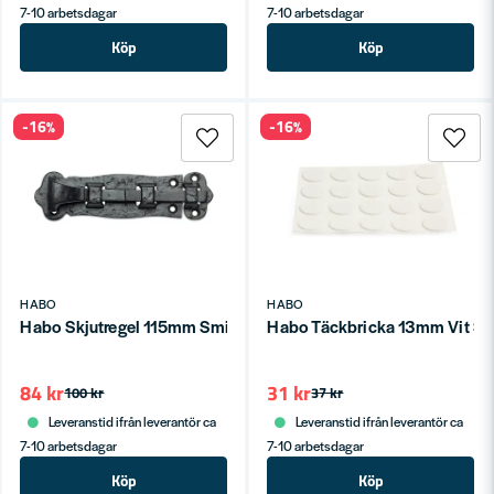
7-10 arbetsdagar
7-10 arbetsdagar
Köp
Köp
-16%
-16%
HABO
HABO
Habo Skjutregel 115mm Smide SB
Habo Täckbricka 13mm Vit S
84 kr
31 kr
100 kr
37 kr
Leveranstid ifrån leverantör ca
Leveranstid ifrån leverantör ca
7-10 arbetsdagar
7-10 arbetsdagar
Köp
Köp