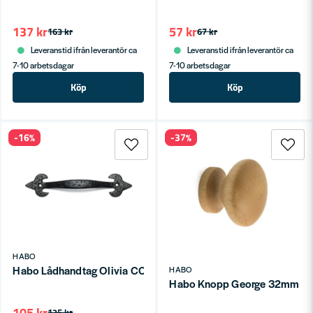
137 kr
57 kr
163 kr
67 kr
Leveranstid ifrån leverantör ca
Leveranstid ifrån leverantör ca
7-10 arbetsdagar
7-10 arbetsdagar
Köp
Köp
-16%
-37%
HABO
Habo Lådhandtag Olivia CC130 Smide SB
HABO
Habo Knopp George 32mm B
105 kr
125 kr