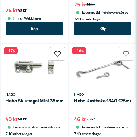
25 kr
29 kr
24 kr
40 kr
Leveranstid ifrån leverantör ca
Finns i Webblager
7-10 arbetsdagar
Köp
Köp
-17%
-16%
HABO
HABO
Habo Skjutregel Mini 35mm Elzink SB
Habo Kasthake 1340 125mm G
40 kr
46 kr
48 kr
55 kr
Leveranstid ifrån leverantör ca
Leveranstid ifrån leverantör ca
7-10 arbetsdagar
7-10 arbetsdagar