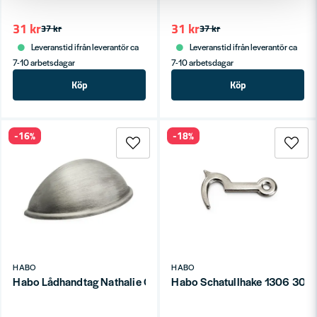
31 kr
31 kr
37 kr
37 kr
Leveranstid ifrån leverantör ca
Leveranstid ifrån leverantör ca
7-10 arbetsdagar
7-10 arbetsdagar
Köp
Köp
-16%
-18%
HABO
HABO
Habo Lådhandtag Nathalie CC64 Borstad tenn SB
Habo Schatullhake 1306 30