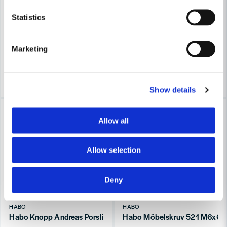
Habo Lådhandtag Lexington CC96 Polerad mässing SB
Habo Adrian 29mm Borstad k
Statistics
316 kr
39 kr
376 kr
46 kr
Leveranstid ifrån leverantör ca
Leveranstid ifrån leverantör ca
Marketing
7-10 arbetsdagar
7-10 arbetsdagar
Köp
Köp
Show details
-16%
-16%
Allow all
Allow selection
Deny
HABO
HABO
Habo Knopp Andreas Porslin Vit SB
Habo Möbelskruv 521 M6x6