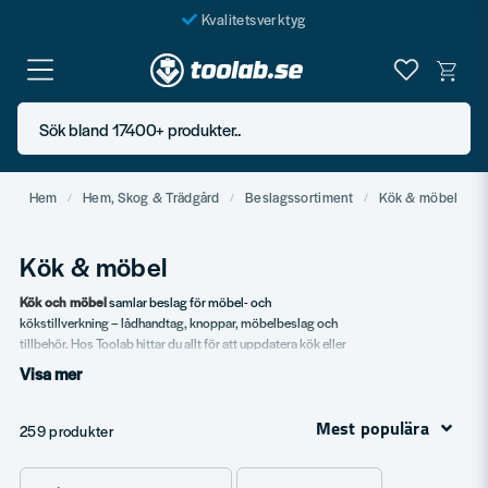
Kvalitetsverktyg
Fraktfritt över 999 SEK*
En järnhandel för alla
Sök bland 17400+ produkter..
Butik i Göteborg
Hem
Hem, Skog & Trädgård
Beslagssortiment
Kök & möbel
Kök & möbel
Kök och möbel
samlar beslag för möbel- och
kökstillverkning – lådhandtag, knoppar, möbelbeslag och
tillbehör. Hos Toolab hittar du allt för att uppdatera kök eller
bygga möbler.
Visa mer
Vårt sortiment
Mest populära
259 produkter
Lådhandtag & knoppar
i flera designer.
Möbelbeslag
för bygge och renovering.