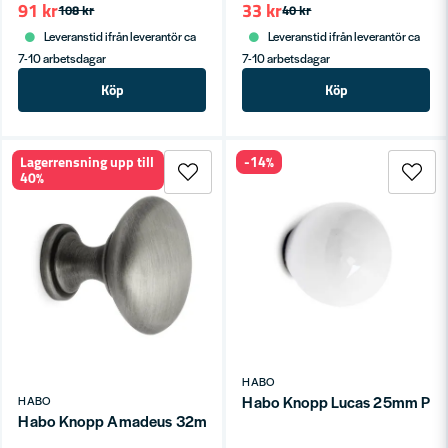
91 kr
33 kr
108 kr
40 kr
Leveranstid ifrån leverantör ca
Leveranstid ifrån leverantör ca
7-10 arbetsdagar
7-10 arbetsdagar
Köp
Köp
Lagerrensning upp till
-14%
40%
HABO
Habo Knopp Lucas 25mm Porsl
HABO
Habo Knopp Amadeus 32mm Borstat tenn SB