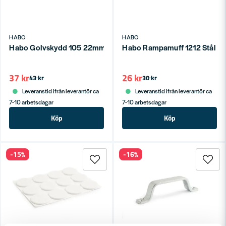
HABO
HABO
Habo Golvskydd 105 22mm SB
Habo Rampamuff 1212 Stål O
37 kr
26 kr
43 kr
30 kr
Leveranstid ifrån leverantör ca
Leveranstid ifrån leverantör ca
7-10 arbetsdagar
7-10 arbetsdagar
Köp
Köp
-15%
-16%