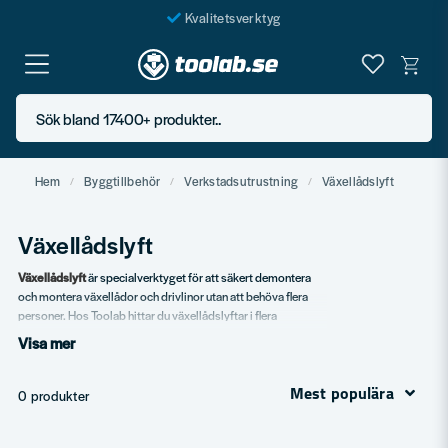
Kvalitetsverktyg
Fraktfritt över 999 SEK*
En järnhandel för alla
Sök bland 17400+ produkter..
Butik i Göteborg
Hem
Byggtillbehör
Verkstadsutrustning
Växellådslyft
Växellådslyft
Växellådslyft
är specialverktyget för att säkert demontera
och montera växellådor och drivlinor utan att behöva flera
personer. Hos Toolab hittar du växellådslyftar i flera
kapaciteter och utföranden för personbils- och
Visa mer
lastbilsverkstäder.
Mest populära
Vårt sortiment
0 produkter
Hydrauliska växellådslyftar.
Pneumatiska modeller.