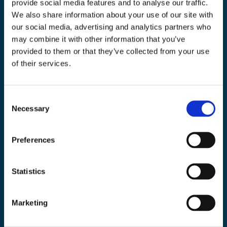
provide social media features and to analyse our traffic.
We also share information about your use of our site with
Toolab.se
our social media, advertising and analytics partners who
010 - 199 00 00
may combine it with other information that you’ve
Måndag-Fredag 08.00-15:00
provided to them or that they’ve collected from your use
of their services.
info@toolab.se
Butiken i Högsbo
Victor Hasselbladsgata 10, Västra Frölunda
Consent
Necessary
Selection
Information
Preferences
Köpvillkor
Statistics
Kontakta oss
Om Toolab
Marketing
Returinformation