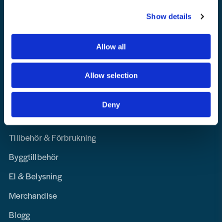
Integritetspolicy
Show details
Lediga Tjänster
Allow all
Navigation
Allow selection
Maskin, Laser & Handverktyg
Personligt Skydd & Kläder
Deny
Hem, Skog & Trädgård
Tillbehör & Förbrukning
Byggtillbehör
El & Belysning
Merchandise
Blogg