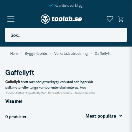
Kvalitetsverktyg
Fraktfritt över 999 SEK*
En järnhandel för alla
Sök...
Butik i Göteborg
Hem
Byggtillbehör
Verkstadsutrustning
Gaffellyft
Gaffellyft
Gaffellyft
är ett oumbärligt verktyg i verkstad och lager där
pall, motor eller tunga komponenter ska hanteras. Hos
Toolab hittar du gaffellyftar i flera utföranden – från manuella
saxlyft till elektriska modeller.
Visa mer
Vårt sortiment
Mest populära
0 produkter
Manuella saxlyft – lyft- och transportlösning.
Elektriska gaffellyftar.