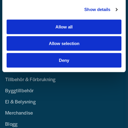
Integritetspolicy
Show details
Lediga Tjänster
Allow all
Navigation
Allow selection
Maskin, Laser & Handverktyg
Personligt Skydd & Kläder
Deny
Hem, Skog & Trädgård
Tillbehör & Förbrukning
Byggtillbehör
El & Belysning
Merchandise
Blogg