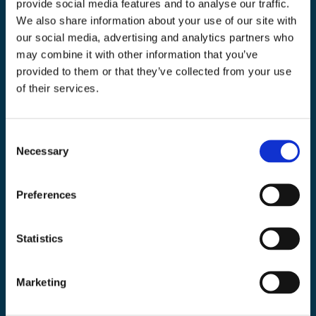
provide social media features and to analyse our traffic.
We also share information about your use of our site with
Toolab.se
our social media, advertising and analytics partners who
010 - 199 00 00
may combine it with other information that you’ve
Måndag-Fredag 08.00-15:00
provided to them or that they’ve collected from your use
of their services.
info@toolab.se
Butiken i Högsbo
Victor Hasselbladsgata 10, Västra Frölunda
Consent
Necessary
Selection
Information
Preferences
Köpvillkor
Statistics
Kontakta oss
Om Toolab
Marketing
Returinformation