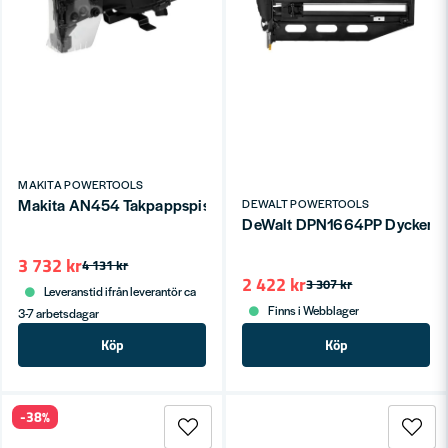
MAKITA POWERTOOLS
Makita AN454 Takpappspistol, spikdiameter: 3,1 mm
DEWALT POWERTOOLS
DeWalt DPN1664PP Dyckertp
3 732 kr
4 131 kr
2 422 kr
3 307 kr
Leveranstid ifrån leverantör ca
Finns i Webblager
3-7 arbetsdagar
Köp
Köp
-38%