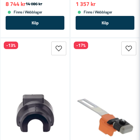
8 744 kr
1 357 kr
14 086 kr
Finns i Webblager
Finns i Webblager
Köp
Köp
-13%
-17%