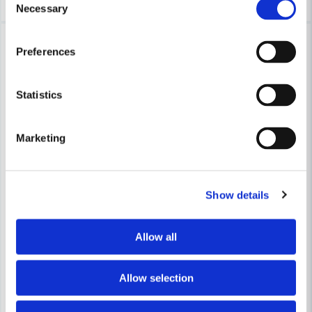
Necessary
Selection
-13%
-6%
Preferences
Statistics
Marketing
SENCO
METABO
Show details
Senco SLS18 MG Klammerpistol 10-38mm L-Klammer
Metabo DKNG 40/50 tryckluftd
Allow all
3 079 kr
3 768 kr
3 535 kr
4 018 kr
Leveranstid ifrån leverantör ca
Leveranstid ifrån leverantör ca
Allow selection
3-7 arbetsdagar
3-7 arbetsdagar
Köp
Köp