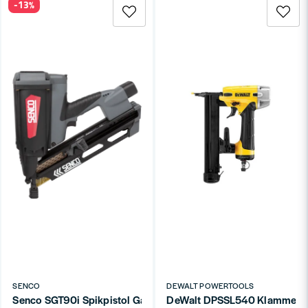
-13%
SENCO
DEWALT POWERTOOLS
Senco SGT90i Spikpistol Gasdriven 34° 50-90mm
DeWalt DPSSL540 Klammerpi