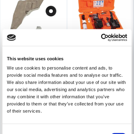
This website uses cookies
We use cookies to personalise content and ads, to
provide social media features and to analyse our traffic.
PASLODE / SPIT
We also share information about your use of our site with
Paslode IM45CW Spikpistol L
PASLODE / SPIT
our social media, advertising and analytics partners who
Paslode PPN50i/50Ci Noskit hålsökning
may combine it with other information that you’ve
14 352 kr
provided to them or that they’ve collected from your use
14 556 kr
888 kr
1 208 kr
of their services.
Leveranstid ifrån leverantör ca
Finns i Webblager
3-7 arbetsdagar
Köp
Köp
Consent