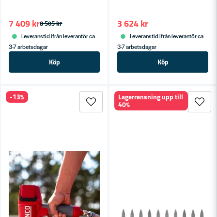
7 409 kr
3 624 kr
8 505 kr
Leveranstid ifrån leverantör ca
Leveranstid ifrån leverantör ca
3-7 arbetsdagar
3-7 arbetsdagar
Köp
Köp
-13%
Lagerrensning upp till
40%