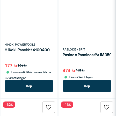
HIKOKI POWERTOOLS
HiKoki Panelfot 4100400
PASLODE / SPIT
Paslode Panelnos för IM350+
177 kr
204 kr
373 kr
448 kr
Leveranstid ifrån leverantör ca
Finns i Webblager
3-7 arbetsdagar
Köp
Köp
-32%
-13%