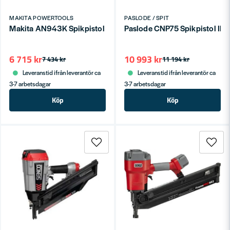
MAKITA POWERTOOLS
PASLODE / SPIT
Makita AN943K Spikpistol Rakbandat 34G (50-90mm)
Paslode CNP75 Spikpistol IN
6 715 kr
10 993 kr
7 434 kr
11 194 kr
Leveranstid ifrån leverantör ca
Leveranstid ifrån leverantör ca
3-7 arbetsdagar
3-7 arbetsdagar
Köp
Köp