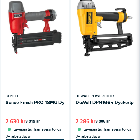
SENCO
DEWALT POWERTOOLS
Senco Finish PRO 18MG Dyckertpistol 1,2mm 15-55mm
DeWalt DPN1664 Dyckertpis
2 630 kr
2 286 kr
3 019 kr
3 006 kr
Leveranstid ifrån leverantör ca
Leveranstid ifrån leverantör ca
3-7 arbetsdagar
3-7 arbetsdagar