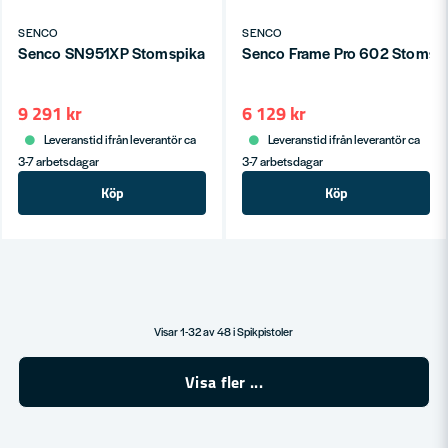
SENCO
SENCO
Senco SN951XP Stomspikare Industri 34° (50-100mm)
Senco Frame Pro 602 Stomsp
9 291 kr
6 129 kr
Leveranstid ifrån leverantör ca
Leveranstid ifrån leverantör ca
3-7 arbetsdagar
3-7 arbetsdagar
Köp
Köp
Visar 1-32 av 48 i Spikpistoler
Visa fler ...