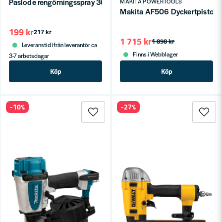
Paslode rengörningsspray 300ml
MAKITA POWERTOOLS
Makita AF506 Dyckertpistol
199 kr
217 kr
1 715 kr
1 898 kr
Leveranstid ifrån leverantör ca
Finns i Webblager
3-7 arbetsdagar
Köp
Köp
-10%
-27%