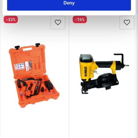
Deny
-32%
-14%