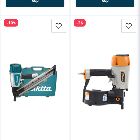
Köp
Köp
-10%
-2%