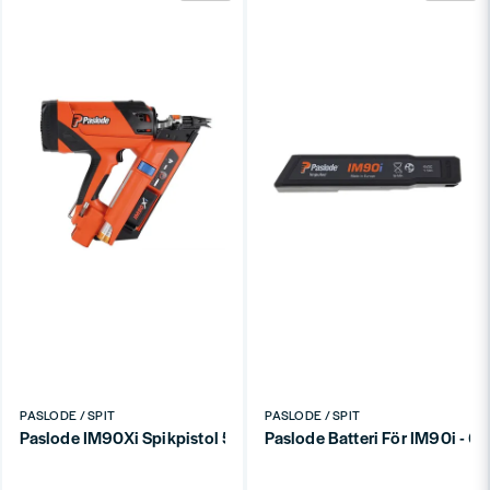
PASLODE / SPIT
PASLODE / SPIT
Paslode IM90Xi Spikpistol 50-90mm 34° Gasdriven
Paslode Batteri För IM90i - 6V