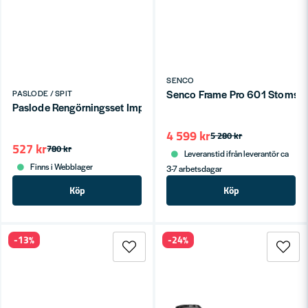
SENCO
Senco Frame Pro 601 Stomsp
PASLODE / SPIT
Paslode Rengörningsset Impulse/Pulsa
4 599 kr
5 280 kr
527 kr
780 kr
Leveranstid ifrån leverantör ca
Finns i Webblager
3-7 arbetsdagar
Köp
Köp
-13%
-24%