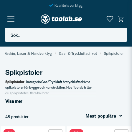
Kvalitetsverktyg
Fraktfritt över 999 SEK*
En järnhandel för alla
Sök...
Butik i Göteborg
Maskin, Laser & Handverktyg
Gas- & Tryckluftsdrivet
Spikpistoler
Spikpistoler
Spikpistoler
i kategorin Gas/Tryckluft är tryckluftsdrivna
spikpistoler för bygge och konstruktion. Hos Toolab hittar
du spikpistoler i flera kalibrar.
Visa mer
Vårt sortiment
Standard spikpistoler.
Mest populära
48 produkter
För olika spikar.
Tillbehör.