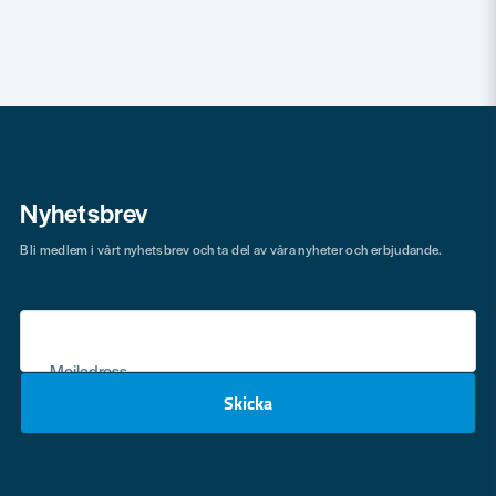
Nyhetsbrev
Bli medlem i vårt nyhetsbrev och ta del av våra nyheter och erbjudande.
Mejladress
Skicka
email