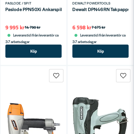
PASLODE / SPIT
DEWALT POWERTOOLS
Paslode PPN50Xi Ankarspikpistol gasdriven
Dewalt DPN46RN Takpappspi
9 995 kr
6 598 kr
14 790 kr
7 675 kr
Leveranstid ifrån leverantör ca
Leveranstid ifrån leverantör ca
3-7 arbetsdagar
3-7 arbetsdagar
Köp
Köp