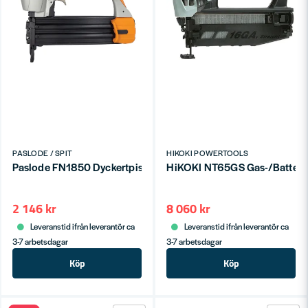
PASLODE / SPIT
HIKOKI POWERTOOLS
Paslode FN1850 Dyckertpistol 1,2mm (15-50mm)
HiKOKI NT65GS Gas-/Batteridr
2 146 kr
8 060 kr
Leveranstid ifrån leverantör ca
Leveranstid ifrån leverantör ca
3-7 arbetsdagar
3-7 arbetsdagar
Köp
Köp