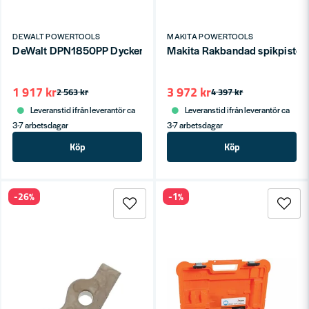
DEWALT POWERTOOLS
MAKITA POWERTOOLS
DeWalt DPN1850PP Dyckertpistol 1,2mm Precision Point (15-
Makita Rakbandad spikpisto
1 917 kr
3 972 kr
2 563 kr
4 397 kr
Leveranstid ifrån leverantör ca
Leveranstid ifrån leverantör ca
3-7 arbetsdagar
3-7 arbetsdagar
Köp
Köp
-26%
-1%