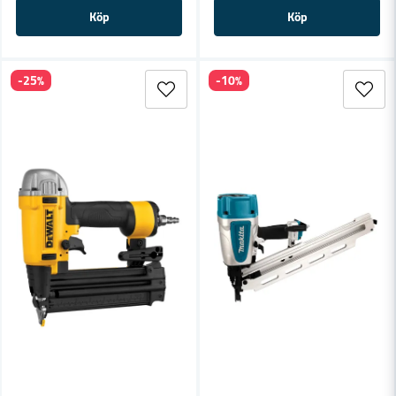
Köp
Köp
-25%
-10%