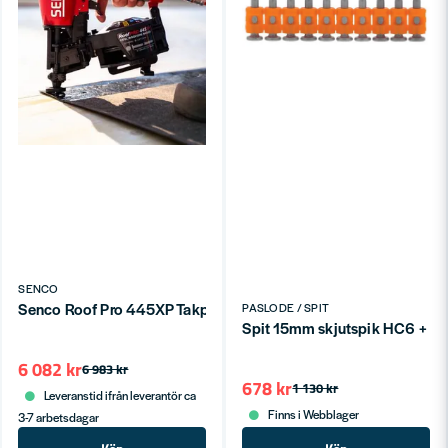
SENCO
Senco Roof Pro 445XP Takpappspistol 16° (19-44mm)
PASLODE / SPIT
Spit 15mm skjutspik HC6 + 
6 082 kr
6 983 kr
678 kr
1 130 kr
Leveranstid ifrån leverantör ca
Finns i Webblager
3-7 arbetsdagar