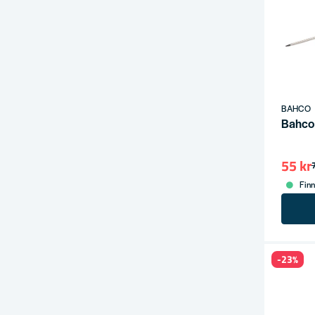
BAHCO
Bahco
55 kr
Finn
-23%