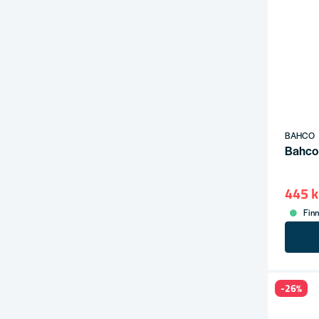
BAHCO
Bahco
445 k
Finn
-26%