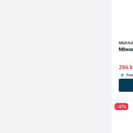
MILWAU
Milwau
294 k
Finn
-37%