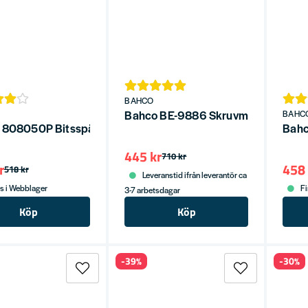
BAHCO
Bahco BE-9886 Skruvmejselsats Er
BAHC
Bahco 808050P Bitsspärrskruvmejsel med pistolgrepp med 6st b
Bahc
445 kr
710 kr
r
458 
518 kr
Leveranstid ifrån leverantör ca
s i Webblager
Fi
3-7 arbetsdagar
Köp
Köp
-39%
-30%