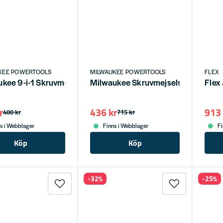
KEE POWERTOOLS
MILWAUKEE POWERTOOLS
FLEX
kee 9-i-1 Skruvmejsel med Blandade Bits och Ergonomiskt
Milwaukee Skruvmejselset 4 (12-del
Flex
r
436 kr
913 
400 kr
715 kr
s i Webblager
Finns i Webblager
Fi
Köp
Köp
-32%
-25%