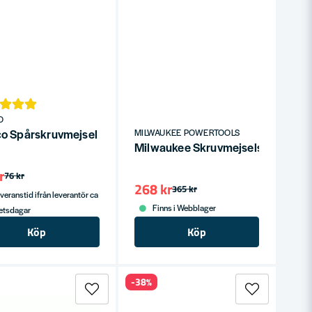
O
o Spårskruvmejsel ERGO
MILWAUKEE POWERTOOLS
lar
Milwaukee Skruvmejselset 1 (6-de
r
76 kr
268 kr
365 kr
veranstid ifrån leverantör ca
Finns i Webblager
betsdagar
Köp
Köp
-38%