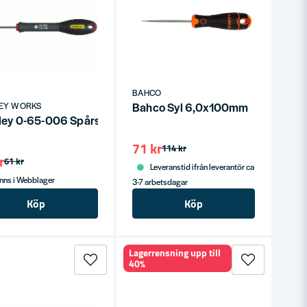
BAHCO
Bahco Syl 6,0x100mm
LEY WORKS
ruvmejsel
ley 0-65-006 Spårskruvmejsel 2,5x50mm FATMAX
71 kr
114 kr
r
61 kr
Leveranstid ifrån leverantör ca
nns i Webblager
3-7 arbetsdagar
Köp
Köp
Lagerrensning upp till
40%