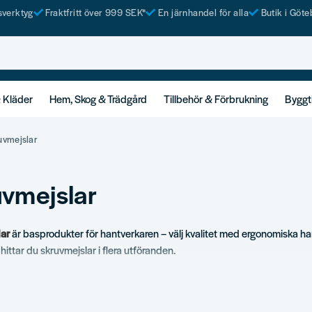
tsverktyg
Fraktfritt över 999 SEK*
En järnhandel för alla
Butik i Göte
& Kläder
Hem, Skog & Trädgård
Tillbehör & Förbrukning
Byggt
uvmejslar
vmejslar
ar
är basprodukter för hantverkaren – välj kvalitet med ergonomiska han
hittar du skruvmejslar i flera utföranden.
ortiment
 plattskruvmejslar.