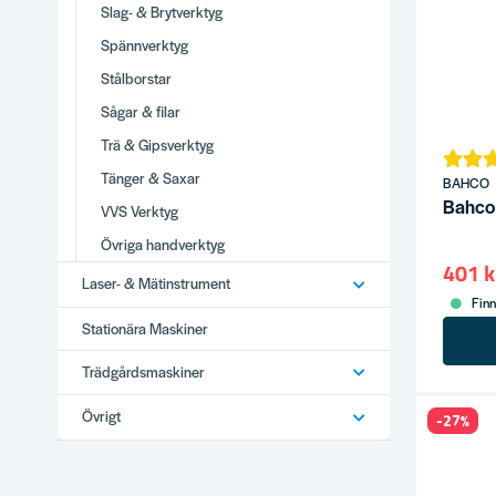
Slag- & Brytverktyg
Spännverktyg
Stålborstar
Sågar & filar
Trä & Gipsverktyg
Tänger & Saxar
BAHCO
VVS Verktyg
Övriga handverktyg
401 k
Laser- & Mätinstrument
Finn
Stationära Maskiner
Trädgårdsmaskiner
Övrigt
-27%