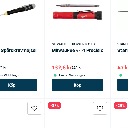
MILWAUKEE POWERTOOLS
STAN
 Spårskruvmejsel Ergo 0.3x2x60 mm
Milwaukee 4-i-1 Precision Multi-Sk
Stan
132,6 kr
47 k
74 kr
221 kr
s i Webblager
Finns i Webblager
Fi
Köp
Köp
-37%
-29%