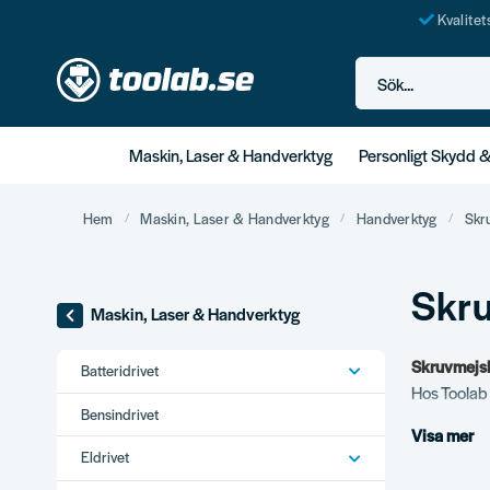
Kvalite
Sök...
Maskin, Laser & Handverktyg
Personligt Skydd 
Hem
Maskin, Laser & Handverktyg
Handverktyg
Skr
Skru
Maskin, Laser & Handverktyg
Skruvmejsl
Batteridrivet
Hos Toolab 
Bensindrivet
Visa mer
Vårt s
Eldrivet
Stjärn- och