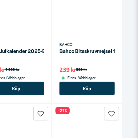
BAHCO
 Handtag
ar)
 Julkalender 2025-Edition
Bahco Bitsskruvmejsel 1/4" med 
kr
239 kr
1 303 kr
309 kr
nns i Webblager
Finns i Webblager
Köp
Köp
-27%