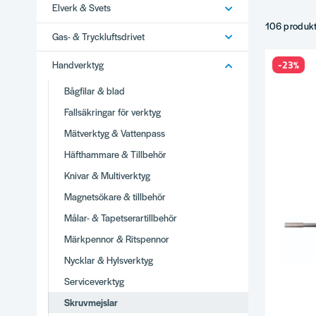
Elverk & Svets
Torx-skruvm
VDE-isolera
106 produk
Gas- & Tryckluftsdrivet
Slagmejslar
Tips
-23%
Handverktyg
Storlek ma
Bågfilar & blad
VDE för sp
Fallsäkringar för verktyg
Slagmejsla
Mätverktyg & Vattenpass
Komplette
Häfthammare & Tillbehör
Varför
Knivar & Multiverktyg
Brett utbud
Magnetsökare & tillbehör
Stor produ
Vi använder
Målar- & Tapetserartillbehör
Snabb lever
Märkpennor & Ritspennor
Se hela
Ha
Nycklar & Hylsverktyg
Serviceverktyg
Skruvmejslar