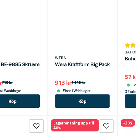
BAHC
Bahc
WERA
 BE-9885 Skruvmejselsats Ergo TORX
Wera Kraftform Big Pack 300, 14 de
57 k
r
913 kr
710 kr
1 348 kr
Le
s i Webblager
Finns i Webblager
3-7 ar
Köp
Köp
Lagerrensning upp till
-23%
40%