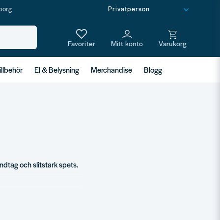
borg
illbehör
El & Belysning
Merchandise
Blogg
dtag och slitstark spets.