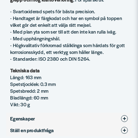
- Svartoxiderad spets för bästa precision.
- Handtaget är färgkodat och har en symbol på toppen
vilket gör det enkelt att välja rätt mejsel.
- Med plan yta som ser till att den inte kan rulla iväg.
- Med upphängningshål.
- Högkvalitativ förkromad stålklinga som härdats för gott
korrosionsskydd, ett verktyg som håller länge.
- Standarder: ISO 2380 och DIN 5264.
Tekniska data
Längd: 163 mm
Spetstjocklek: 0.3 mm
Spetsbredd: 2 mm
Bladlängd: 60 mm
Vikt: 30 g
Egenskaper
Ställ en produktfråga
Produkttyp
Spår - SL