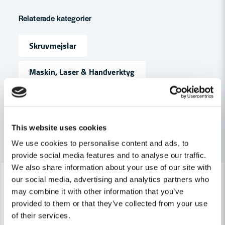
question
Fråga oss något om denna produkten...
Relaterade kategorier
Skruvmejslar
name
Namn
Maskin, Laser & Handverktyg
Handverktyg
email
Mejladress
This website uses cookies
Andra produkter i kategorin
We use cookies to personalise content and ads, to
Ja, ni får publicera min fråga
provide social media features and to analyse our traffic.
We also share information about your use of our site with
-23%
-23%
our social media, advertising and analytics partners who
may combine it with other information that you’ve
provided to them or that they’ve collected from your use
of their services.