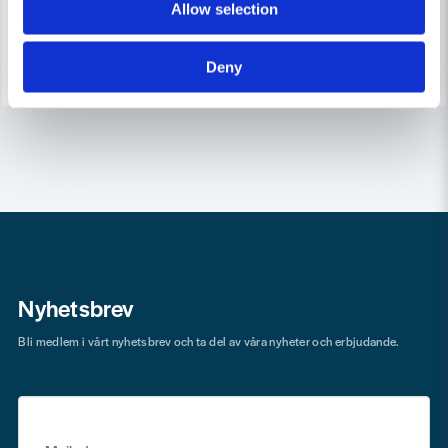
Leveranstid ifrån leverantör ca
Allow selection
Finns i Webblager
3-7 arbetsdagar
Köp
Köp
Deny
Nyhetsbrev
Bli medlem i vårt nyhetsbrev och ta del av våra nyheter och erbjudande.