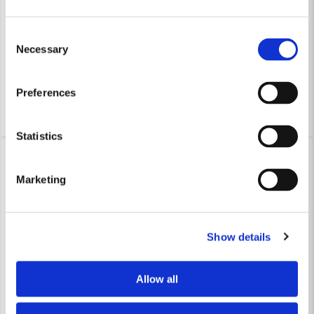
BAHCO
BAHCO
Bahco Stjärnskruvmejsel isolerad PZ Ergo 3x150 mm
Bahco Stjärnskruvmejsel iso
Skicka fråga
Consent
Necessary
Selection
320 kr
202 kr
413 kr
261 kr
Finns i Webblager
Finns i Webblager
Preferences
Köp
Köp
Statistics
-23%
-25%
Marketing
Show details
BAHCO
Bahco Spårskruvmejsel isole
BAHCO
Bahco Stjärnskruvmejsel isolerad PH Ergo 3x150 mm
Allow all
113 kr
150 kr
298 kr
385 kr