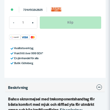
7314150242825
Köp
-
+
Kvalitetsverktyg
Fraktfritt över 999 SEK*
En järnhandel för alla
Butik i Göteborg
Beskrivning
Bahco skruvmejsel med trekomponentshandtag för
bästa komfort med mjuk och räfflad yta för utmärkt
grepp och hög kraftöverföring
. För spårskruv.