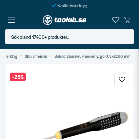
Kvalitetsverktyg
Fraktfritt över 999 SEK*
En järnhandel för alla
Sök bland 17400+ produkter..
Butik i Göteborg
ndverktyg
Skruvmejslar
Bahco Spårskruvmejsel Ergo 0.3x2x60 mm
-
26
%