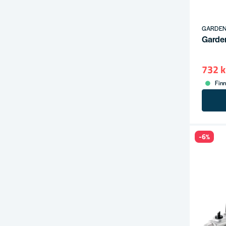
GARDE
Garde
732 k
Finn
-6%