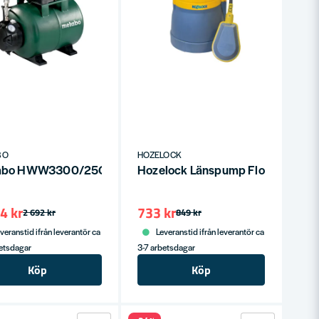
BO
HOZELOCK
0 l/h
abo HWW3300/25G Trädgårdspump 3300 l/h
Hozelock Länspump Flowmax 45
4 kr
733 kr
2 692 kr
849 kr
veranstid ifrån leverantör ca
Leveranstid ifrån leverantör ca
betsdagar
3-7 arbetsdagar
Köp
Köp