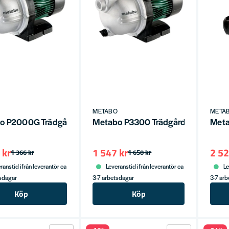
O
METABO
META
o P2000G Trädgårdspump 2.000 l/h
Metabo P3300 Trädgårdspump 3.30
Met
 kr
1 547 kr
2 52
1 366 kr
1 650 kr
ranstid ifrån leverantör ca
Leveranstid ifrån leverantör ca
Le
tsdagar
3-7 arbetsdagar
3-7 ar
Köp
Köp