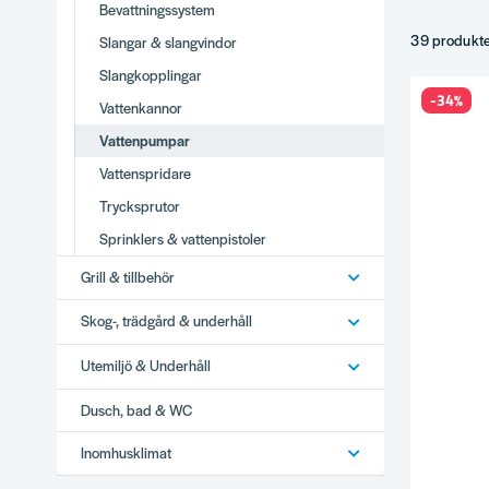
Bevattningssystem
Centrifuga
Smutsvatt
39 produkt
Slangar & slangvindor
Tillbehör – 
Slangkopplingar
Tips
-34%
Vattenkannor
Kapacitet i
Vattenpumpar
Lyfthöjd av
Vattenspridare
Smutsvatte
Trycksprutor
Komplette
Sprinklers & vattenpistoler
Varför
Grill & tillbehör
Brett utbud
Stor produ
Skog-, trädgård & underhåll
Vi använder
Snabb lever
Utemiljö & Underhåll
Se hela
Bev
Dusch, bad & WC
Inomhusklimat