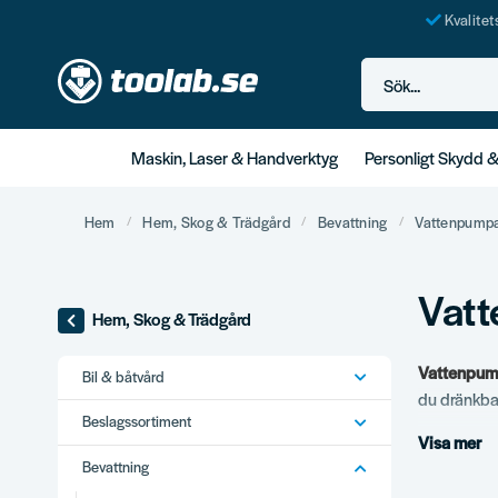
Kvalite
Sök...
Maskin, Laser & Handverktyg
Personligt Skydd 
Hem
Hem, Skog & Trädgård
Bevattning
Vattenpump
Vat
Hem, Skog & Trädgård
Vattenpum
Bil & båtvård
du dränkba
Beslagssortiment
Visa mer
Vårt s
Bevattning
Dränkbara 