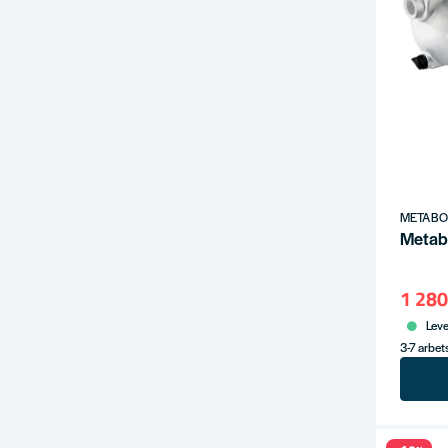
METAB
Metab
1 280
Leve
3-7 arbe