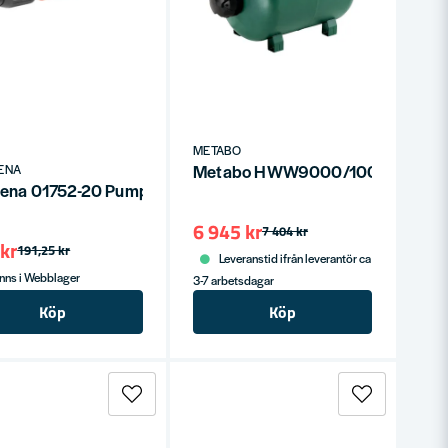
METABO
Metabo HWW9000/100GPUMP
ENA
r 1" 6000 l/h
ena 01752-20 Pumpanslutningsset Profi
6 945 kr
7 404 kr
kr
191,25 kr
Leveranstid ifrån leverantör ca
nns i Webblager
3-7 arbetsdagar
Köp
Köp