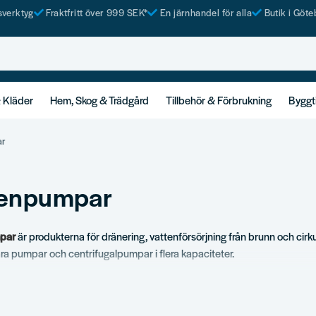
tsverktyg
Fraktfritt över 999 SEK*
En järnhandel för alla
Butik i Göte
& Kläder
Hem, Skog & Trädgård
Tillbehör & Förbrukning
Byggt
ar
tenpumpar
par
är produkterna för dränering, vattenförsörjning från brunn och cirku
ra pumpar och centrifugalpumpar i flera kapaciteter.
ortiment
pumpar.