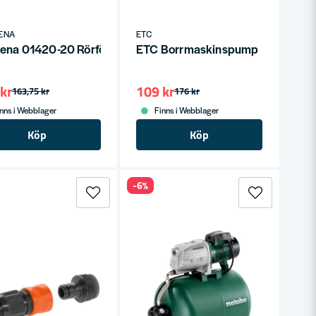
ENA
ETC
mp 20000 AquaSensor
ena 01420-20 Rörförlängning för regnvattenpump
ETC Borrmaskinspump
kr
109 kr
163,75 kr
176 kr
nns i Webblager
Finns i Webblager
Köp
Köp
-6%