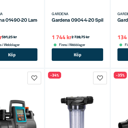
NA
GARDENA
GARD
na 01490-20 Lamellpump för borrmaskin
Gardena 09044-20 Spillvattenpu
Gard
r
1 744 kr
134 
591,25 kr
2 728,75 kr
s i Webblager
Finns i Webblager
Fi
Köp
Köp
-34%
-35%