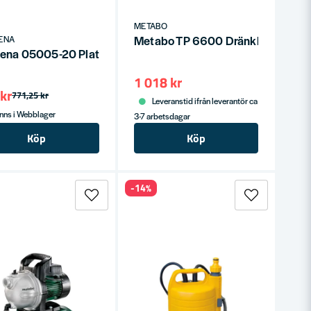
METABO
Metabo TP 6600 Dränkbar Pump
ENA
mp 9000
ena 05005-20 Plattslang kit 38mm 1 1/2" 10m
1 018 kr
kr
771,25 kr
Leveranstid ifrån leverantör ca
nns i Webblager
3-7 arbetsdagar
Köp
Köp
-14%