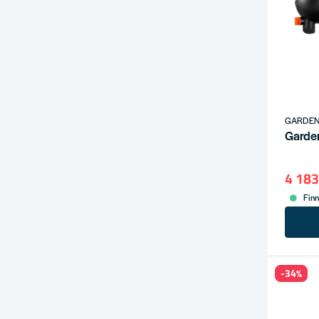
GARDE
Garde
4 183
Finn
-34%