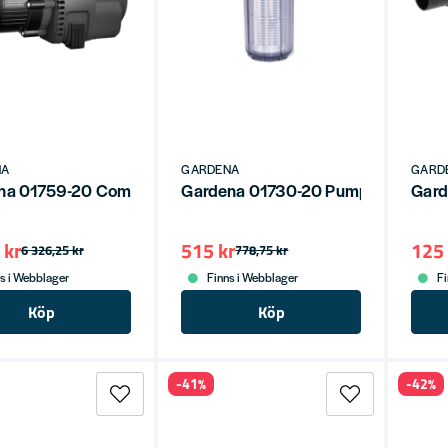
NA
GARDENA
GARD
na 01759-20 Comfort Pumpautomat 5000/5E LCD
Gardena 01730-20 Pumpskyddsfilte
Gard
 kr
515 kr
125 
6 326,25 kr
778,75 kr
s i Webblager
Finns i Webblager
Fi
Köp
Köp
-41%
-42%