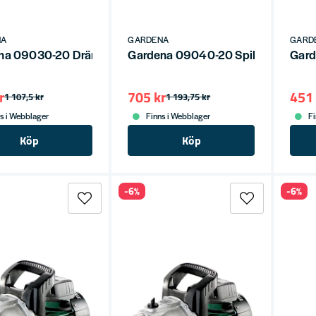
NA
GARDENA
GARD
na 09030-20 Dränkbar pump 9000 för rent vatten
Gardena 09040-20 Spillvattenpu
Gard
r
705 kr
451 
1 107,5 kr
1 193,75 kr
s i Webblager
Finns i Webblager
Fi
Köp
Köp
-6%
-6%