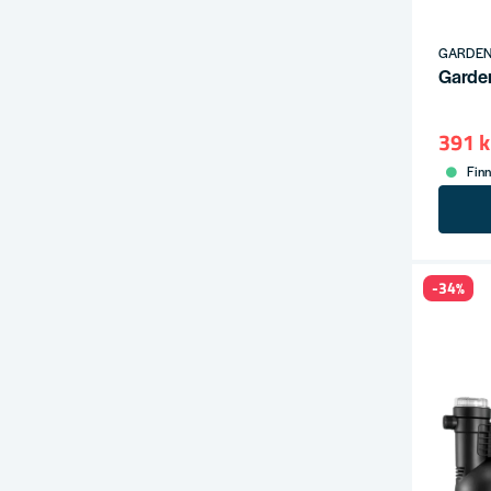
GARDE
Garde
391 k
Finn
-34%