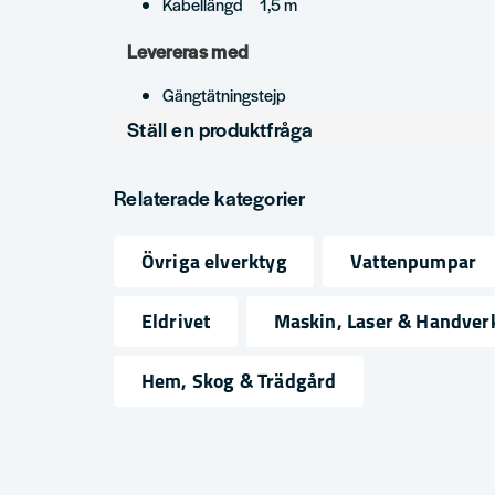
Kabellängd 1,5 m
Levereras med
Gängtätningstejp
Ställ en produktfråga
question
Fråga oss något om denna produkten...
Relaterade kategorier
Övriga elverktyg
Vattenpumpar
name
email
Namn
Mejlad
Eldrivet
Maskin, Laser & Handver
Hem, Skog & Trädgård
Ja, ni får publicera min fråga