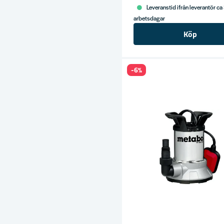
Leveranstid ifrån leverantör ca
arbetsdagar
Köp
-6%