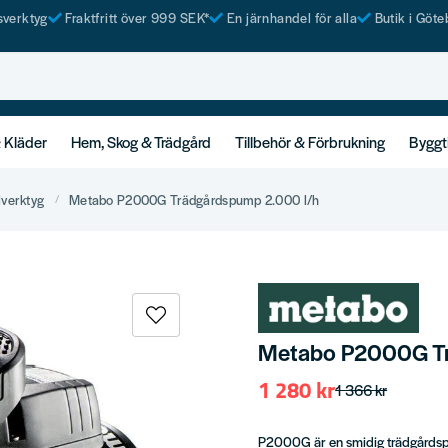
tsverktyg
Fraktfritt över 999 SEK*
En järnhandel för alla
Butik i Göte
& Kläder
Hem, Skog & Trädgård
Tillbehör & Förbrukning
Byggt
lverktyg
Metabo P2000G Trädgårdspump 2.000 l/h
Metabo P2000G Tr
1 280 kr
1 366 kr
P2000G är en smidig trädgårdspu