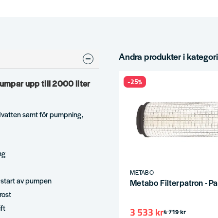
Andra produkter i kategor
-25%
par upp till 2000 liter
dvatten samt för pumpning,
ng
METABO
l start av pumpen
Metabo Filterpatron - P
rost
ft
3 533 kr
4 719 kr