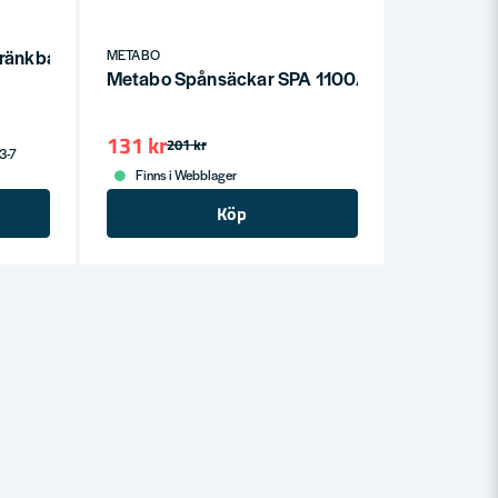
ränkbar Pump 6600 l/h
METABO
Metabo Spånsäckar SPA 1100/1101
131 kr
201 kr
 3-7
Finns i Webblager
Köp