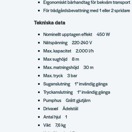
Ergonomiskt bärhandtag för bekväm transport
För trädgårdsbevattning med 1 eller 2 spridare
Tekniska data
Nominellt upptagen effekt 450 W
Nätspänning 220-240 V
Max. kapacitet 2.000 l/h
Max sughöjd 8 m
Max. matningshöjd 30 m
Max. tryck 3 bar
Suganslutning 1" invändig gänga
Tryckanslutning 1" invändig gänga
Pumphus Grått gjutjärn
Drivaxel Ädelstål
Antal hjul 1
Vikt 7,6 kg