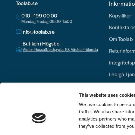
Toolab.se
Informati
010 - 199 00 00
Köpvillkor
Måndag-Fredag 08.00-15:00
Kontakta o
info@toolab.se
Om Toolab
Butiken i Högsbo
Victor Hasselbladsgata 10, Västra Frölunda
Returinfor
Integritetsp
Lediga Tjän
This website uses cookie
We use cookies to personal
traffic. We also share info
analytics partners who may
they’ve collected from your