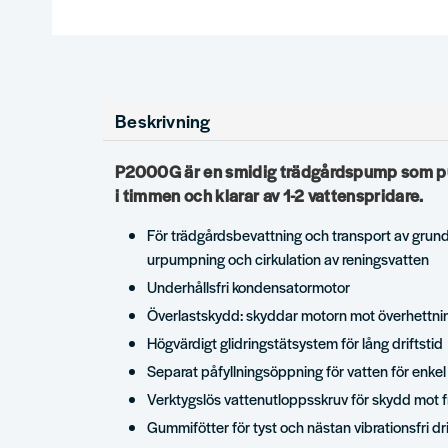
Beskrivning
P2000G är en smidig trädgårdspump som pum
i timmen och klarar av 1-2 vattenspridare.
För trädgårdsbevattning och transport av grun
urpumpning och cirkulation av reningsvatten
Underhållsfri kondensatormotor
Överlastskydd: skyddar motorn mot överhettni
Högvärdigt glidringstätsystem för lång driftstid
Separat påfyllningsöppning för vatten för enke
Verktygslös vattenutloppsskruv för skydd mot f
Gummifötter för tyst och nästan vibrationsfri dri