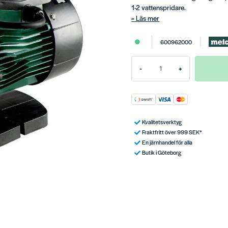
1-2 vattenspridare.
Läs mer
600962000
-
+
Kvalitetsverktyg
Fraktfritt över 999 SEK*
En järnhandel för alla
Butik i Göteborg