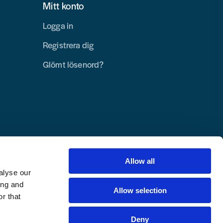
Mitt konto
Logga in
Registrera dig
Glömt lösenord?
Allow all
alyse our
ing and
Allow selection
r that
Deny