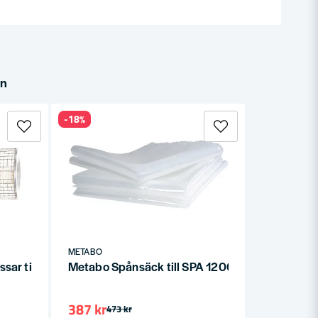
in
-18%
METABO
assar till SPA 1700 D / SPA 1701 W / SPA 1702 W / SPA 1200
Metabo Spånsäck till SPA 1200 - SPA 1702
387 kr
473 kr