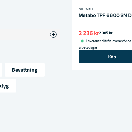
METABO
Metabo TPF 6600 SN D
2 236 kr
2 385 kr
Leveranstid ifrån leverantör ca
arbetsdagar
Köp
Bevattning
ress
ktyg