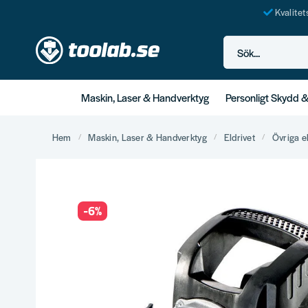
Kvalite
Sök...
Maskin, Laser & Handverktyg
Personligt Skydd 
Hem
Maskin, Laser & Handverktyg
Eldrivet
Övriga e
-
6
%