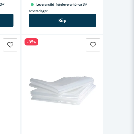
 3-7
Leveranstid ifrån leverantör ca 3-7
arbetsdagar
Köp
-35%