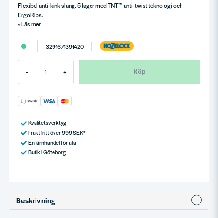
Flexibel anti-kink slang. 5 lager med TNT™ anti-twist teknologi och
ErgoRibs.
Läs mer
3291671391420
Köp
-
+
Kvalitetsverktyg
Fraktfritt över 999 SEK*
En järnhandel för alla
Butik i Göteborg
Beskrivning