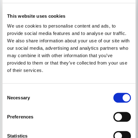
This website uses cookies
Skicka fråga
We use cookies to personalise content and ads, to
provide social media features and to analyse our traffic.
We also share information about your use of our site with
our social media, advertising and analytics partners who
may combine it with other information that you’ve
provided to them or that they’ve collected from your use
of their services.
HOZELOCK
HOZELOCK
Consent
Hozelock Slangvagn 60 Metal
Hozelock Slangvagn PRO Met
Necessary
Selection
911 kr
1 278 kr
1 454 kr
2 039 kr
Preferences
Leveranstid ifrån leverantör ca
Leveranstid ifrån leverantör ca
3-7 arbetsdagar
3-7 arbetsdagar
Statistics