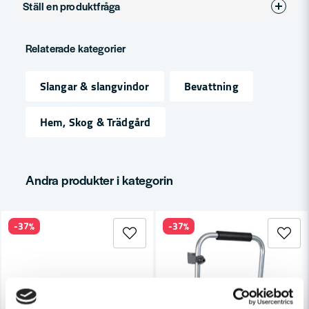
Ställ en produktfråga
Produkttyp
Trädgårdsslang
question
Fråga oss något om denna produkten...
Relaterade kategorier
Slangar & slangvindor
Bevattning
name
Namn
Hem, Skog & Trädgård
email
Mejladress
Andra produkter i kategorin
-37%
-37%
Ja, ni får publicera min fråga