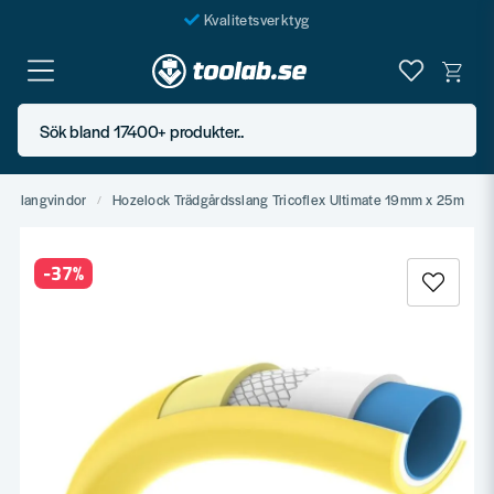
Kvalitetsverktyg
Fraktfritt över 999 SEK*
En järnhandel för alla
Sök bland 17400+ produkter..
Butik i Göteborg
 & slangvindor
Hozelock Trädgårdsslang Tricoflex Ultimate 19mm x 25m
-
37
%