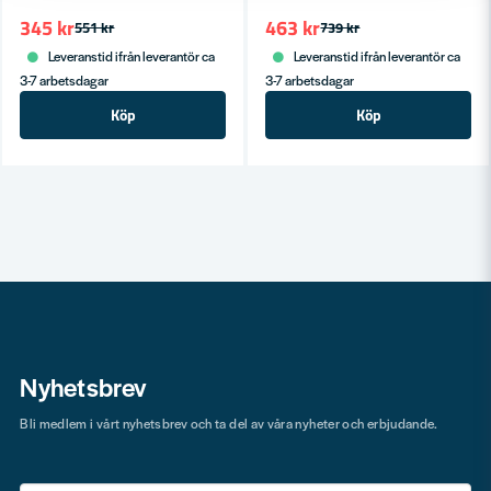
345 kr
463 kr
551 kr
739 kr
Leveranstid ifrån leverantör ca
Leveranstid ifrån leverantör ca
3-7 arbetsdagar
3-7 arbetsdagar
Köp
Köp
Nyhetsbrev
Bli medlem i vårt nyhetsbrev och ta del av våra nyheter och erbjudande.