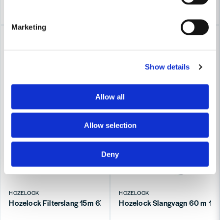
Köp
Köp
Marketing
-37%
-37%
Show details
Allow all
Allow selection
Deny
HOZELOCK
HOZELOCK
Hozelock Filterslang 15m 6762
Hozelock Slangvagn 60 m 12