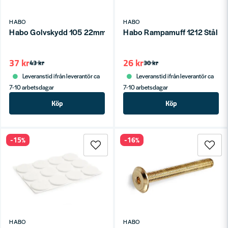
HABO
HABO
Habo Golvskydd 105 22mm SB
Habo Rampamuff 1212 Stål O
37 kr
26 kr
43 kr
30 kr
Leveranstid ifrån leverantör ca
Leveranstid ifrån leverantör ca
7-10 arbetsdagar
7-10 arbetsdagar
Köp
Köp
-15%
-16%
HABO
HABO