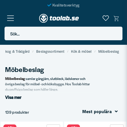
Kvalitetsverktyg
Fraktfritt över 999 SEK*
En järnhandel för alla
Sök...
Butik i Göteborg
, Skog & Trädgård
Beslagssortiment
Kök & möbel
Möbelbeslag
Möbelbeslag
Möbelbeslag
samlar gångjärn, slutbleck, lådskenor och
övriga beslag för möbel- och köksbygge. Hos Toolab hittar
du proffsiga beslag som håller länge.
Visa mer
Vårt sortiment
Köksgångjärn – soft close och standard.
Mest populära
139 produkter
Lådskenor i flera kvaliteter.
Slutbleck och lås.