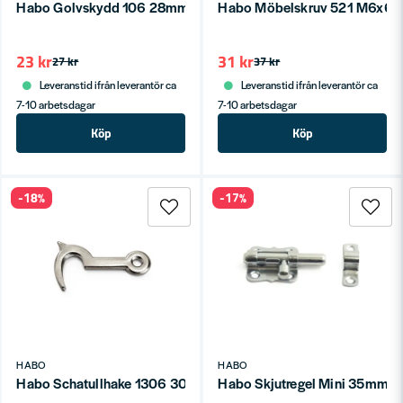
Habo Golvskydd 106 28mm SB
Habo Möbelskruv 521 M6x6
23 kr
31 kr
27 kr
37 kr
Leveranstid ifrån leverantör ca
Leveranstid ifrån leverantör ca
7-10 arbetsdagar
7-10 arbetsdagar
Köp
Köp
-18%
-17%
HABO
HABO
Habo Schatullhake 1306 30mm Förm SB
Habo Skjutregel Mini 35mm El