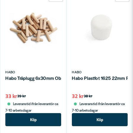
HABO
HABO
Habo Träplugg 6x30mm Obehandlad SB
Habo Plastfot 1625 22mm Plas
33 kr
32 kr
39 kr
38 kr
Leveranstid ifrån leverantör ca
Leveranstid ifrån leverantör ca
7-10 arbetsdagar
7-10 arbetsdagar
Köp
Köp