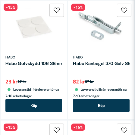
-15%
-15%
HABO
HABO
Habo Golvskydd 106 38mm SB
Habo Kantregel 370 Galv SB
23 kr
82 kr
27 kr
97 kr
Leveranstid ifrån leverantör ca
Leveranstid ifrån leverantör ca
7-10 arbetsdagar
7-10 arbetsdagar
Köp
Köp
-15%
-16%