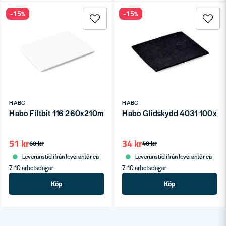
-15%
-15%
HABO
HABO
Habo Filtbit 116 260x210mm Vit SB
Habo Glidskydd 4031 100x8
51 kr
34 kr
60 kr
40 kr
Leveranstid ifrån leverantör ca
Leveranstid ifrån leverantör ca
7-10 arbetsdagar
7-10 arbetsdagar
Köp
Köp