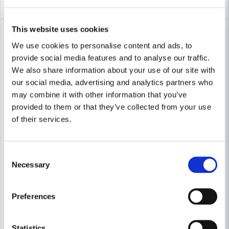
This website uses cookies
-14%
-14%
We use cookies to personalise content and ads, to
provide social media features and to analyse our traffic.
We also share information about your use of our site with
our social media, advertising and analytics partners who
may combine it with other information that you’ve
provided to them or that they’ve collected from your use
of their services.
Consent
Necessary
Selection
HABO
HABO
Habo Golvskydd 107 22mm SB
Habo Plastfot 1625 25mm Plas
Preferences
36 kr
37 kr
42 kr
43 kr
Statistics
Leveranstid ifrån leverantör ca
Leveranstid ifrån leverantör ca