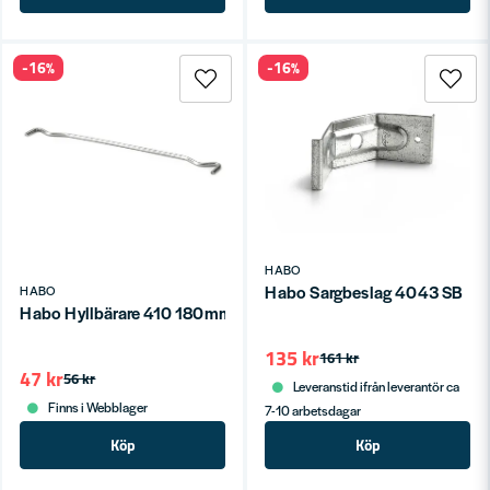
-16%
-16%
HABO
Habo Sargbeslag 4043 SB
HABO
Habo Hyllbärare 410 180mm Galv SB
135 kr
161 kr
47 kr
56 kr
Leveranstid ifrån leverantör ca
Finns i Webblager
7-10 arbetsdagar
Köp
Köp