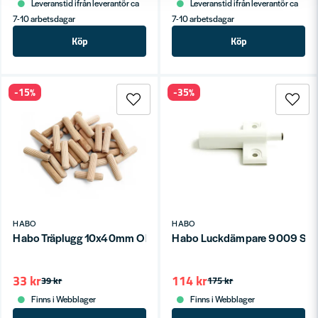
Leveranstid ifrån leverantör ca
Leveranstid ifrån leverantör ca
7-10 arbetsdagar
7-10 arbetsdagar
Köp
Köp
-15%
-35%
HABO
HABO
Habo Träplugg 10x40mm Obehandlad SB
Habo Luckdämpare 9009 SB
33 kr
114 kr
39 kr
175 kr
Finns i Webblager
Finns i Webblager