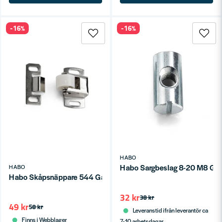
-16%
-16%
HABO
Habo Sargbeslag 8-20 M8 Gal
HABO
Habo Skåpsnäppare 544 Galv SB
32 kr
38 kr
49 kr
58 kr
Leveranstid ifrån leverantör ca
Finns i Webblager
7-10 arbetsdagar