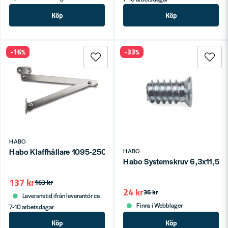
Köp
Köp
-16%
-33%
HABO
Habo Klaffhållare 1095-250 Stål Förn SB
HABO
Habo Systemskruv 6,3x11,5m
137 kr
163 kr
24 kr
36 kr
Leveranstid ifrån leverantör ca
Finns i Webblager
7-10 arbetsdagar
Köp
Köp