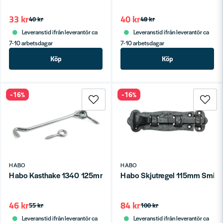
33 kr
40 kr
40 kr
48 kr
Leveranstid ifrån leverantör ca
Leveranstid ifrån leverantör ca
7-10 arbetsdagar
7-10 arbetsdagar
Köp
Köp
-16%
-16%
HABO
HABO
Habo Kasthake 1340 125mm Galv SB
Habo Skjutregel 115mm Smid
46 kr
84 kr
55 kr
100 kr
Leveranstid ifrån leverantör ca
Leveranstid ifrån leverantör ca