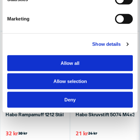
7-10 arbetsdagar
7-10 arbetsdagar
Köp
Köp
Marketing
-16%
-13%
Show details
Allow all
Allow selection
Deny
HABO
HABO
Habo Rampamuff 1212 Stål Obehandlad M6 SB
Habo Skruvstift 5074 M4x30
32 kr
21 kr
38 kr
24 kr