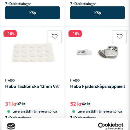
7-10 arbetsdagar
7-10 arbetsdagar
Köp
Köp
-16%
-16%
HABO
HABO
Habo Täckbricka 13mm Vit SB
Habo Fjäderskåpsnäppare 245
31 kr
52 kr
37 kr
62 kr
Leveranstid ifrån leverantör ca
Leveranstid ifrån leverantör ca
7-10 arbetsdagar
7-10 arbetsdagar
Köp
Köp