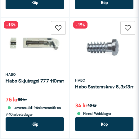
Köp
Köp
-16%
-15%
HABO
Habo Skjutregel 777 110mm Galv SB
HABO
Habo Systemskruv 6,3x13mm
76 kr
90 kr
34 kr
40 kr
Leveranstid ifrån leverantör ca
Finns i Webblager
7-10 arbetsdagar
Köp
Köp