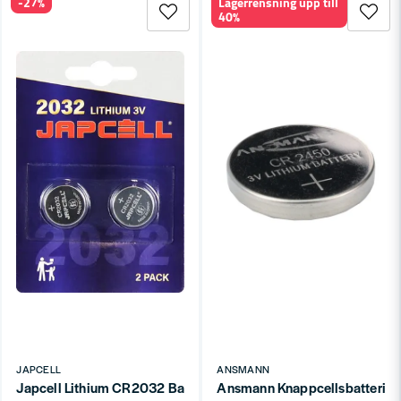
-27%
Lagerrensning upp till
40%
knappceller.
Specialknappceller för hörapparater och
elektronik.
Storpack för servicepersonal.
Tips
Kontrollera modellnummer – ser ofta lika ut men
är olika.
Hantera med torra händer – fingeravtryck
förkortar livslängden.
Säker förvaring – knappceller är farliga för
småbarn.
Återvinn separat.
Därför handlar du hos oss
Brett utbud.
Stor produktkunskap.
Vi använder produkterna själva.
JAPCELL
ANSMANN
Snabb leverans.
Japcell Lithium CR2032 Batteri 2-Pack
Ansmann Knappcellsbatteri 
Se hela
Batterier
.
Kontakta oss
.