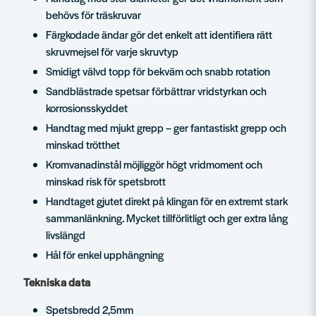
behövs för träskruvar
Färgkodade ändar gör det enkelt att identifiera rätt
skruvmejsel för varje skruvtyp
Smidigt välvd topp för bekväm och snabb rotation
Sandblästrade spetsar förbättrar vridstyrkan och
korrosionsskyddet
Handtag med mjukt grepp – ger fantastiskt grepp och
minskad trötthet
Kromvanadinstål möjliggör högt vridmoment och
minskad risk för spetsbrott
Handtaget gjutet direkt på klingan för en extremt stark
sammanlänkning. Mycket tillförlitligt och ger extra lång
livslängd
Hål för enkel upphängning
Tekniska data
Spetsbredd 2,5mm