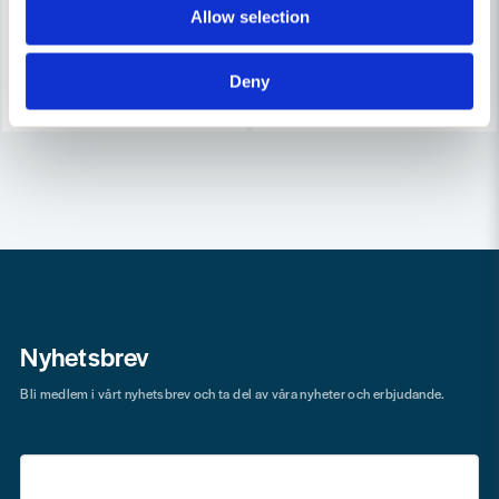
56 kr
69 kr
73 kr
94 kr
Allow selection
Finns i Webblager
Finns i Webblager
Köp
Köp
Deny
Nyhetsbrev
Bli medlem i vårt nyhetsbrev och ta del av våra nyheter och erbjudande.