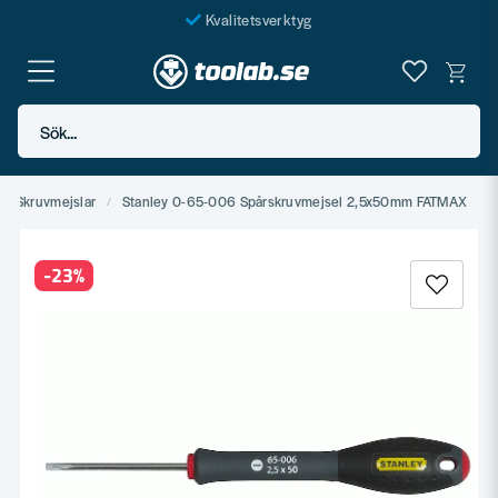
Kvalitetsverktyg
Fraktfritt över 999 SEK*
En järnhandel för alla
Sök...
Butik i Göteborg
Skruvmejslar
Stanley 0-65-006 Spårskruvmejsel 2,5x50mm FATMAX
-
23
%