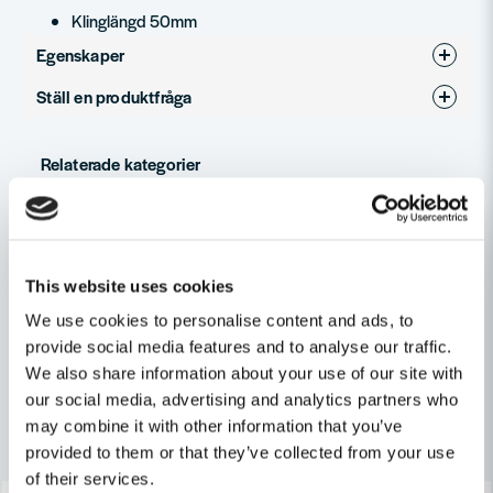
Klinglängd 50mm
Egenskaper
Ställ en produktfråga
Produkttyp
Spår - SL
question
Fråga oss något om denna produkten...
Relaterade kategorier
Skruvmejslar
name
Namn
Maskin, Laser & Handverktyg
This website uses cookies
We use cookies to personalise content and ads, to
Handverktyg
provide social media features and to analyse our traffic.
email
Mejladress
We also share information about your use of our site with
our social media, advertising and analytics partners who
may combine it with other information that you’ve
Andra produkter i kategorin
provided to them or that they’ve collected from your use
Ja, ni får publicera min fråga
of their services.