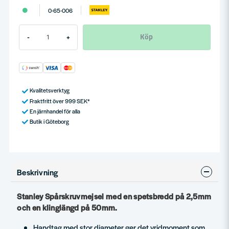
0-65-006
Köp
-
+
Kvalitetsverktyg
Fraktfritt över 999 SEK*
En järnhandel för alla
Butik i Göteborg
Beskrivning
Stanley Spårskruvmejsel med en spetsbredd på 2,5mm
och en klinglängd på 50mm.
Handtag med stor diameter ger det vridmoment som