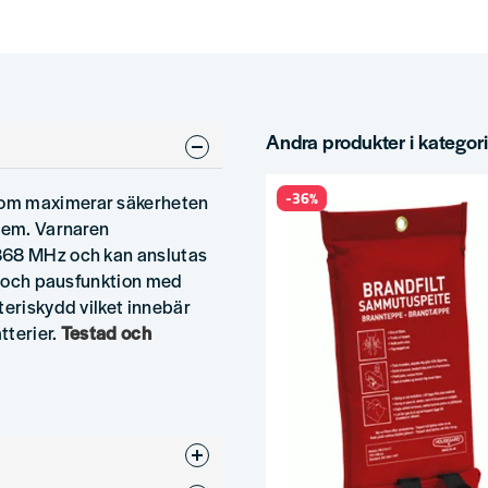
Andra produkter i kategor
-36%
som maximerar säkerheten
stem. Varnaren
 868 MHz och kan anslutas
t- och pausfunktion med
teriskydd vilket innebär
tterier.
Testad och