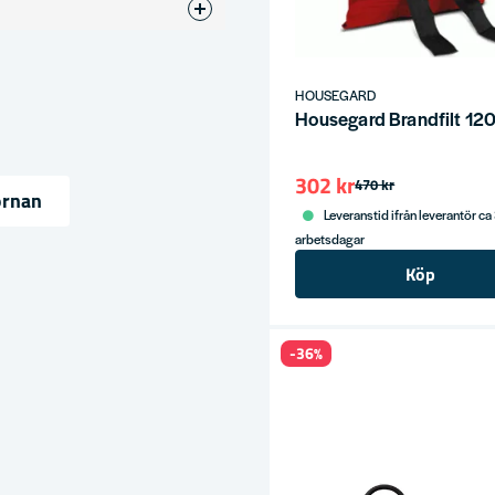
HOUSEGARD
Housegard Brandfilt 1
302 kr
ress
470 kr
örnan
Leveranstid ifrån leverantör ca
arbetsdagar
Köp
-36%