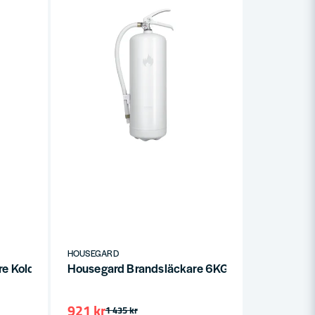
HOUSEGARD
re Koldioxid 5KG 89B
Housegard Brandsläckare 6KG 55A Vit Design
921 kr
1 435 kr