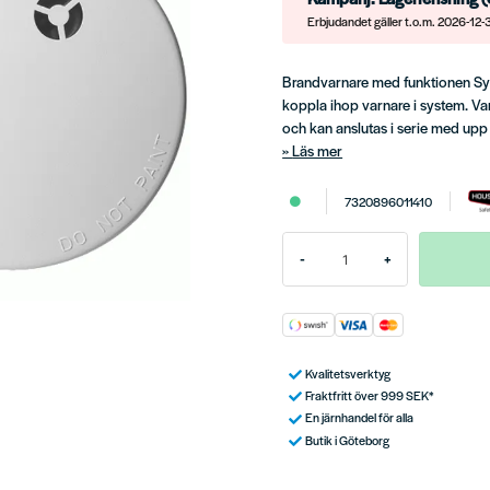
Erbjudandet gäller t.o.m. 2026-12-
Brandvarnare med funktionen Sy
koppla ihop varnare i system. V
och kan anslutas i serie med upp t
Läs mer
7320896011410
-
+
Kvalitetsverktyg
Fraktfritt över 999 SEK*
En järnhandel för alla
Butik i Göteborg