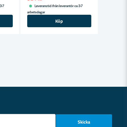
 3-7
Leveranstid ifrån leverantör ca 3-7
arbetsdagar
Köp
email
Skicka