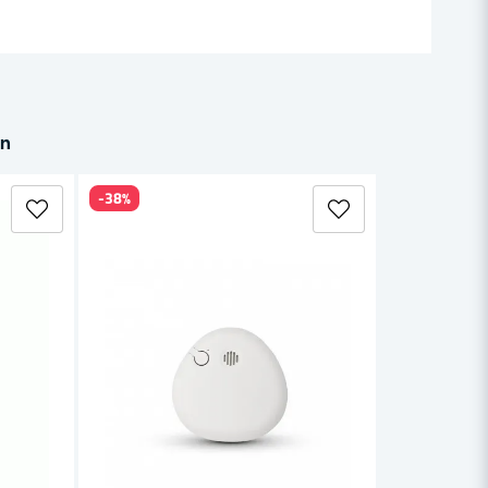
in
-38%