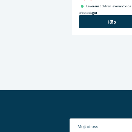
Leveranstid ifrån leverantör ca
arbetsdagar
Köp
Mejladress