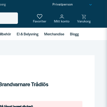
borg
illbehör
El & Belysning
Merchandise
Blogg
Brandvarnare Trådlös
å långt lagret räcker)