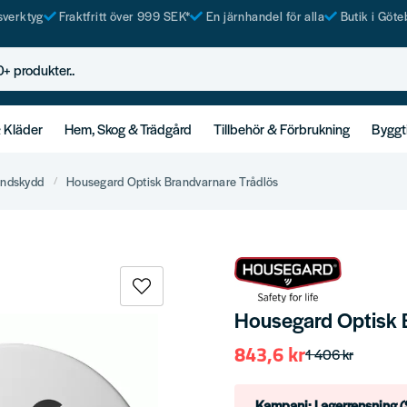
tsverktyg
Fraktfritt över 999 SEK*
En järnhandel för alla
Butik i Göte
rodukter..
& Kläder
Hem, Skog & Trädgård
Tillbehör & Förbrukning
Byggt
andskydd
Housegard Optisk Brandvarnare Trådlös
Housegard Optisk 
843,6 kr
1 406 kr
Kampanj: Lagerrensning (S