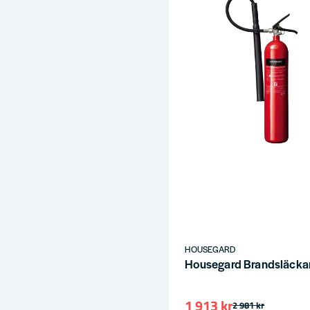
HOUSEGARD
Housegard Brandsläcka
1 913 kr
2 981 kr