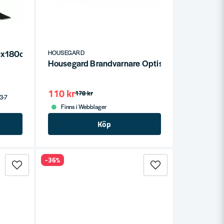
20x180cm
HOUSEGARD
Housegard Brandvarnare Optisk SA700
110 kr
178 kr
 3-7
Finns i Webblager
Köp
-36%