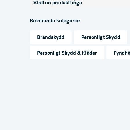
Ställ en produktfråga
Produkttyp
Brandvarnare
question
Fråga oss något om denna produkten...
Relaterade kategorier
Brandskydd
Personligt Skydd
name
email
Namn
Mejlad
Personligt Skydd & Kläder
Fyndh
Ja, ni får publicera min fråga
Skicka fråga