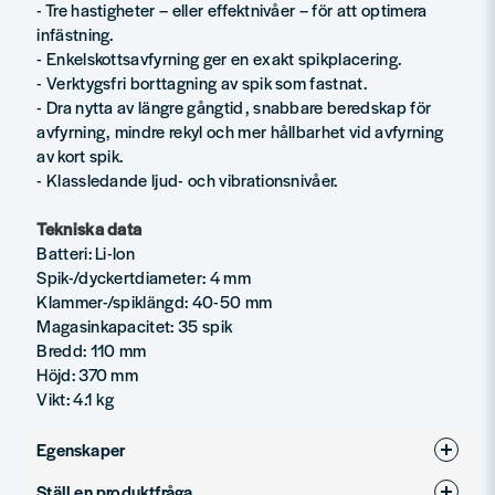
- Tre hastigheter – eller effektnivåer – för att optimera
infästning.
- Enkelskottsavfyrning ger en exakt spikplacering.
- Verktygsfri borttagning av spik som fastnat.
- Dra nytta av längre gångtid, snabbare beredskap för
avfyrning, mindre rekyl och mer hållbarhet vid avfyrning
av kort spik.
- Klassledande ljud- och vibrationsnivåer.
Tekniska data
Batteri: Li-lon
Spik-/dyckertdiameter: 4 mm
Klammer-/spiklängd: 40-50 mm
Magasinkapacitet: 35 spik
Bredd: 110 mm
Höjd: 370 mm
Vikt: 4.1 kg
Egenskaper
Ställ en produktfråga