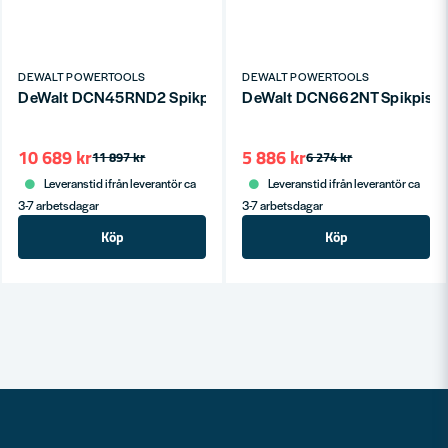
DEWALT POWERTOOLS
DEWALT POWERTOOLS
DeWalt DCN45RND2 Spikpistol 18V XR Tak (2x2,0Ah)
10 689 kr
5 886 kr
11 897 kr
6 274 kr
Leveranstid ifrån leverantör ca
Leveranstid ifrån leverantör ca
3-7 arbetsdagar
3-7 arbetsdagar
Köp
Köp