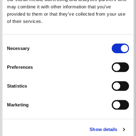
may combine it with other information that you’ve
provided to them or that they’ve collected from your use
Skicka fråga
of their services.
Consent
Necessary
Selection
Preferences
Statistics
DEWALT POWERTOOLS
DEWALT POWERTOOLS
Marketing
DeWalt DCN662N Spikpistol 18V XR 16G Rak (utan batteri)
5 465 kr
7 680 kr
5 826 kr
8 187 kr
Show details
Leveranstid ifrån leverantör ca
Leveranstid ifrån leverantör ca