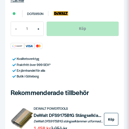
Läs mer
DCFS950N
Köp
-
+
Kvalitetsverktyg
Fraktfritt över 999 SEK*
En järnhandel för alla
Butik i Göteborg
Rekommenderade tillbehör
DEWALT POWERTOOLS
DeWalt DFS9175B1G Stängselklammer 45mm 960st
Köp
DeWalt DFS9175B1G stängselklammer utformade för användning med häftapparaten DCFS950. Med avvikande spetsetsar, enkla skenben ihop med en självhäftande belägggning och en galvaniserad zink-aluminiumbeläggning.
1 458 kr
2 051 kr