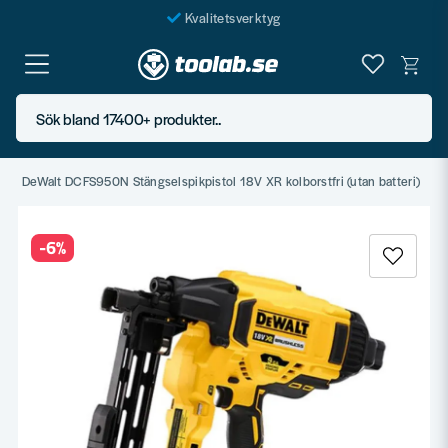
Kvalitetsverktyg
Fraktfritt över 999 SEK*
En järnhandel för alla
Sök bland 17400+ produkter..
Butik i Göteborg
DeWalt DCFS950N Stängselspikpistol 18V XR kolborstfri (utan batteri)
-
6
%