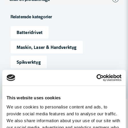
Varumärke
DeWalt
question
Produkttyp
Spikpistol
Fråga oss något om denna produkten...
Relaterade kategorier
Spänning
18V
Batteridrivet
name
Namn
Maskin, Laser & Handverktyg
Spikverktyg
email
Mejladress
Andra produkter i kategorin
Ja, ni får publicera min fråga
This website uses cookies
-6%
-6%
We use cookies to personalise content and ads, to
provide social media features and to analyse our traffic.
We also share information about your use of our site with
our social media, advertising and analytics partners who