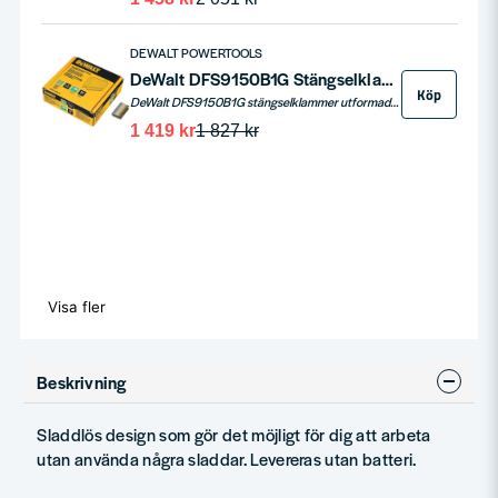
DEWALT POWERTOOLS
DeWalt DFS9150B1G Stängselklammer 40mm 960st
Köp
DeWalt DFS9150B1G stängselklammer utformade för användning med häftapparaten DCFS950. Med avvikande spetsetsar, enkla skenben ihop med en självhäftande belägggning och en galvaniserad zink-aluminiumbeläggning.
1 419 kr
1 827 kr
Visa fler
Beskrivning
Sladdlös design som gör det möjligt för dig att arbeta
utan använda några sladdar. Levereras utan batteri.