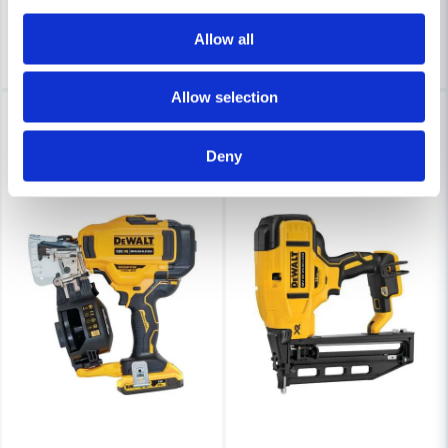
3-7 arbetsdagar
3-7 arbetsdagar
Allow all
Köp
Köp
Allow selection
-10%
-6%
Deny