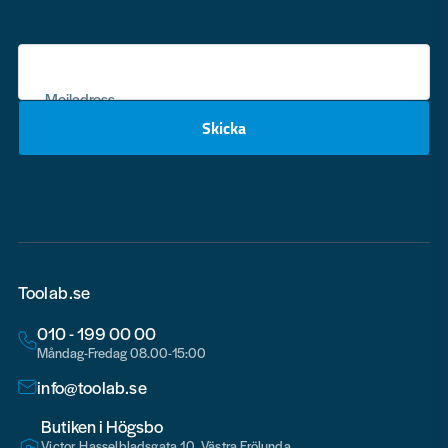
Mejladress
Skicka
email
Toolab.se
010 - 199 00 00
Måndag-Fredag 08.00-15:00
info@toolab.se
Butiken i Högsbo
Victor Hasselbladsgata 10, Västra Frölunda