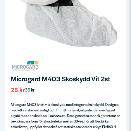
Microgard M403 Skoskydd Vit 2st
26 kr
36 kr
Microgard M403 är ett vitt skoskydd med integrerat halkskydd. Designat
med ett vätskebeständigt och lintfritt material, erbjuder det överlägset
skydd mot oönskade spill och smuts. Dess generösa storlek garanterar en
bekväm passform för skostorlekar mellan 38-44. För att förstärka
säkerheten, uppfyller det också antistatiska standarder enligt EN1149-1.