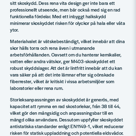
sitt skoskydd. Dess rena vita design ger inte bara ett
professionellt utseende, men bär också med sig en rad
funktionella fördelar. Med ett inbyggt halkskydd
minimerar skoskyddet risken för olyckor på hala eller våta
ytor.
Materialvalet är vätskebeständigt, vilket innebär att dina
skor hålls torra och rena även i utmanande
arbetsförhållanden. Oavsett om du hanterar kemikalier,
vatten eller andra vätskor, ger M403-skoskyddet ett
robust skyddslager. Att det är lintfritt innebär att du kan
vara säker på att det inte lämnar efter sig oönskade
fiberrester, vilket är kritiskt i vissa arbetsmiljöer som
laboratorier eller rena rum.
Storleksanpassningen av skoskyddet är generös, med
kapacitet att rymma en rad skostorlekar, från 38 till 44,
vilket gör den mångsidig och anpassningsbar till en
mängd olika användare. Dessutom uppfyller skoskyddet
antistatiska standarder enligt EN1149-1, vilket reducerar
risken för statisk uppladdning och potentiella eldsvådor.