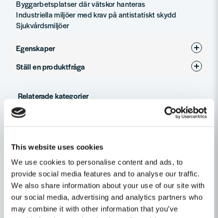
Byggarbetsplatser där vätskor hanteras
Industriella miljöer med krav på antistatiskt skydd
Sjukvårdsmiljöer
Egenskaper
Ställ en produktfråga
Kläder
Ja
question
Produkttyp
Övrigt skor och stövlar
Fråga oss något om denna produkten...
Relaterade kategorier
Övrigt kläder
Övrigt skor och stövlar
name
Namn
Arbetskläder
Skor & Stövlar
This website uses cookies
We use cookies to personalise content and ads, to
Personligt Skydd & Kläder
provide social media features and to analyse our traffic.
email
Mejladress
We also share information about your use of our site with
our social media, advertising and analytics partners who
may combine it with other information that you’ve
Andra produkter i kategorin