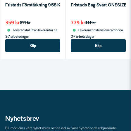
Fristads Förstärkning 958 KEV Svart One size
Fristads Bag Svart ONESIZE
359 kr
779 kr
511 kr
999 kr
Leveranstid ifrån leverantör ca
Leveranstid ifrån leverantör ca
3-7 arbetsdagar
3-7 arbetsdagar
Köp
Köp
Nyhetsbrev
Bli medlem i vårt nyhetsbrev och ta del av våra nyheter och erbjudande.