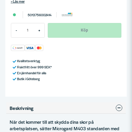
Läs mer
5013756002414
Köp
-
+
Kvalitetsverktyg
Fraktfritt över 999 SEK*
En järnhandel för alla
Butik i Göteborg
Beskrivning
När det kommer till att skydda dina skor på
arbetsplatsen, sätter Microgard M403 standarden med