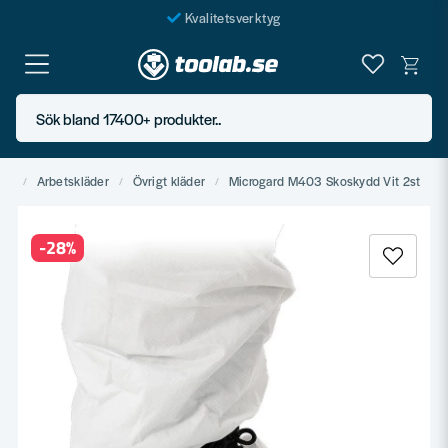
Kvalitetsverktyg
Fraktfritt över 999 SEK*
En järnhandel för alla
Sök bland 17400+ produkter..
Butik i Göteborg
der
Arbetskläder
Övrigt kläder
Microgard M403 Skoskydd Vit 2st
-
28
%