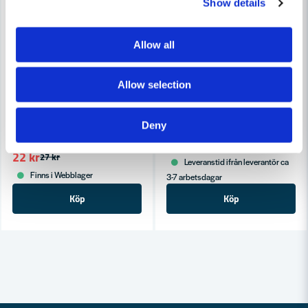
Show details
Allow all
Allow selection
BOSCH PROFESSIONAL
Bosch Lamellskiva 60x40mm
BOSCH PROFESSIONAL
Bosch A 46 S BF Metallkapskiva 230mm
Deny
82 kr
100 kr
22 kr
27 kr
Leveranstid ifrån leverantör ca
Finns i Webblager
3-7 arbetsdagar
Köp
Köp