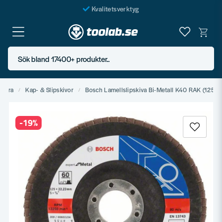
Kvalitetsverktyg
Fraktfritt över 999 SEK*
En järnhandel för alla
Sök bland 17400+ produkter..
Butik i Göteborg
olera
Kap- & Slipskivor
Bosch Lamellslipskiva Bi-Metall K40 RAK (125M
-
19
%