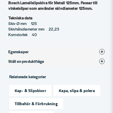
Bosch Lamellslipskiva för Metall 125mm. Passar till
vinkelslipar som använder skivdiameter 125mm.
Tekniska data
Skiv-Ø mm 125
Skivhålsdiameter mm 22,23
Kornstorlek 40
Egenskaper
Ställ en produktfråga
Produkttyp
Lamellskiva
question
Fråga oss något om denna produkten...
Relaterade kategorier
Kap- & Slipskivor
Kapa, slipa & polera
name
Namn
Tillbehör & Förbrukning