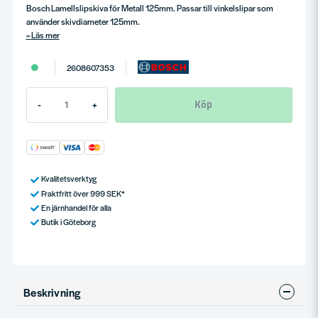
Bosch Lamellslipskiva för Metall 125mm. Passar till vinkelslipar som
använder skivdiameter 125mm.
Läs mer
2608607353
Köp
-
+
Kvalitetsverktyg
Fraktfritt över 999 SEK*
En järnhandel för alla
Butik i Göteborg
Beskrivning