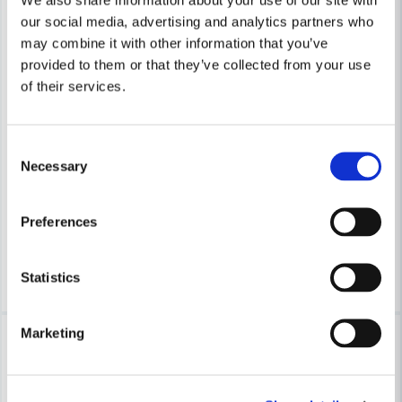
our social media, advertising and analytics partners who
may combine it with other information that you’ve
provided to them or that they’ve collected from your use
of their services.
BOSCH PROFESSIONAL
BOSCH PROFESSIONAL
Consent
Bosch Expert Diamond Metal Wheel kapskiva 105 x 20/16 mm
Bosch Lamellskiva 60x40mm
Necessary
Selection
185 kr
82 kr
283 kr
100 kr
Preferences
Finns i Webblager
Finns i Webblager
Köp
Köp
Statistics
Marketing
-19%
-18%