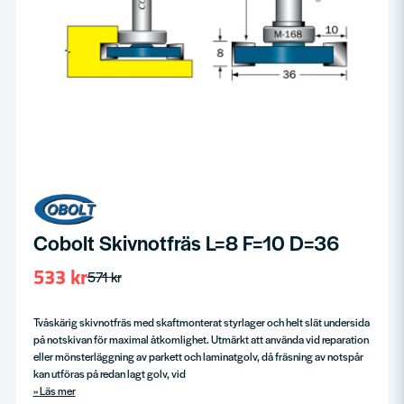
Cobolt Skivnotfräs L=8 F=10 D=36
533 kr
571 kr
Tvåskärig skivnotfräs med skaftmonterat styrlager och helt slät undersida
på notskivan för maximal åtkomlighet. Utmärkt att använda vid reparation
eller mönsterläggning av parkett och laminatgolv, då fräsning av notspår
kan utföras på redan lagt golv, vid
Läs mer