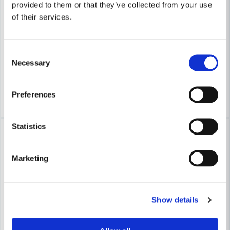
provided to them or that they’ve collected from your use
COBOLT
COBOLT
of their services.
Cobolt Skivnotfräs L=10 F=12mm
Cobolt Skivnotfräs L=10 F=1
633 kr
633 kr
679 kr
679 kr
Consent
Necessary
Selection
Leveranstid ifrån leverantör ca
Leveranstid ifrån leverantör ca
3-7 arbetsdagar
3-7 arbetsdagar
Köp
Köp
Preferences
Statistics
-7%
-7%
Marketing
Show details