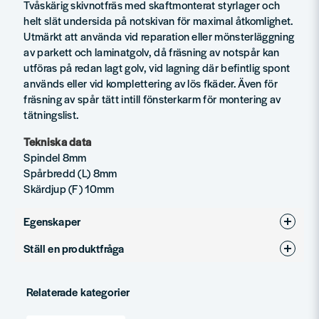
Tvåskärig skivnotfräs med skaftmonterat styrlager och
helt slät undersida på notskivan för maximal åtkomlighet.
Utmärkt att använda vid reparation eller mönsterläggning
av parkett och laminatgolv, då fräsning av notspår kan
utföras på redan lagt golv, vid lagning där befintlig spont
används eller vid komplettering av lös fkäder. Även för
fräsning av spår tätt intill fönsterkarm för montering av
tätningslist.
Tekniska data
Spindel 8mm
Spårbredd (L) 8mm
Skärdjup (F) 10mm
Egenskaper
Ställ en produktfråga
Produkttyp
Notfräsar
question
Diameter (mm)
36
Fråga oss något om denna produkten...
Relaterade kategorier