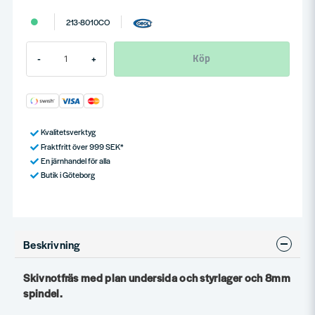
213-8010CO
Köp
-
+
Kvalitetsverktyg
Fraktfritt över 999 SEK*
En järnhandel för alla
Butik i Göteborg
Beskrivning
Skivnotfräs med plan undersida och styrlager och 8mm
spindel.