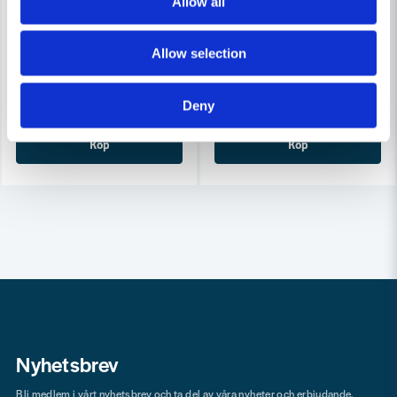
Allow all
COBOLT
COBOLT
Cobolt Skivnotfräs L=10 F=11mm
Cobolt Skivnotfräs L=10, F=8
Allow selection
633 kr
633 kr
679 kr
679 kr
Leveranstid ifrån leverantör ca
Leveranstid ifrån leverantör ca
Deny
3-7 arbetsdagar
3-7 arbetsdagar
Köp
Köp
Nyhetsbrev
Bli medlem i vårt nyhetsbrev och ta del av våra nyheter och erbjudande.