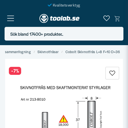
Kvalitetsverktyg
Fraktfritt över 999 SEK*
En järnhandel för alla
Sök bland 17400+ produkter..
Butik i Göteborg
ål & sammanfogning
Skivnotfräsar
Cobolt Skivnotfräs L=8 F=10 D=36
-
7
%