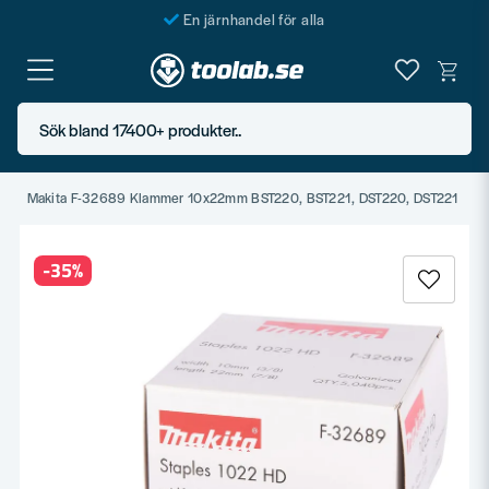
En järnhandel för alla
Butik i Göteborg
Sök bland 17400+ produkter..
r
Makita F-32689 Klammer 10x22mm BST220, BST221, DST220, DST221
-
35
%