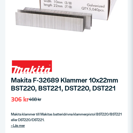
Makita F-32689 Klammer 10x22mm
BST220, BST221, DST220, DST221
306 kr
468 kr
Makita klammer till Makitas batteridrivna klammerpistol BST220/BST221
eller DST220/DST221.
Läs mer