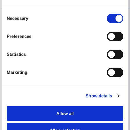
Consent
-18%
-18%
Necessary
Selection
Preferences
Statistics
Marketing
Show details
MAKITA POWERTOOLS
Makita F-32676 Klammer 10
MAKITA POWERTOOLS
Makita F-32663 Klammer 10x16mm BST220, BST221, DST220
Allow all
335 kr
410 kr
283 kr
347 kr
Leveranstid ifrån leverantör ca