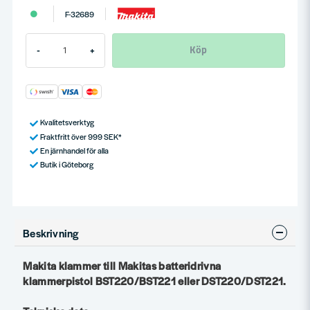
F-32689
Köp
-
+
Kvalitetsverktyg
Fraktfritt över 999 SEK*
En järnhandel för alla
Butik i Göteborg
Beskrivning
Makita klammer till Makitas batteridrivna
klammerpistol BST220/BST221 eller DST220/DST221.