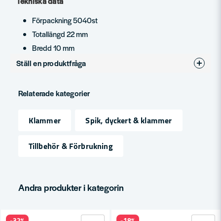
Tekniska data
Förpackning 5040st
Totallängd 22 mm
Bredd 10 mm
Ställ en produktfråga
question
Fråga oss något om denna produkten...
Relaterade kategorier
Klammer
Spik, dyckert & klammer
name
Namn
Tillbehör & Förbrukning
email
Mejladress
Andra produkter i kategorin
-32%
-18%