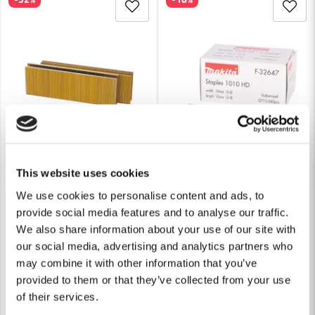
Ja, ni får publicera min fråga
Skicka fråga
This website uses cookies
MAKITA POWERTOOLS
MAKITA POWERTOOLS
We use cookies to personalise content and ads, to
Makita Klammer 38x25mm AT2550A 10000st/fp
Makita F-32647 Klammer 10
provide social media features and to analyse our traffic.
We also share information about your use of our site with
2 162 kr
226 kr
3 191 kr
277 kr
our social media, advertising and analytics partners who
may combine it with other information that you’ve
Leveranstid ifrån leverantör ca
Leveranstid ifrån leverantör ca
provided to them or that they’ve collected from your use
3-7 arbetsdagar
3-7 arbetsdagar
of their services.
Köp
Köp