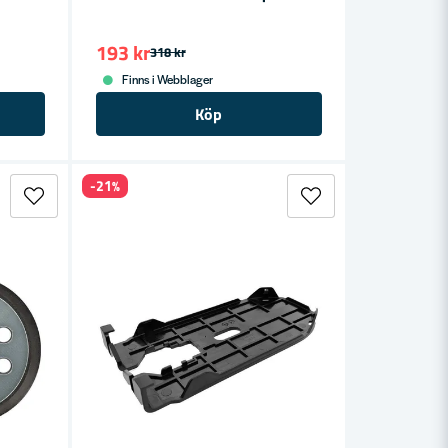
193 kr
318 kr
Finns i Webblager
Köp
-21%