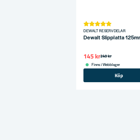
DEWALT RESERVDELAR
Dewalt Slipplatta 12
145 kr
240 kr
Finns i Webblager
Köp