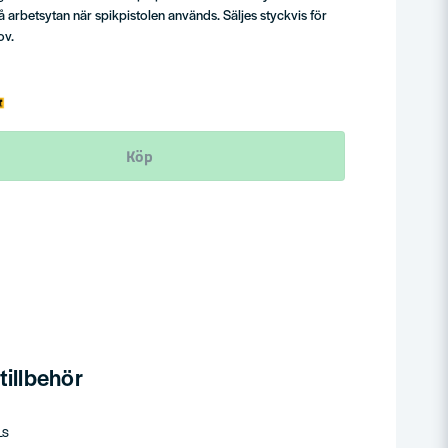
 arbetsytan när spikpistolen används. Säljes styckvis för
ov.
Köp
illbehör
LS