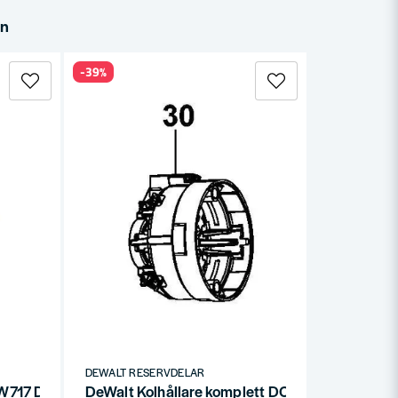
in
-39%
DEWALT RESERVDELAR
 (DW717 DWS780 DW708 DW712)
DeWalt Kolhållare komplett DCG412, DCG4