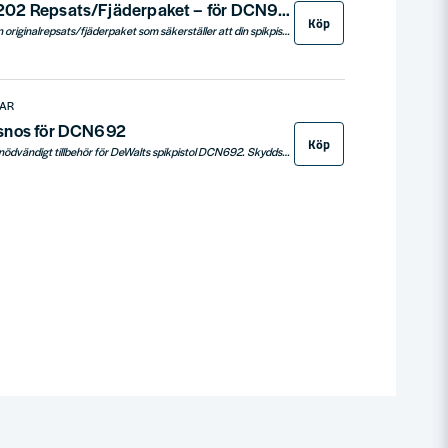
DeWalt DCN9202 Repsats/Fjäderpaket – för DCN930, DCN692 & DCN695
Köp
DeWalt DCN9202 är en originalrepsats/fjäderpaket som säkerställer att din spikpistol återfår sin fulla prestanda. Repsatsen är kompatibel med modellerna DCN930, DCN692 och DCN695 och är framtagen för att återställa kraften vid tecken på minskad spikdjup eller slitage. En idealisk lösning för både proffs och avancerade hemmafixare som vill undvika driftstopp. Enkelt att montera för snabbt underhåll på arbetsplatsen. Genom att byta till en ny DCN9202-fjäder minskar du risken för prestandaförlust och förlänger verktygets livslängd avsevärt. Ersätter tidigare modell DCN6901.
LAR
snos för DCN692
Köp
DeWalt skyddsnos, ett nödvändigt tillbehör för DeWalts spikpistol DCN692. Skyddsnosen förhindrar märken eller skador på arbetsytan när spikpistolen används. Säljes styckvis för att uppfylla dina individuella behov.