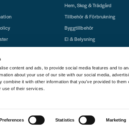
Hem, Skog & Trädgård
mation
Tillbehör & Förbrukning
olicy
Byggtillbehör
ster
El & Belysning
Merchandise
s
Blogg
ise content and ads, to provide social media features and to an
rmation about your use of our site with our social media, advertis
 combine it with other information that you’ve provided to them o
 use of their services.
Preferences
Statistics
Marketing