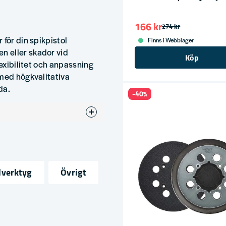
166 kr
274 kr
 för din spikpistol
Finns i Webblager
n eller skador vid
Köp
lexibilitet och anpassning
 med högkvalitativa
da.
-40%
dverktyg
Övrigt
ress