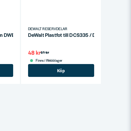
DEWALT RESERVDELAR
5mm DWE6423 & DCW210
DeWalt Plastfot till DCS335 / DSC334
48 kr
61 kr
Finns i Webblager
Köp