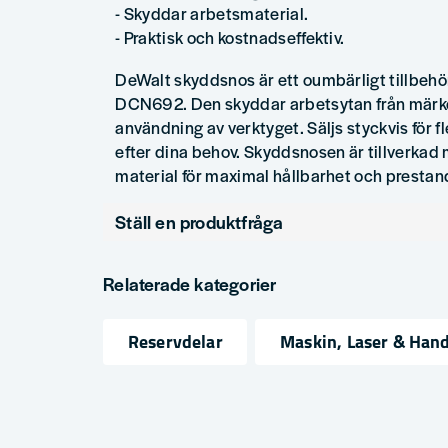
- Skyddar arbetsmaterial.
- Praktisk och kostnadseffektiv.
DeWalt skyddsnos är ett oumbärligt tillbehör
DCN692. Den skyddar arbetsytan från märke
användning av verktyget. Säljs styckvis för f
efter dina behov. Skyddsnosen är tillverkad
material för maximal hållbarhet och prestan
Ställ en produktfråga
question
Fråga oss något om denna produkten...
Relaterade kategorier
Reservdelar
Maskin, Laser & Han
name
email
Namn
Mejlad