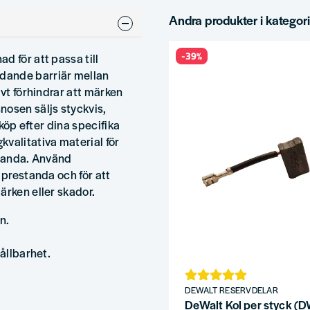
Andra produkter i kategor
-39%
d för att passa till
dande barriär mellan
ivt förhindrar att märken
nosen säljs styckvis,
 köp efter dina specifika
valitativa material för
standa. Använd
 prestanda och för att
ärken eller skador.
n.
hållbarhet.
DEWALT RESERVDELAR
DeWalt Kol per styck