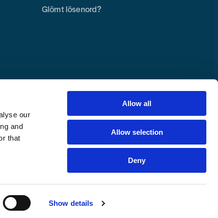
Glömt lösenord?
Allow all
alyse our
ing and
Allow selection
r that
Deny
Copyright © 2025 Toolab Verktyg AB.
Alla rättigheter reserverade.
Show details