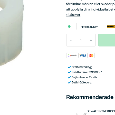
förhindrar märken eller skador på
att uppfylla dina individuella beh
Läs mer
N116163DEW
-
+
Kvalitetsverktyg
Fraktfritt över 999 SEK*
En järnhandel för alla
Butik i Göteborg
Rekommenderade t
DEWALT POWERTOO