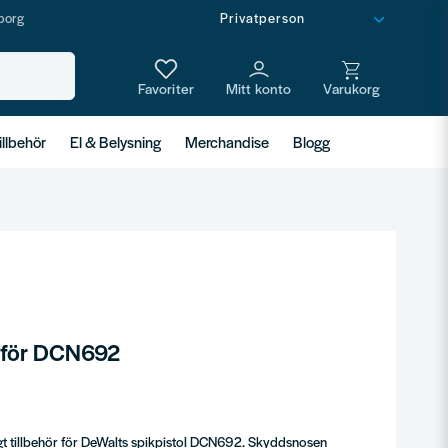
borg
illbehör
El & Belysning
Merchandise
Blogg
 för DCN692
t tillbehör för DeWalts spikpistol DCN692. Skyddsnosen