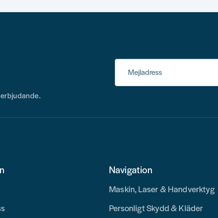
Mejladress
h erbjudande.
on
Navigation
Maskin, Laser & Handverktyg
ss
Personligt Skydd & Kläder