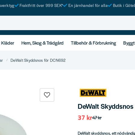
tsverktyg
Fraktfritt över 999 SEK*
En järnhandel för alla
Butik i Göte
& Kläder
Hem, Skog & Trädgård
Tillbehör & Förbrukning
Byggt
ar
DeWalt Skyddsnos för DCN692
DeWalt Skyddsnos
37 kr
47 kr
DeWalt skyddsnos, ett nödvändig