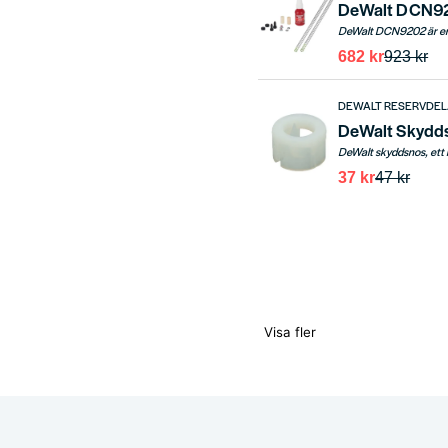
682 kr
923 kr
DEWALT RESERVDE
DeWalt Skydd
37 kr
47 kr
Visa fler