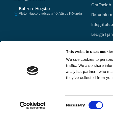
Om Toolab
Butiken i Högsbo
Victor Hasselbladsgata 10, Västra Frölunda
Returinfor
Integritetsp
Lediga Tjän
This website uses cookie
We use cookies to personal
traffic. We also share info
analytics partners who may
they’ve collected from your
Consent
Necessary
Selection