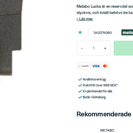
Metabo Lucka är en reservdel som
styckvis, och totalt behövs tre l
Läs mer
343374060
-
+
Kvalitetsverktyg
Fraktfritt över 999 SEK*
En järnhandel för alla
Butik i Göteborg
Rekommenderade t
METABO