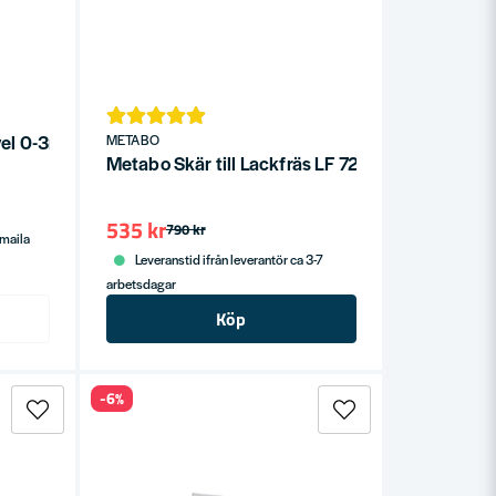
vel 0-3mm 1800W
METABO
Metabo Skär till Lackfräs LF 724 + LF 850 (10-P
535 kr
790 kr
/maila
Leveranstid ifrån leverantör ca 3-7
arbetsdagar
Köp
-6%