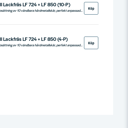
ll Lackfräs LF 724 + LF 850 (10-P)
Köp
Metabo erbjuder en uppsättning av 10 vändbara hårdmetallskär, perfekt anpassade för Metabos lackfräsar LF 850 S och LF 724 S. Dessa högkvalitativa skär garanterar lång brukstid och en jämn slipbild, tack vare deras tillverkning från högvärdigt hårdmetall. Idealiska för professionella användare som kräver precision och hållbarhet i sitt arbete.
ll Lackfräs LF 724 + LF 850 (4-P)
Köp
Metabo erbjuder en uppsättning av 10 vändbara hårdmetallskär, perfekt anpassade för Metabos lackfräsar LF 850 S och LF 724 S. Dessa högkvalitativa skär garanterar lång brukstid och en jämn slipbild, tack vare deras tillverkning från högvärdigt hårdmetall. Idealiska för professionella användare som kräver precision och hållbarhet i sitt arbete.