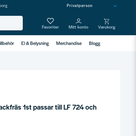
borg
illbehör
El & Belysning
Merchandise
Blogg
ackfräs 1st passar till LF 724 och