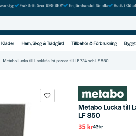
tsverktyg
Fraktfritt över 999 SEK*
En järnhandel för alla
Butik i Göte
& Kläder
Hem, Skog & Trädgård
Tillbehör & Förbrukning
Byggt
Metabo Lucka till Lackfräs 1st passar till LF 724 och LF 850
Metabo Lucka till L
LF 850
35 kr
43 kr