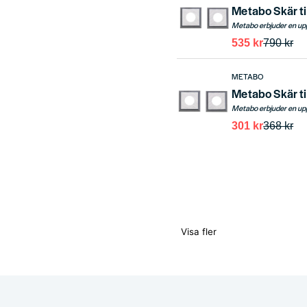
Metabo Skär ti
535 kr
790 kr
METABO
Metabo Skär ti
301 kr
368 kr
Visa fler