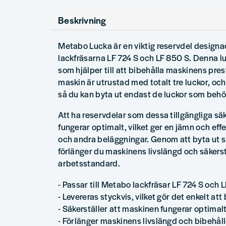
Beskrivning
Metabo Lucka är en viktig reservdel designad 
lackfräsarna LF 724 S och LF 850 S. Denna l
som hjälper till att bibehålla maskinens pre
maskin är utrustad med totalt tre luckor, och
så du kan byta ut endast de luckor som behö
Att ha reservdelar som dessa tillgängliga säke
fungerar optimalt, vilket ger en jämn och eff
och andra beläggningar. Genom att byta ut sl
förlänger du maskinens livslängd och säkerst
arbetsstandard.
- Passar till Metabo lackfräsar LF 724 S och 
- Levereras styckvis, vilket gör det enkelt att
- Säkerställer att maskinen fungerar optimal
- Förlänger maskinens livslängd och bibehål