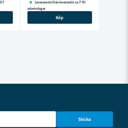
 3-7
Leveranstid ifrån leverantör ca 7-10
arbetsdagar
Köp
email
Skicka