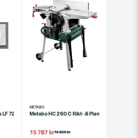
METABO
s LF 724 + LF 850 (4-P)
Metabo HC 260 C Rikt- & Planhyvel 2,2 WNB 1
15 787 kr
16 829 kr