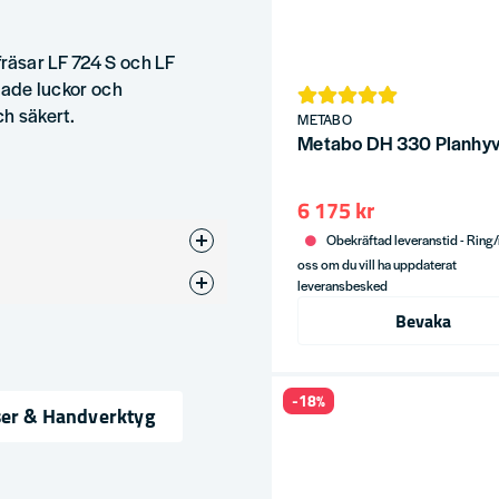
räsar LF 724 S och LF
adade luckor och
ch säkert.
METABO
Metabo DH 330 Planhy
6 175 kr
Obekräftad leveranstid - Ring
oss om du vill ha uppdaterat
leveransbesked
ör
Bevaka
-18%
ser & Handverktyg
ress