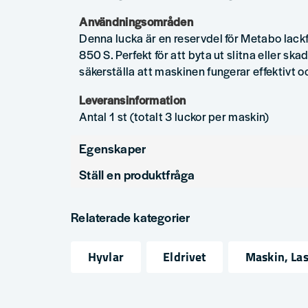
Användningsområden
Denna lucka är en reservdel för Metabo lackf
850 S. Perfekt för att byta ut slitna eller sk
säkerställa att maskinen fungerar effektivt o
Leveransinformation
Antal 1 st (totalt 3 luckor per maskin)
Egenskaper
Ställ en produktfråga
Produkttyp
Tillbeh
question
Fråga oss något om denna produkten...
Relaterade kategorier
Hyvlar
Eldrivet
Maskin, La
name
email
Namn
Mejlad