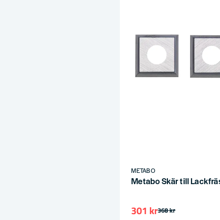
METABO
Metabo Skär till Lackfrä
301 kr
368 kr