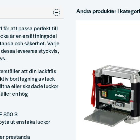
Andra produkter i kategor
för att passa perfekt till
ucka är en ersättningsdel
standa och säkerhet. Varje
 dessa levereras styckvis,
vs.
rställer att din lackfräs
ektiv borttagning av lack
itna eller skadade luckor
äller en hög
LF 850 S
 byta ut enstaka luckor
t
ler prestanda