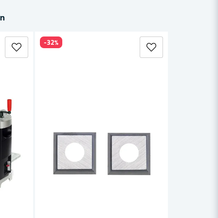
in
-32%