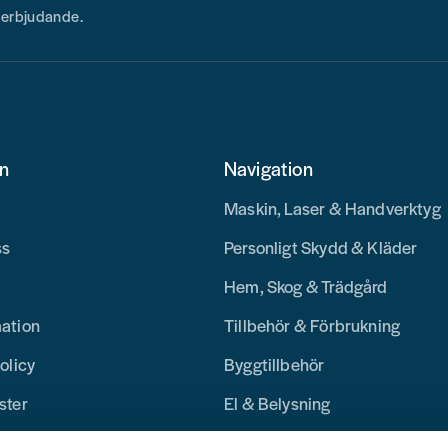
h erbjudande.
on
Navigation
Maskin, Laser & Handverktyg
ss
Personligt Skydd & Kläder
Hem, Skog & Trädgård
mation
Tillbehör & Förbrukning
olicy
Byggtillbehör
ster
El & Belysning
Merchandise