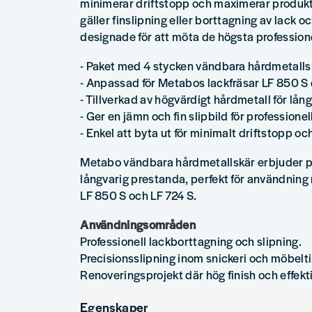
minimerar driftstopp och maximerar produkt
gäller finslipning eller borttagning av lack o
designade för att möta de högsta professione
- Paket med 4 stycken vändbara hårdmetalls
- Anpassad för Metabos lackfräsar LF 850 S 
- Tillverkad av högvärdigt hårdmetall för lån
- Ger en jämn och fin slipbild för professionel
- Enkel att byta ut för minimalt driftstopp och
Metabo vändbara hårdmetallskär erbjuder pr
långvarig prestanda, perfekt för användnin
LF 850 S och LF 724 S.
Användningsområden
Professionell lackborttagning och slipning.
Precisionsslipning inom snickeri och möbelti
Renoveringsprojekt där hög finish och effekt
Egenskaper