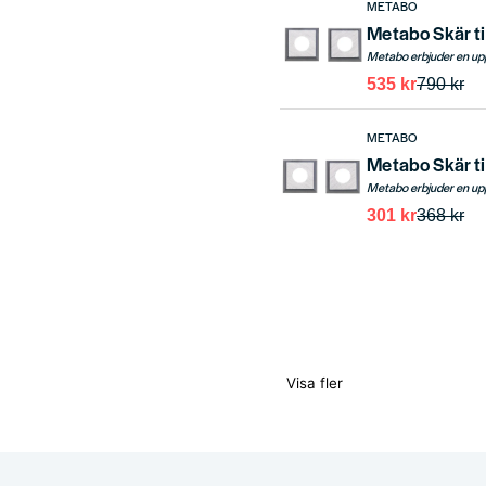
METABO
Metabo Skär ti
535 kr
790 kr
METABO
Metabo Skär ti
301 kr
368 kr
Visa fler