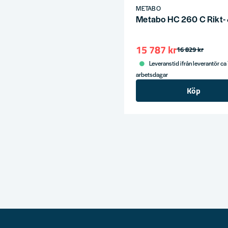
METABO
Metabo HC 260 C Rikt- 
15 787 kr
16 829 kr
Leveranstid ifrån leverantör ca
arbetsdagar
Köp