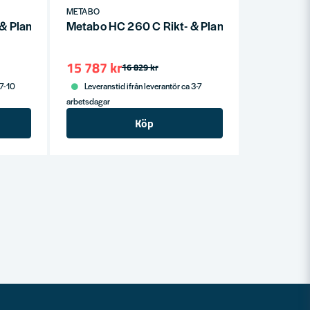
METABO
& Planhyvel 2,2 WNB 1-fas/230V
Metabo HC 260 C Rikt- & Planhyvel 2,8 DNB 3
15 787 kr
16 829 kr
 7-10
Leveranstid ifrån leverantör ca 3-7
arbetsdagar
Köp