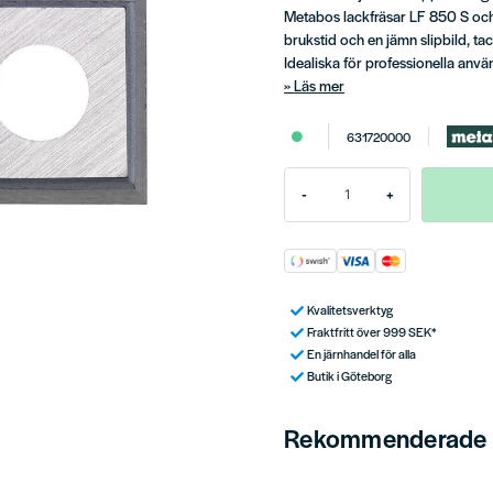
Metabos lackfräsar LF 850 S och 
brukstid och en jämn slipbild, tac
Idealiska för professionella anvä
Läs mer
631720000
-
+
Kvalitetsverktyg
Fraktfritt över 999 SEK*
En järnhandel för alla
Butik i Göteborg
Rekommenderade t