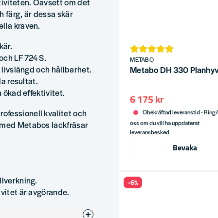
iviteten. Oavsett om det
ch färg, är dessa skär
lla kraven.
kär.
och LF 724 S.
METABO
g livslängd och hållbarhet.
Metabo DH 330 Planhy
la resultat.
 ökad effektivitet.
6 175 kr
ofessionell kvalitet och
Obekräftad leveranstid - Ring
oss om du vill ha uppdaterat
g med Metabos lackfräsar
leveransbesked
Bevaka
llverkning.
-6%
ivitet är avgörande.