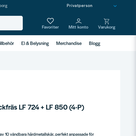
borg
illbehör
El & Belysning
Merchandise
Blogg
ckfräs LF 724 + LF 850 (4-P)
av 10 vändbara hårdmetallskär, perfekt anpassade för