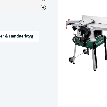
ål
ser & Handverktyg
ress