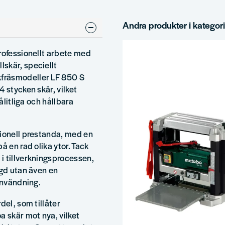
Andra produkter i kategor
rofessionellt arbete med
skär, speciellt
fräsmodeller LF 850 S
 stycken skär, vilket
ålitliga och hållbara
tionell prestanda, med en
å en rad olika ytor. Tack
i tillverkningsprocessen,
ngd utan även en
användning.
del, som tillåter
a skär mot nya, vilket