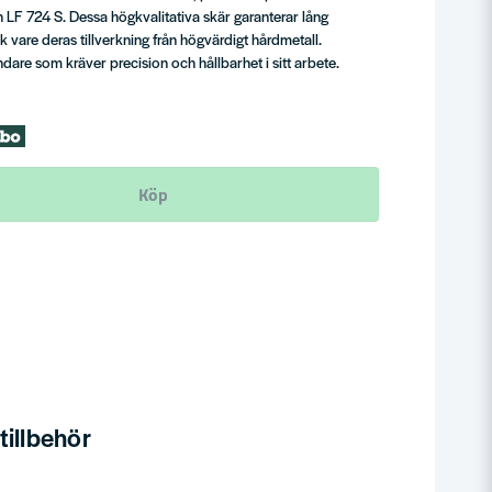
LF 724 S. Dessa högkvalitativa skär garanterar lång
k vare deras tillverkning från högvärdigt hårdmetall.
ndare som kräver precision och hållbarhet i sitt arbete.
Köp
illbehör