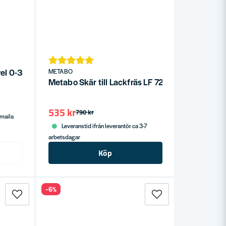
vel 0-3mm 1800W
METABO
Metabo Skär till Lackfräs LF 724 + LF 850 (10-P
535 kr
790 kr
/maila
Leveranstid ifrån leverantör ca 3-7
arbetsdagar
Köp
-6%