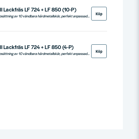
ll Lackfräs LF 724 + LF 850 (10-P)
Köp
Metabo erbjuder en uppsättning av 10 vändbara hårdmetallskär, perfekt anpassade för Metabos lackfräsar LF 850 S och LF 724 S. Dessa högkvalitativa skär garanterar lång brukstid och en jämn slipbild, tack vare deras tillverkning från högvärdigt hårdmetall. Idealiska för professionella användare som kräver precision och hållbarhet i sitt arbete.
ll Lackfräs LF 724 + LF 850 (4-P)
Köp
Metabo erbjuder en uppsättning av 10 vändbara hårdmetallskär, perfekt anpassade för Metabos lackfräsar LF 850 S och LF 724 S. Dessa högkvalitativa skär garanterar lång brukstid och en jämn slipbild, tack vare deras tillverkning från högvärdigt hårdmetall. Idealiska för professionella användare som kräver precision och hållbarhet i sitt arbete.