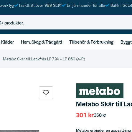
tsverktyg
Fraktfritt över 999 SEK*
En järnhandel för alla
Butik i Göte
rodukter..
& Kläder
Hem, Skog & Trädgård
Tillbehör & Förbrukning
Byggt
Metabo Skär till Lackfräs LF 724 + LF 850 (4-P)
Metabo Skär till La
301 kr
368 kr
Metabo erbjuder en uppsättning 