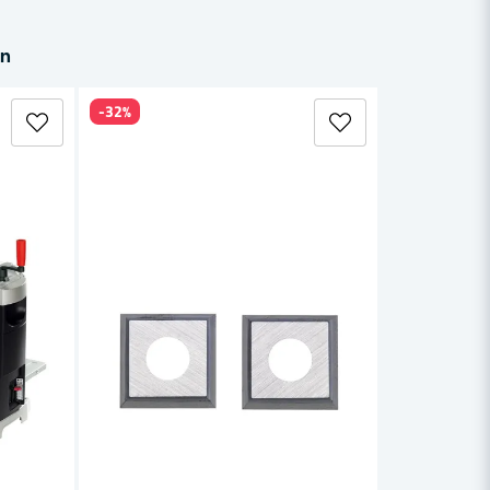
in
-32%