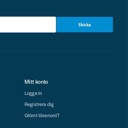
email
Skicka
Mitt konto
Logga in
Registrera dig
Glömt lösenord?