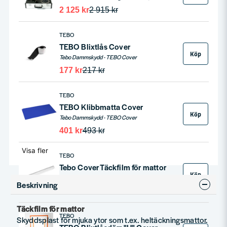
2 125 kr
2 915 kr
TEBO
TEBO Blixtlås Cover
Köp
Tebo Dammskydd - TEBO Cover
177 kr
217 kr
TEBO
TEBO Klibbmatta Cover
Köp
Tebo Dammskydd - TEBO Cover
401 kr
493 kr
Visa fler
TEBO
Tebo Cover Täckfilm för mattor
Köp
Tebo Cover Täckfilm för mattor, Skyddsplast för mjuka ytor som t.ex. heltäckningsmattor.
Beskrivning
256 kr
313 kr
Täckfilm för mattor
TEBO
Skyddsplast för mjuka ytor som t.ex. heltäckningsmattor.