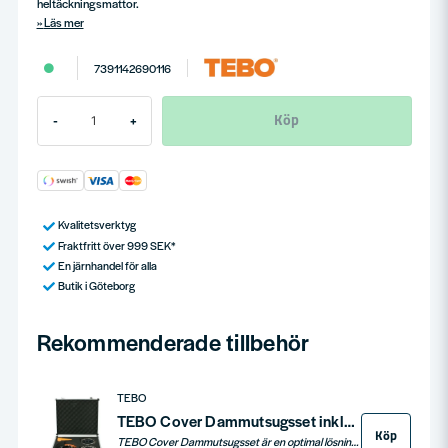
heltäckningsmattor.
Läs mer
7391142690116
Köp
-
+
Kvalitetsverktyg
Fraktfritt över 999 SEK*
En järnhandel för alla
Butik i Göteborg
Rekommenderade tillbehör
TEBO
TEBO Cover Dammutsugsset inkl. 2st diamantskålar 125mm
Köp
TEBO Cover Dammutsugsset är en optimal lösning för stoftfri slipning. Setet inkluderar två universella 125mm diamantslipskålar och en adapter för anslutning till dammsugare. Anslutningen passar dammsugarmunstycken med en diameter på 25-35mm. Dessutom inkluderar setet bussningar för kompatibilitet med de flesta vinkelslipar på marknaden. Detta gör TEBO Cover till ett mångsidigt och användarvänligt verktyg för slipningsprojekt. Allt levereras i en praktisk förvaringsväska, vilket gör det enkelt att transportera och förvara setet.