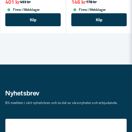
401 kr
146 kr
493 kr
178 kr
Finns i Webblager
Finns i Webblager
Köp
Köp
Nyhetsbrev
Bli medlem i vårt nyhetsbrev och ta del av våra nyheter och erbjudande.