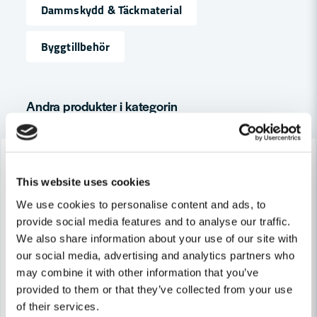
Namn
Dammskydd & Täckmaterial
Byggtillbehör
email
Mejladress
Andra produkter i kategorin
Ja, ni får publicera min fråga
-19%
-18%
This website uses cookies
We use cookies to personalise content and ads, to
provide social media features and to analyse our traffic.
We also share information about your use of our site with
Skicka fråga
our social media, advertising and analytics partners who
may combine it with other information that you’ve
provided to them or that they’ve collected from your use
of their services.