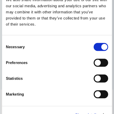
Egenskaper
our social media, advertising and analytics partners who
may combine it with other information that you’ve
Ställ en produktfråga
Produkttyp
Silvertejp
provided to them or that they’ve collected from your use
of their services.
question
Fråga oss något om denna produkten...
Relaterade kategorier
Consent
Tejper & tätningslister
Gjuta & bygga
Necessary
Selection
name
Namn
Byggtillbehör
Preferences
email
Mejladress
Andra produkter i kategorin
Statistics
Marketing
-23%
-38%
Ja, ni får publicera min fråga