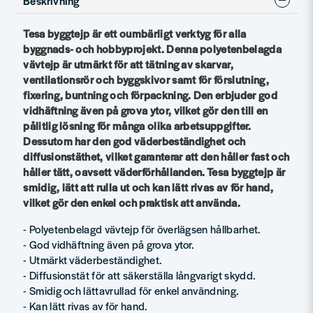
Beskrivning
Tesa byggtejp är ett oumbärligt verktyg för alla
byggnads- och hobbyprojekt. Denna polyetenbelagda
vävtejp är utmärkt för att tätning av skarvar,
ventilationsrör och byggskivor samt för förslutning,
fixering, buntning och förpackning. Den erbjuder god
vidhäftning även på grova ytor, vilket gör den till en
pålitlig lösning för många olika arbetsuppgifter.
Dessutom har den god väderbeständighet och
diffusionstäthet, vilket garanterar att den håller fast och
håller tätt, oavsett väderförhållanden. Tesa byggtejp är
smidig, lätt att rulla ut och kan lätt rivas av för hand,
vilket gör den enkel och praktisk att använda.
- Polyetenbelagd vävtejp för överlägsen hållbarhet.
- God vidhäftning även på grova ytor.
- Utmärkt väderbeständighet.
- Diffusionstät för att säkerställa långvarigt skydd.
- Smidig och lättavrullad för enkel användning.
- Kan lätt rivas av för hand.