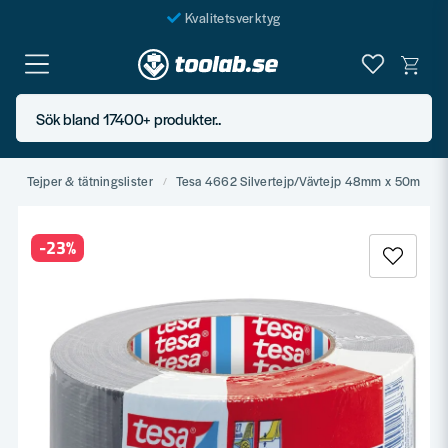
Kvalitetsverktyg
Fraktfritt över 999 SEK*
En järnhandel för alla
Sök bland 17400+ produkter..
Butik i Göteborg
a
Tejper & tätningslister
Tesa 4662 Silvertejp/Vävtejp 48mm x 50m
-
23
%