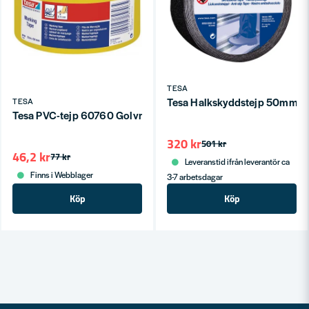
TESA
Tesa Halkskyddstejp 50mmx1
TESA
Tesa PVC-tejp 60760 Golvmarkering
320 kr
501 kr
46,2 kr
77 kr
Leveranstid ifrån leverantör ca
Finns i Webblager
3-7 arbetsdagar
Köp
Köp