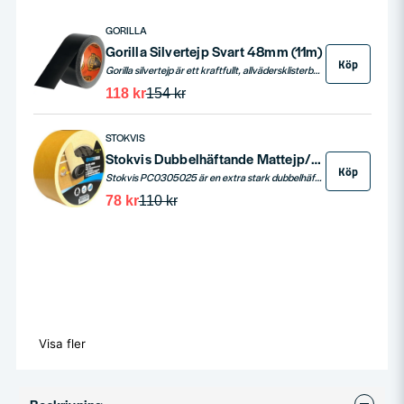
GORILLA
Gorilla Silvertejp Svart 48mm (11m)
Köp
Gorilla silvertejp är ett kraftfullt, allvädersklisterband som erbjuder överlägsen hållfasthet och uthållighet i alla klimatförhållanden. Med sin extremt starka häftförmåga, klarar denna tejp ruffa och ojämna ytor, inklusive trä, sten, puts och tegel.
118 kr
154 kr
STOKVIS
Stokvis Dubbelhäftande Mattejp/Vävtejp standard 50 mm x 25 m
Köp
Stokvis PC0305025 är en extra stark dubbelhäftande vävtejp med hög häftförmåga, speciellt framtagen för att fästa på tuffa ytor. Den har en kraftig häftämnesbeläggning som gör den effektiv även i dammiga och smutsiga miljöer. Perfekt för mattläggning och montering av reglar.
78 kr
110 kr
Visa fler