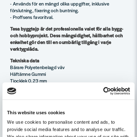
- Används för en mängd olika uppgifter, inklusive
förslutning, fixering och buntning.
- Proffsens favoritval.
Tesa byggtejp är det professionella valet för alla bygg-
och hobbyprojekt. Dess mångsidighet, hållbarhet och
enkelhet gör den till en oumbärlig tillgång i varje
verktygslåda.
Tekniska data
Bärare Polyetenbelagd väv
Häftämne Gummi
Tjocklek 0,23 mm
Häftförmåga 13,3 N/25 mm
Draghållfasthet 95 N/25 mm
Bredd 48mm
Längd 50m
This website uses cookies
Färg Silver
We use cookies to personalise content and ads, to
Antal per hel förpackning 24st
provide social media features and to analyse our traffic.
We also share information about your use of our site with