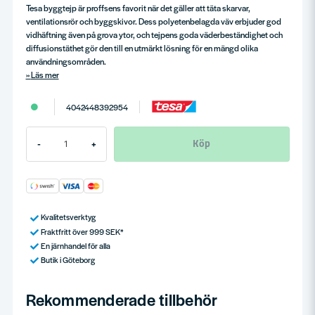
Tesa byggtejp är proffsens favorit när det gäller att täta skarvar,
ventilationsrör och byggskivor. Dess polyetenbelagda väv erbjuder god
vidhäftning även på grova ytor, och tejpens goda väderbeständighet och
diffusionstäthet gör den till en utmärkt lösning för en mängd olika
användningsområden.
Läs mer
4042448392954
Köp
-
+
Kvalitetsverktyg
Fraktfritt över 999 SEK*
En järnhandel för alla
Butik i Göteborg
Rekommenderade tillbehör