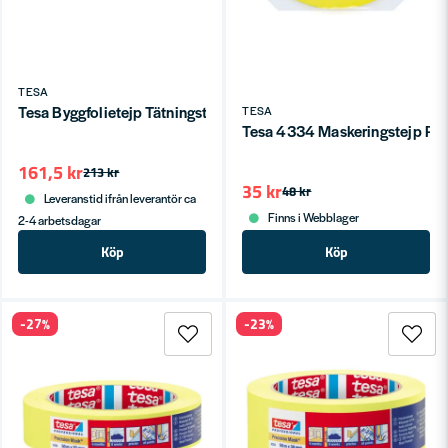
TESA
Tesa Byggfolietejp Tätningstejp Sealflex+ 50mm 25m
TESA
Tesa 4334 Maskeringstejp P
161,5 kr
213 kr
35 kr
48 kr
Leveranstid ifrån leverantör ca
Finns i Webblager
2-4 arbetsdagar
Köp
Köp
-27%
-23%