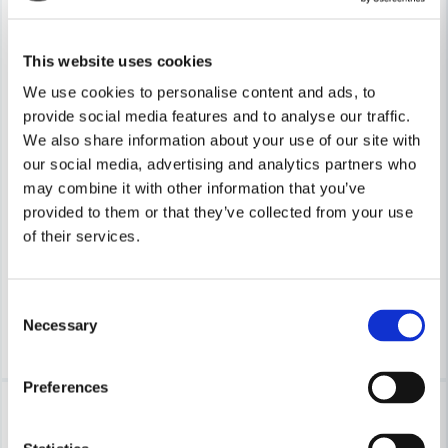
This website uses cookies
We use cookies to personalise content and ads, to
provide social media features and to analyse our traffic.
We also share information about your use of our site with
our social media, advertising and analytics partners who
TESA
may combine it with other information that you’ve
Tesa Halkskyddstejp 50mmx1
TESA
Tesa 56192 Eltejp Blå 15mm x 10m
provided to them or that they’ve collected from your use
of their services.
320 kr
501 kr
13 kr
17 kr
Leveranstid ifrån leverantör ca
Finns i Webblager
3-7 arbetsdagar
Consent
Necessary
Selection
Köp
Köp
Preferences
-38%
-24%