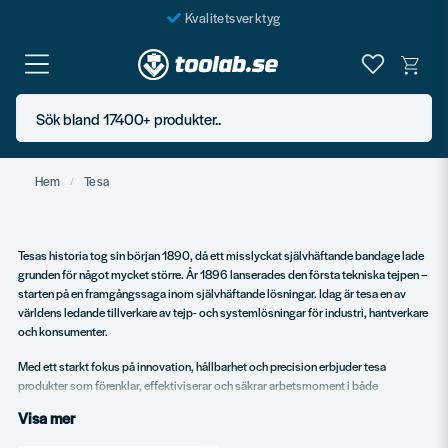
Kvalitetsverktyg
Fraktfritt över 999 SEK*
En järnhandel för alla
Sök bland 17400+ produkter..
Butik i Göteborg
Hem
Tesa
Tesas historia tog sin början 1890, då ett misslyckat självhäftande bandage lade
grunden för något mycket större. År 1896 lanserades den första tekniska tejpen –
starten på en framgångssaga inom självhäftande lösningar. Idag är tesa en av
världens ledande tillverkare av tejp- och systemlösningar för industri, hantverkare
och konsumenter.
Med ett starkt fokus på innovation, hållbarhet och precision erbjuder tesa
produkter som förenklar, effektiviserar och säkrar arbetsmoment i både
professionella och privata sammanhang.
Visa mer