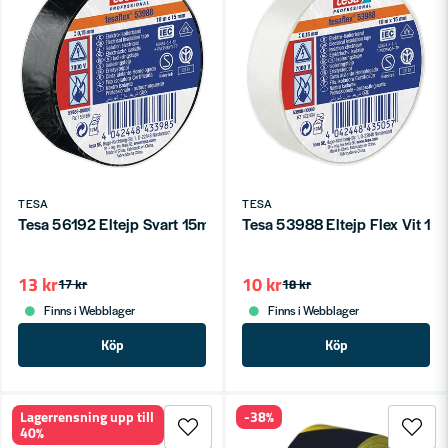
TESA
TESA
Tesa 56192 Eltejp Svart 15mm x 10m
Tesa 53988 Eltejp Flex Vit 1
13 kr
10 kr
17 kr
18 kr
Finns i Webblager
Finns i Webblager
Köp
Köp
Lagerrensning upp till
-38%
40%