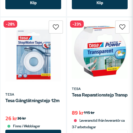
Köp
Köp
-28%
-23%
TESA
Tesa Reparationstejp Transp
TESA
Tesa Gängtätningstejp 12m
89 kr
115 kr
26 kr
36 kr
Leveranstid ifrån leverantör ca
Finns i Webblager
3-7 arbetsdagar