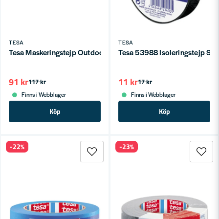
TESA
TESA
Tesa Maskeringstejp Outdoor 4440 25mmx50m
Tesa 53988 Isoleringstejp Sva
91 kr
11 kr
117 kr
17 kr
Finns i Webblager
Finns i Webblager
Köp
Köp
-22%
-23%