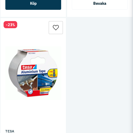
Köp
Bevaka
-23%
TESA