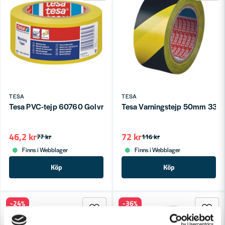
TESA
TESA
Tesa PVC-tejp 60760 Golvmarkering
Tesa Varningstejp 50mm 33m 
46,2 kr
72 kr
77 kr
116 kr
Finns i Webblager
Finns i Webblager
Köp
Köp
-24%
-36%