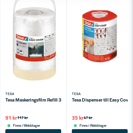
TESA
TESA
Tesa Maskeringsfilm Refill 33m x 55cm
Tesa Dispenser till Easy Cove
91 kr
35 kr
117 kr
47 kr
Finns i Webblager
Finns i Webblager