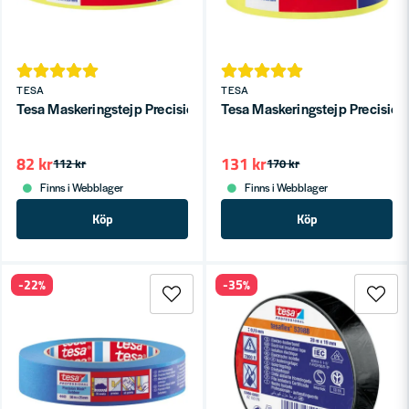
TESA
TESA
Tesa Maskeringstejp Precision Mask 25mmx50m
Tesa Maskeringstejp Precis
82 kr
131 kr
112 kr
170 kr
Finns i Webblager
Finns i Webblager
Köp
Köp
-22%
-35%