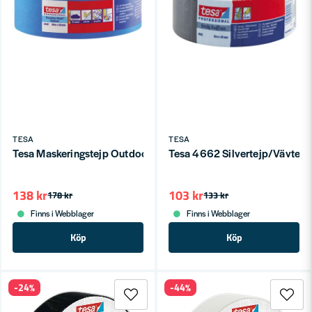
TESA
TESA
Tesa Maskeringstejp Outdoor 4440 38mmx50m
Tesa 4662 Silvertejp/Vävte
138 kr
103 kr
178 kr
133 kr
Finns i Webblager
Finns i Webblager
Köp
Köp
-24%
-44%