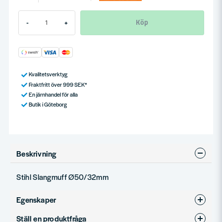
Köp
-
+
Kvalitetsverktyg
Fraktfritt över 999 SEK*
En järnhandel för alla
Butik i Göteborg
Beskrivning
Stihl Slangmuff Ø50/32mm
Egenskaper
Ställ en produktfråga
Produkttyp
Adapter