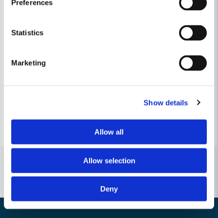
Preferences
Statistics
STIHL
STIHL
Stihl Slangmuff Ø50/36mm
Stihl Slangmuff Ø50/50mm
Marketing
200 kr
178 kr
255 kr
227 kr
Leveranstid ifrån leverantör ca
Leveranstid ifrån leverantör ca
Show details
7-10 arbetsdagar
7-10 arbetsdagar
Köp
Köp
Allow all
Allow selection
Deny