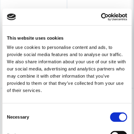
Skicka fråga
STIHL
STIHL
Stihl Slangmuff Ø50/27mm Antistatisk
Stihl Slangmuff Ø50/27mm
This website uses cookies
We use cookies to personalise content and ads, to
208 kr
194 kr
265 kr
248 kr
provide social media features and to analyse our traffic.
Leveranstid ifrån leverantör ca
Leveranstid ifrån leverantör ca
We also share information about your use of our site with
7-10 arbetsdagar
7-10 arbetsdagar
our social media, advertising and analytics partners who
Köp
Köp
may combine it with other information that you’ve
provided to them or that they’ve collected from your use
of their services.
-22%
-22%
Consent
Necessary
Selection