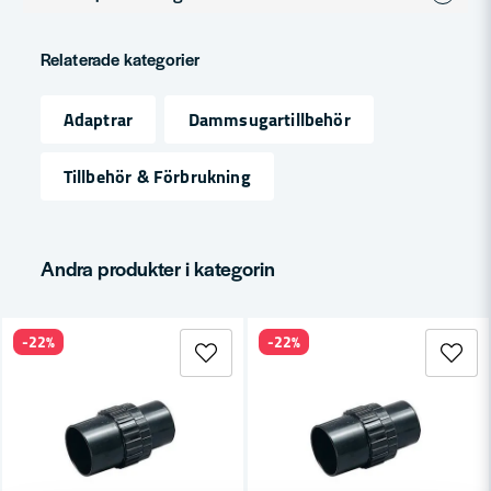
question
Fråga oss något om denna produkten...
Relaterade kategorier
Adaptrar
Dammsugartillbehör
name
Namn
Tillbehör & Förbrukning
email
Mejladress
Andra produkter i kategorin
-22%
-22%
Ja, ni får publicera min fråga