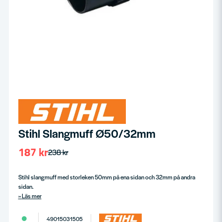
Stihl Slangmuff Ø50/32mm
187 kr
238 kr
Stihl slangmuff med storleken 50mm på ena sidan och 32mm på andra
sidan.
Läs mer
49015031505