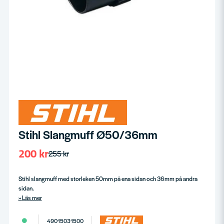
Stihl Slangmuff Ø50/36mm
200 kr
255 kr
Stihl slangmuff med storleken 50mm på ena sidan och 36mm på andra
sidan.
Läs mer
49015031500