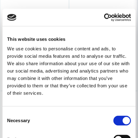
Skicka fråga
STIHL
STIHL
Stihl Slangmuff Ø50/27mm Antistatisk
Stihl Slangmuff Ø50/27mm
This website uses cookies
We use cookies to personalise content and ads, to
208 kr
194 kr
265 kr
248 kr
provide social media features and to analyse our traffic.
Leveranstid ifrån leverantör ca
Leveranstid ifrån leverantör ca
We also share information about your use of our site with
7-10 arbetsdagar
7-10 arbetsdagar
our social media, advertising and analytics partners who
Köp
Köp
may combine it with other information that you’ve
provided to them or that they’ve collected from your use
of their services.
-21%
-22%
Consent
Necessary
Selection