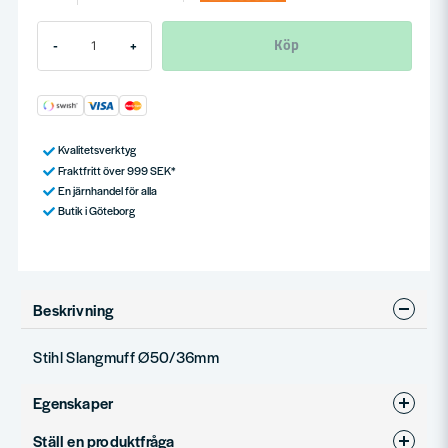
Köp
-
+
Kvalitetsverktyg
Fraktfritt över 999 SEK*
En järnhandel för alla
Butik i Göteborg
Beskrivning
Stihl Slangmuff Ø50/36mm
Egenskaper
Ställ en produktfråga
Produkttyp
Adapter