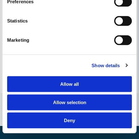
Preferences
Statistics
STIHL
STIHL
Stihl Slangmuff Ø50/32mm
Stihl Slangmuff Ø50/50mm
Marketing
187 kr
178 kr
238 kr
227 kr
Leveranstid ifrån leverantör ca
Leveranstid ifrån leverantör ca
Show details
7-10 arbetsdagar
7-10 arbetsdagar
Köp
Köp
Allow all
Allow selection
Deny