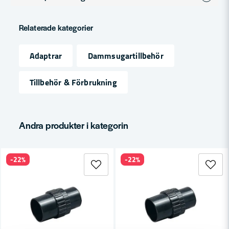
question
Fråga oss något om denna produkten...
Relaterade kategorier
Adaptrar
Dammsugartillbehör
name
Namn
Tillbehör & Förbrukning
email
Mejladress
Andra produkter i kategorin
-22%
-22%
Ja, ni får publicera min fråga