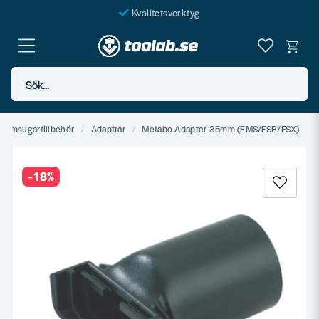
Kvalitetsverktyg
Fraktfritt över 999 SEK*
En järnhandel för alla
Sök...
Butik i Göteborg
ammsugartillbehör
Adaptrar
Metabo Adapter 35mm (FMS/FSR/FSX)
-
18
%