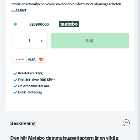
renare arbetsmiljö och ökad användarkomfort under slipningsarbeten.
Läs mer
626996000
Köp
-
+
Kvalitetsverktyg
Fraktfritt över 999 SEK*
En järnhandel för alla
Butik i Göteborg
Beskrivning
Den här Metabo dammutsugsadaptern är en viktig