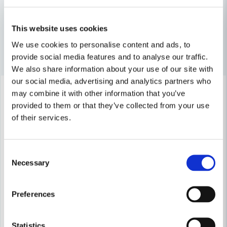
name
Namn
Tillbehör & Förbrukning
This website uses cookies
email
Mejladress
We use cookies to personalise content and ads, to
Andra produkter i kategorin
provide social media features and to analyse our traffic.
We also share information about your use of our site with
our social media, advertising and analytics partners who
-18%
Lagerrensning upp till
Ja, ni får publicera min fråga
may combine it with other information that you’ve
40%
provided to them or that they’ve collected from your use
of their services.
Consent
Necessary
Selection
Skicka fråga
Preferences
METABO
Metabo Stödrondell 125mm Multihål för SXE 425 TurboTec & S
METABO
Metabo Verktygsset 55-delar
Statistics