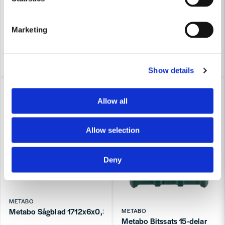
394 kr
482 kr
437,4 kr
729 kr
Leveranstid ifrån leverantör ca
Marketing
Finns i Webblager
3-7 arbetsdagar
Köp
Köp
Show details
-18%
-18%
Allow all
Allow selection
Deny
METABO
Metabo Sågblad 1712x6x0,36 A4
METABO
Metabo Bitssats 15-delar