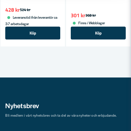
428 kr
524 kr
301 kr
368 kr
Leveranstid ifrån leverantör ca
Finns i Webblager
3-7 arbetsdagar
Köp
Köp
Nyhetsbrev
Bli medlem i vårt nyhetsbrev och ta del av våra nyheter och erbjudande.