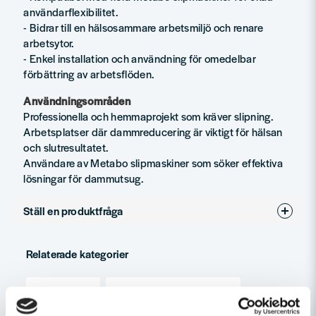
användarflexibilitet.
- Bidrar till en hälsosammare arbetsmiljö och renare
arbetsytor.
- Enkel installation och användning för omedelbar
förbättring av arbetsflöden.
Användningsområden
Professionella och hemmaprojekt som kräver slipning.
Arbetsplatser där dammreducering är viktigt för hälsan
och slutresultatet.
Användare av Metabo slipmaskiner som söker effektiva
lösningar för dammutsug.
Ställ en produktfråga
question
Fråga oss något om denna produkten...
Relaterade kategorier
Adaptrar
Dammsugartillbehör