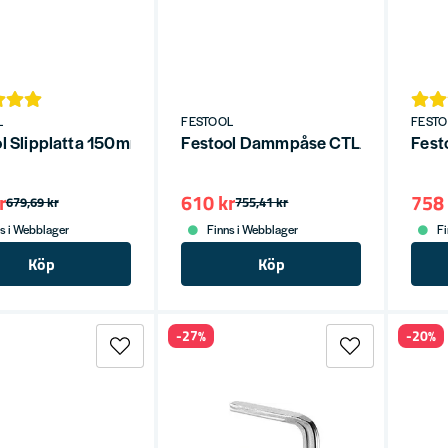
L
FESTOOL
FEST
l Slipplatta 150mm M8 (med skruvhål)
Festool Dammpåse CTL/CTM 26 (5
Fest
r
610 kr
758 
679,69 kr
755,41 kr
s i Webblager
Finns i Webblager
Fi
Köp
Köp
-27%
-20%