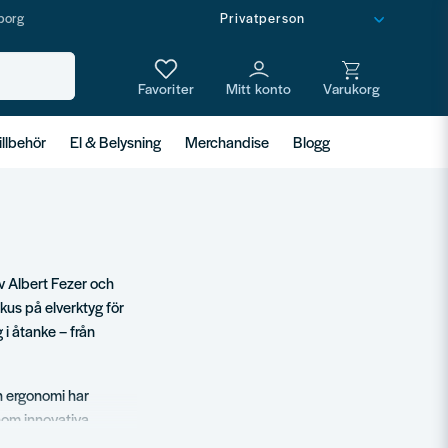
borg
illbehör
El & Belysning
Merchandise
Blogg
v Albert Fezer och
kus på elverktyg för
i åtanke – från
h ergonomi har
enom innovativa
 och fält