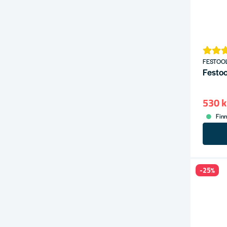
FESTOO
Festoo
530 k
Finn
-25%