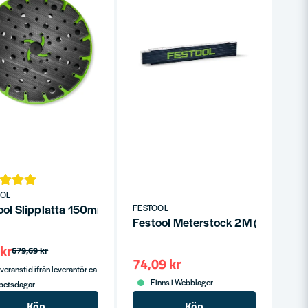
OOL
ool Slipplatta 150mm Medium ST-STF D150/MJ2-FX-W-HT
FESTOOL
Festool Meterstock 2M (Tumstock
kr
679,69 kr
74,09 kr
veranstid ifrån leverantör ca
Finns i Webblager
rbetsdagar
Köp
Köp