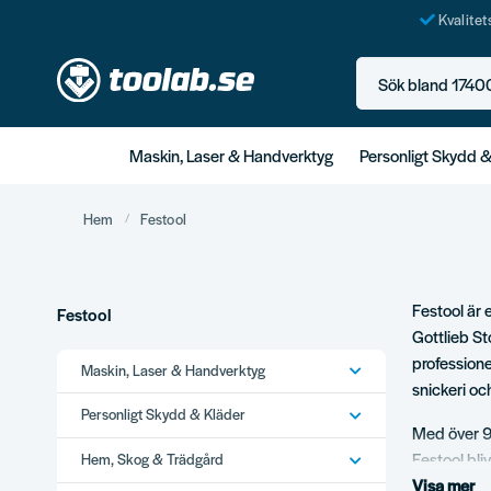
Kvalite
Sök bland 17400+ p
Maskin, Laser & Handverktyg
Personligt Skydd 
Hem
Festool
Festool är
Festool
Gottlieb St
professione
Maskin, Laser & Handverktyg
snickeri oc
Personligt Skydd & Kläder
Med över 90
Festool bli
Hem, Skog & Trädgård
lösningar o
Visa mer