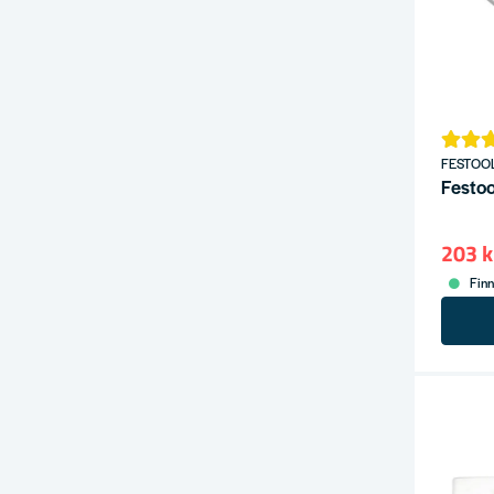
FESTOO
Festoo
203 k
Finn