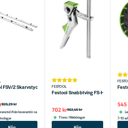
L
FEST
l FSV/2 Skarvstycke 2-P
Fest
FESTOOL
Festool Snabbtving FS-HZ 160
r
545 
826,29 kr
702 kr
962,46 kr
ranstid ifrån leverantör ca
Le
Finns i Webblager
etsdagar
7-10 a
Köp
Köp