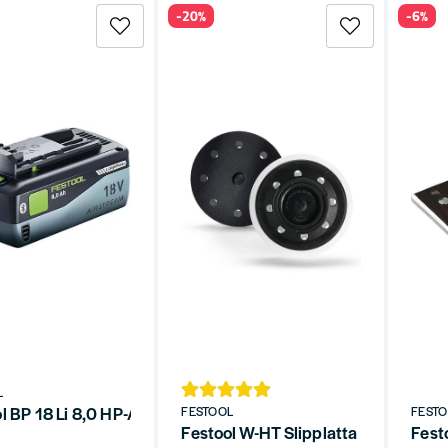
-20%
-6%
L
l BP 18 Li 8,0 HP-ASI HighPower-batteri
FESTOOL
FEST
Festool W-HT Slipplatta 125mm Med
Fest