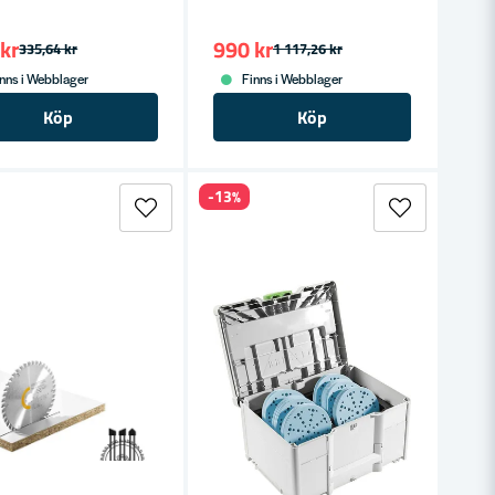
kr
990 kr
335,64 kr
1 117,26 kr
nns i Webblager
Finns i Webblager
Köp
Köp
-13%