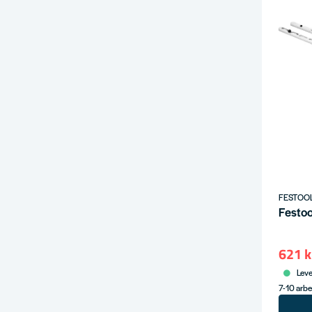
FESTOO
Festoo
621 k
Leve
7-10 arb