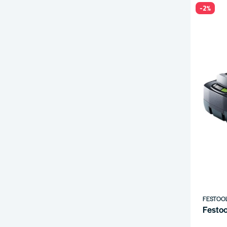
-2%
FESTOO
Festoo