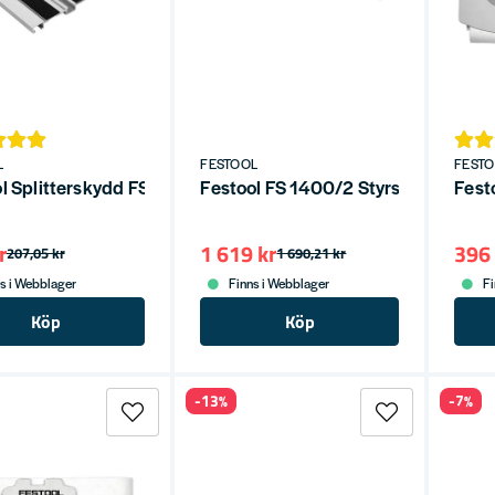
L
FESTOOL
FEST
l Splitterskydd FS-SP 1400/T
Festool FS 1400/2 Styrskena 140
Fest
r
1 619 kr
396 
207,05 kr
1 690,21 kr
s i Webblager
Finns i Webblager
Fi
Köp
Köp
-13%
-7%