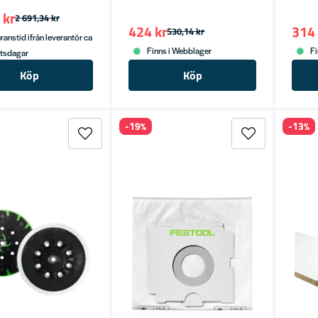
 kr
2 691,34 kr
424 kr
314 
530,14 kr
ranstid ifrån leverantör ca
Finns i Webblager
Fi
etsdagar
Köp
Köp
-19%
-13%