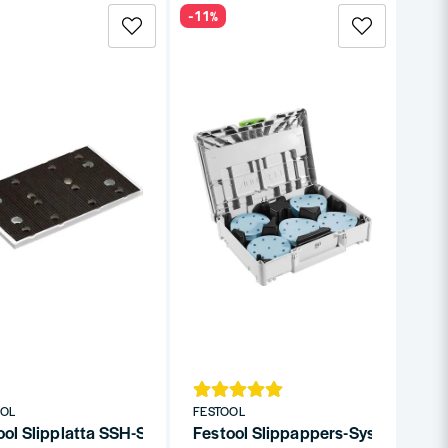
-11%
OOL
FESTOOL
ium (Fastfix)
ool Slipplatta SSH-STF 80x130 (RS/RTS 400)
Festool Slippappers-Systainer³ 