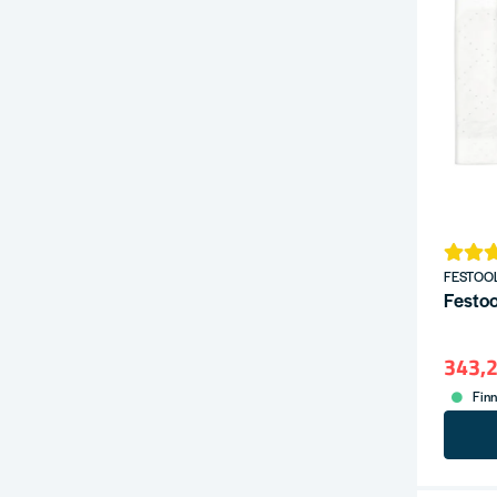
FESTOO
Festoo
343,2
Finn