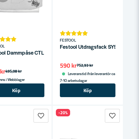
FESTOOL
Festool Utdragsfack SYS-AZ (42
OOL
0mm
ool Dammpåse CTL MIDI 5-Pack
590 kr
752,93 kr
kr
495,08 kr
Leveranstid ifrån leverantör ca
nns i Webblager
7-10 arbetsdagar
Köp
Köp
-20%