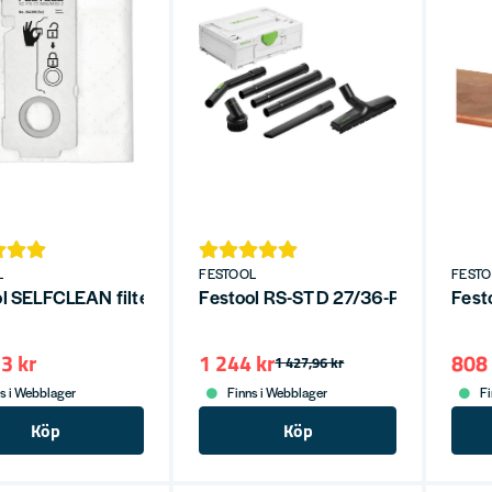
L
FESTOOL
FEST
l SELFCLEAN filtersäck SC-FIS-CT CT15 / MINI / MIDI-2
Festool RS-ST D 27/36-Plus Rengöri
Fest
3 kr
1 244 kr
808 
1 427,96 kr
s i Webblager
Finns i Webblager
Fi
Köp
Köp