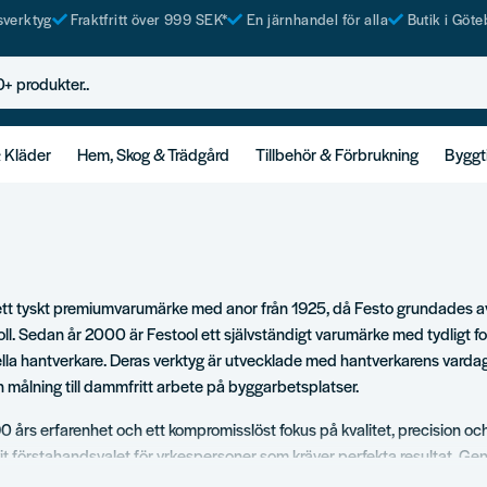
tsverktyg
Fraktfritt över 999 SEK*
En järnhandel för alla
Butik i Göte
rodukter..
& Kläder
Hem, Skog & Trädgård
Tillbehör & Förbrukning
Byggt
 ett tyskt premiumvarumärke med anor från 1925, då Festo grundades a
oll. Sedan år 2000 är Festool ett självständigt varumärke med tydligt fo
lla hantverkare. Deras verktyg är utvecklade med hantverkarens vardag 
h målning till dammfritt arbete på byggarbetsplatser.
 års erfarenhet och ett kompromisslöst fokus på kvalitet, precision oc
vit förstahandsvalet för yrkespersoner som kräver perfekta resultat. G
ch omfattande servicetjänster förenklar Festool arbetet i både verkstad