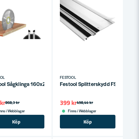
OOL
FESTOOL
ngsset Universal
ool Sågklinga 160x2,2x20mm W48 (Fina snitt)
Festool Splitterskydd FS-SP 500
kr
399 kr
868,3 kr
498,44 kr
nns i Webblager
Finns i Webblager
Köp
Köp