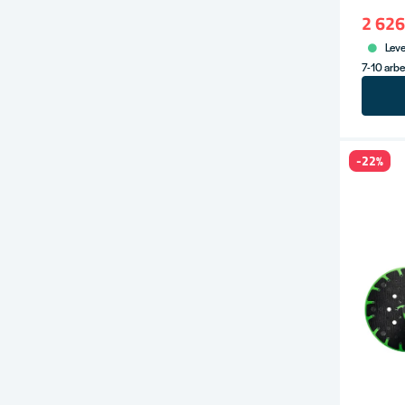
2 626
Leve
7-10 arb
-22%