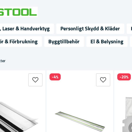
, Laser & Handverktyg
Personligt Skydd & Kläder
ör & Förbrukning
Byggtillbehör
El & Belysning
ter
-4%
-20%